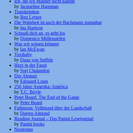
Ich, die ich Männer nicht kannte
by
Jacqueline Harpman
Transkription
by
Ben Lerner
Die Wahrheit ist auch der Bachmann zumutbar
by
Ina Hartwig
Schnall dich an, es geht los
by
Domenico Müllensiefen
Was wir wissen können
by
Ian McEwan
Toxibaby
by
Dana von Suffrin
Herz in der Faust
by
Sorj Chalandon
Der Absturz
by
Edouard Louis
250 Jahre Amerika: América
by
T.C. Boyle
Peter Beard. The End of the Game
by
Peter Beard
Fullmoon: Vollmond über der Landschaft
by
Darren Almond
Reading Journal – Das Panini Lesejournal
by
Panini books
Nostromo