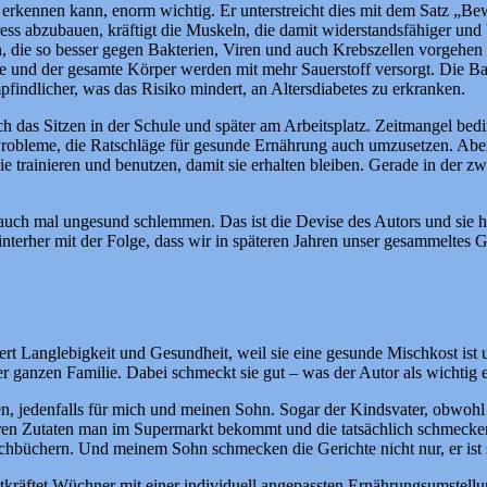
kennen kann, enorm wichtig. Er unterstreicht dies mit dem Satz „Bewe
ss abzubauen, kräftigt die Muskeln, die damit widerstandsfähiger und 
an, die so besser gegen Bakterien, Viren und auch Krebszellen vorgehe
nge und der gesamte Körper werden mit mehr Sauerstoff versorgt. Die Ba
indlicher, was das Risiko mindert, an Altersdiabetes zu erkranken.
 das Sitzen in der Schule und später am Arbeitsplatz. Zeitmangel bedin
obleme, die Ratschläge für gesunde Ernährung auch umzusetzen. Aber
e trainieren und benutzen, damit sie erhalten bleiben. Gerade in der z
auch mal ungesund schlemmen. Das ist die Devise des Autors und sie hör
terher mit der Folge, dass wir in späteren Jahren unser gesammeltes G
ördert Langlebigkeit und Gesundheit, weil sie eine gesunde Mischkost ist
 der ganzen Familie. Dabei schmeckt sie gut – was der Autor als wichti
en, jedenfalls für mich und meinen Sohn. Sogar der Kindsvater, obwoh
 deren Zutaten man im Supermarkt bekommt und die tatsächlich schmeck
ochbüchern. Und meinem Sohn schmecken die Gerichte nicht nur, er ist s
kräftet Wüchner mit einer individuell angepassten Ernährungsumstell