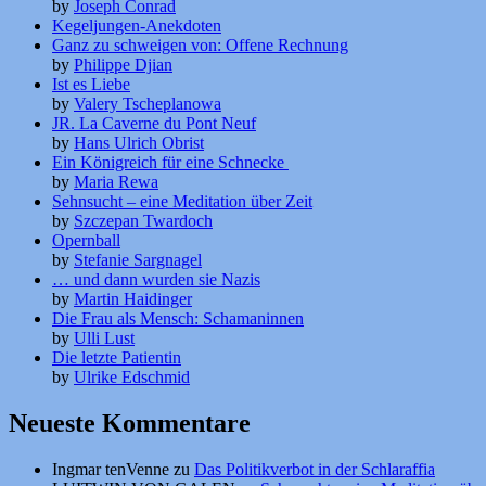
by
Joseph Conrad
Kegeljungen-Anekdoten
Ganz zu schweigen von: Offene Rechnung
by
Philippe Djian
Ist es Liebe
by
Valery Tscheplanowa
JR. La Caverne du Pont Neuf
by
Hans Ulrich Obrist
Ein Königreich für eine Schnecke
by
Maria Rewa
Sehnsucht – eine Meditation über Zeit
by
Szczepan Twardoch
Opernball
by
Stefanie Sargnagel
… und dann wurden sie Nazis
by
Martin Haidinger
Die Frau als Mensch: Schamaninnen
by
Ulli Lust
Die letzte Patientin
by
Ulrike Edschmid
Neueste Kommentare
Ingmar tenVenne
zu
Das Politikverbot in der Schlaraffia