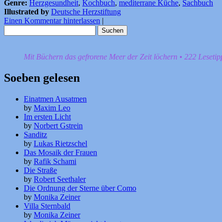
Genre:
Herzgesundheit
,
Kochbuch
,
mediterrane Küche
,
Sachbuch
Illustrated by
Deutsche Herzstiftung
Einen Kommentar hinterlassen
|
Suchen
nach:
Mit Büchern das gefrorene Meer der Zeit löchern • 222 Leseti
Soeben gelesen
Einatmen Ausatmen
by
Maxim Leo
Im ersten Licht
by
Norbert Gstrein
Sanditz
by
Lukas Rietzschel
Das Mosaik der Frauen
by
Rafik Schami
Die Straße
by
Robert Seethaler
Die Ordnung der Sterne über Como
by
Monika Zeiner
Villa Sternbald
by
Monika Zeiner