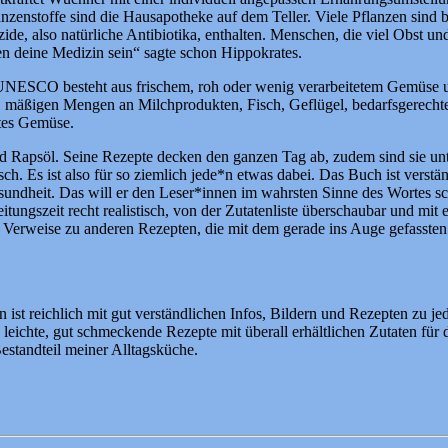
nstoffe sind die Hausapotheke auf dem Teller. Viele Pflanzen sind bzgl
, also natürliche Antibiotika, enthalten. Menschen, die viel Obst und
n deine Medizin sein“ sagte schon Hippokrates.
er UNESCO besteht aus frischem, roh oder wenig verarbeitetem Gemüse 
, mäßigen Mengen an Milchprodukten, Fisch, Geflügel, bedarfsgerecht
ltes Gemüse.
 Rapsöl. Seine Rezepte decken den ganzen Tag ab, zudem sind sie unte
sch. Es ist also für so ziemlich jede*n etwas dabei. Das Buch ist verst
sundheit. Das will er den Leser*innen im wahrsten Sinne des Wortes s
eitungszeit recht realistisch, von der Zutatenliste überschaubar und mi
d Verweise zu anderen Rezepten, die mit dem gerade ins Auge gefassten
t reichlich mit gut verständlichen Infos, Bildern und Rezepten zu je
, leichte, gut schmeckende Rezepte mit überall erhältlichen Zutaten für
estandteil meiner Alltagsküche.