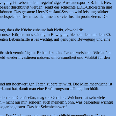
gung ist Leben“, denn regelmäßiger Ausdauersport z.B. hilft, Herz-
besser durchblutet werden, senkt das schlechte LDL-Cholesterin und
n können. Das gesamte Herz-Kreislauf-System wird leistungsstärker.
uchspeicheldrüse muss nicht mehr so viel Insulin produzieren. Die
gt, dass die Küche zuhause kalt bleibt, obwohl die
 unser Körper muss ständig in Bewegung bleiben, denn ab dem 30.
weiten Lebenshälfte ist es wichtig, auf genügend Bewegung und eine
t sich vernünftig an. Er hat dazu eine Lebensweisheit: „Wir laufen
eld wieder investieren müssen, um Gesundheit und Vitalität für den
 und mit hochwertigen Fetten zubereitet wird. Die Mittelmeerküche ist
g erkannt hat, damit man eine Ernährungsumstellung durchhält.
l eher kein Gemüsefan, mag die Gerichte. Wüchner hat sehr viele
en – nicht nur mir, sondern auch meinem Sohn, was besonders wichtig
ogar begeistert. Das hat Seltenheitswert!
ung. Der Verdauungstrakt muss sich schlicht umgewöhnen. Diese