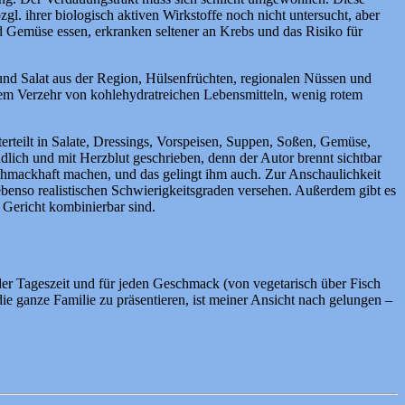
. ihrer biologisch aktiven Wirkstoffe noch nicht untersucht, aber
 Gemüse essen, erkranken seltener an Krebs und das Risiko für
und Salat aus der Region, Hülsenfrüchten, regionalen Nüssen und
em Verzehr von kohlehydratreichen Lebensmitteln, wenig rotem
rteilt in Salate, Dressings, Vorspeisen, Suppen, Soßen, Gemüse,
ändlich und mit Herzblut geschrieben, denn der Autor brennt sichtbar
chmackhaft machen, und das gelingt ihm auch. Zur Anschaulichkeit
t ebenso realistischen Schwierigkeitsgraden versehen. Außerdem gibt es
 Gericht kombinierbar sind.
der Tageszeit und für jeden Geschmack (von vegetarisch über Fisch
 die ganze Familie zu präsentieren, ist meiner Ansicht nach gelungen –