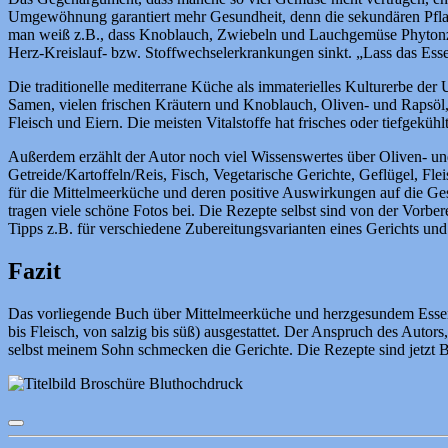
Umgewöhnung garantiert mehr Gesundheit, denn die sekundären Pflanze
man weiß z.B., dass Knoblauch, Zwiebeln und Lauchgemüse Phytonzide
Herz-Kreislauf- bzw. Stoffwechselerkrankungen sinkt. „Lass das Esse
Die traditionelle mediterrane Küche als immaterielles Kulturerbe d
Samen, vielen frischen Kräutern und Knoblauch, Oliven- und Rapsöl
Fleisch und Eiern. Die meisten Vitalstoffe hat frisches oder tiefgeküh
Außerdem erzählt der Autor noch viel Wissenswertes über Oliven- und
Getreide/Kartoffeln/Reis, Fisch, Vegetarische Gerichte, Geflügel, Flei
für die Mittelmeerküche und deren positive Auswirkungen auf die Ge
tragen viele schöne Fotos bei. Die Rezepte selbst sind von der Vorber
Tipps z.B. für verschiedene Zubereitungsvarianten eines Gerichts un
Fazit
Das vorliegende Buch über Mittelmeerküche und herzgesundem Essen is
bis Fleisch, von salzig bis süß) ausgestattet. Der Anspruch des Autors
selbst meinem Sohn schmecken die Gerichte. Die Rezepte sind jetzt B