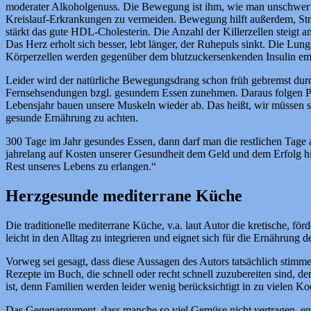
moderater Alkoholgenuss. Die Bewegung ist ihm, wie man unschwer er
Kreislauf-Erkrankungen zu vermeiden. Bewegung hilft außerdem, Stre
stärkt das gute HDL-Cholesterin. Die Anzahl der Killerzellen steigt 
Das Herz erholt sich besser, lebt länger, der Ruhepuls sinkt. Die Lu
Körperzellen werden gegenüber dem blutzuckersenkenden Insulin empf
Leider wird der natürliche Bewegungsdrang schon früh gebremst durch
Fernsehsendungen bzgl. gesundem Essen zunehmen. Daraus folgen Pr
Lebensjahr bauen unsere Muskeln wieder ab. Das heißt, wir müssen si
gesunde Ernährung zu achten.
300 Tage im Jahr gesundes Essen, dann darf man die restlichen Tage 
jahrelang auf Kosten unserer Gesundheit dem Geld und dem Erfolg hin
Rest unseres Lebens zu erlangen.“
Herzgesunde mediterrane Küche
Die traditionelle mediterrane Küche, v.a. laut Autor die kretische, f
leicht in den Alltag zu integrieren und eignet sich für die Ernährung
Vorweg sei gesagt, dass diese Aussagen des Autors tatsächlich stimm
Rezepte im Buch, die schnell oder recht schnell zuzubereiten sind,
ist, denn Familien werden leider wenig berücksichtigt in zu vielen K
Das Gegenargument, dass manche so viel Gemüse nicht vertragen, ent