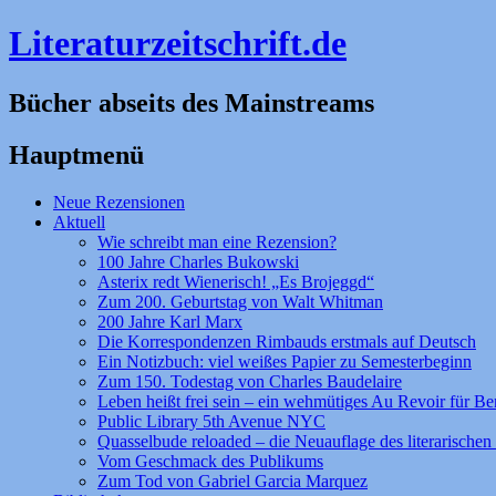
Literaturzeitschrift.de
Bücher abseits des Mainstreams
Hauptmenü
Zum
Neue Rezensionen
Inhalt
Aktuell
springen
Wie schreibt man eine Rezension?
100 Jahre Charles Bukowski
Asterix redt Wienerisch! „Es Brojeggd“
Zum 200. Geburtstag von Walt Whitman
200 Jahre Karl Marx
Die Korrespondenzen Rimbauds erstmals auf Deutsch
Ein Notizbuch: viel weißes Papier zu Semesterbeginn
Zum 150. Todestag von Charles Baudelaire
Leben heißt frei sein – ein wehmütiges Au Revoir für Be
Public Library 5th Avenue NYC
Quasselbude reloaded – die Neuauflage des literarischen 
Vom Geschmack des Publikums
Zum Tod von Gabriel Garcia Marquez