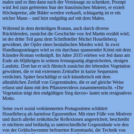
malen und es ihm dann nach der Vernissage zu schenken. Prompt
wird Jed zum gefeierten Star der französischen Malerei, er erzielt
Höchstpreise, alle Bilder werden verkauft, schlagartig ist er ein
reicher Mann – und hört endgültig auf mit dem Malen.
Während in dem dreiteiligen Roman, auch durch diverse
Rückblenden, zunächst die Geschichte von Jed Martin erzählt wird,
ist der dritte Teil ganz dem Schriftsteller Michel Houellebecq
gewidmet, der Opfer eines bestialischen Mordes wird. In zwei
Handlungssträngen wird so ein durchaus spannender Krimi mit dem
Künstler-Roman verknüpft. Im Jahre 2035 erleben wir Jed dann am
Ende als 60jährigen in seinem festungsartig abgesicherten, riesigen
Landsitz. Dort hat er sich filmisch zunächst der lebenden Vegetation
gewidmet, die er mit extremem Zeitraffer in kurze Sequenzen
verdichtet. Später beschäftigt er sich künstlerisch mit dem
allmählichen Zerfall von Gegenständen, die er auf gleiche Weise
erfasst und dann mit den Pflanzenvideos zusammenmischt. «Die
Vegetation trägt den endgültigen Sieg davon» lautet sein resignatives
Motto.
Seine zwei sozial verkümmerten Protagonisten schildert
Houellebecq als harmlose Egozentriker. Mit einer Fülle von Motiven
und durch allerlei zeitkritische Reflexionen angereichert, beschreibt
er nüchtern und beiläufig so unterschiedliche Gegenstände wie den
von der Geldschwemme befeuerten Kunstmarkt, die Technik von