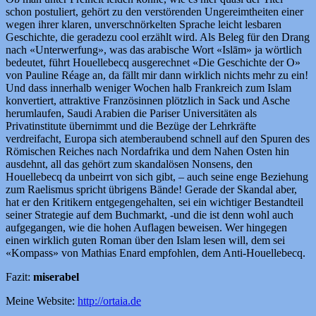
schon postuliert, gehört zu den verstörenden Ungereimtheiten einer
wegen ihrer klaren, unverschnörkelten Sprache leicht lesbaren
Geschichte, die geradezu cool erzählt wird. Als Beleg für den Drang
nach «Unterwerfung», was das arabische Wort «Islām» ja wörtlich
bedeutet, führt Houellebecq ausgerechnet «Die Geschichte der O»
von Pauline Réage an, da fällt mir dann wirklich nichts mehr zu ein!
Und dass innerhalb weniger Wochen halb Frankreich zum Islam
konvertiert, attraktive Französinnen plötzlich in Sack und Asche
herumlaufen, Saudi Arabien die Pariser Universitäten als
Privatinstitute übernimmt und die Bezüge der Lehrkräfte
verdreifacht, Europa sich atemberaubend schnell auf den Spuren des
Römischen Reiches nach Nordafrika und dem Nahen Osten hin
ausdehnt, all das gehört zum skandalösen Nonsens, den
Houellebecq da unbeirrt von sich gibt, – auch seine enge Beziehung
zum Raelismus spricht übrigens Bände! Gerade der Skandal aber,
hat er den Kritikern entgegengehalten, sei ein wichtiger Bestandteil
seiner Strategie auf dem Buchmarkt, -und die ist denn wohl auch
aufgegangen, wie die hohen Auflagen beweisen. Wer hingegen
einen wirklich guten Roman über den Islam lesen will, dem sei
«Kompass» von Mathias Enard empfohlen, dem Anti-Houellebecq.
Fazit:
miserabel
Meine Website:
http://ortaia.de