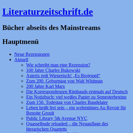
Literaturzeitschrift.de
Bücher abseits des Mainstreams
Hauptmenü
Zum
Neue Rezensionen
Inhalt
Aktuell
springen
Wie schreibt man eine Rezension?
100 Jahre Charles Bukowski
Asterix redt Wienerisch! „Es Brojeggd“
Zum 200. Geburtstag von Walt Whitman
200 Jahre Karl Marx
Die Korrespondenzen Rimbauds erstmals auf Deutsch
Ein Notizbuch: viel weißes Papier zu Semesterbeginn
Zum 150. Todestag von Charles Baudelaire
Leben heißt frei sein – ein wehmütiges Au Revoir für
Benoite Groult
Public Library 5th Avenue NYC
Quasselbude reloaded – die Neuauflage des
literarischen Quartetts