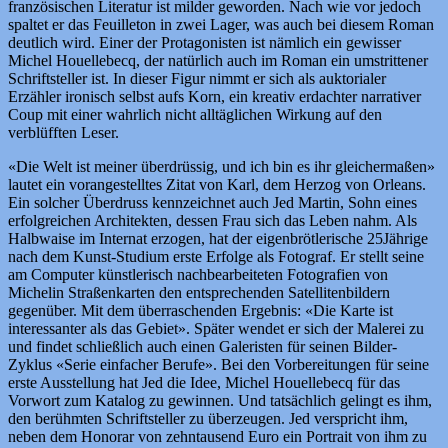
französischen Literatur ist milder geworden. Nach wie vor jedoch
spaltet er das Feuilleton in zwei Lager, was auch bei diesem Roman
deutlich wird. Einer der Protagonisten ist nämlich ein gewisser
Michel Houellebecq, der natürlich auch im Roman ein umstrittener
Schriftsteller ist. In dieser Figur nimmt er sich als auktorialer
Erzähler ironisch selbst aufs Korn, ein kreativ erdachter narrativer
Coup mit einer wahrlich nicht alltäglichen Wirkung auf den
verblüfften Leser.
«Die Welt ist meiner überdrüssig, und ich bin es ihr gleichermaßen»
lautet ein vorangestelltes Zitat von Karl, dem Herzog von Orleans.
Ein solcher Überdruss kennzeichnet auch Jed Martin, Sohn eines
erfolgreichen Architekten, dessen Frau sich das Leben nahm. Als
Halbwaise im Internat erzogen, hat der eigenbrötlerische 25Jährige
nach dem Kunst-Studium erste Erfolge als Fotograf. Er stellt seine
am Computer künstlerisch nachbearbeiteten Fotografien von
Michelin Straßenkarten den entsprechenden Satellitenbildern
gegenüber. Mit dem überraschenden Ergebnis: «Die Karte ist
interessanter als das Gebiet». Später wendet er sich der Malerei zu
und findet schließlich auch einen Galeristen für seinen Bilder-
Zyklus «Serie einfacher Berufe». Bei den Vorbereitungen für seine
erste Ausstellung hat Jed die Idee, Michel Houellebecq für das
Vorwort zum Katalog zu gewinnen. Und tatsächlich gelingt es ihm,
den berühmten Schriftsteller zu überzeugen. Jed verspricht ihm,
neben dem Honorar von zehntausend Euro ein Portrait von ihm zu