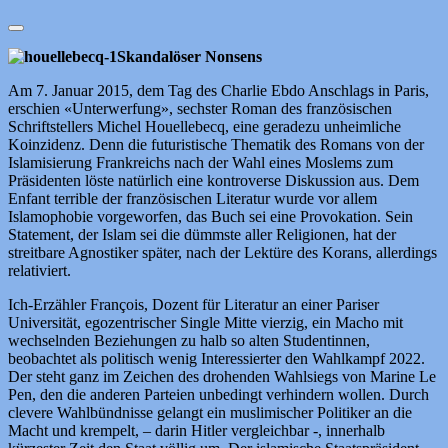
Skandalöser Nonsens
Am 7. Januar 2015, dem Tag des Charlie Ebdo Anschlags in Paris,
erschien «Unterwerfung», sechster Roman des französischen
Schriftstellers Michel Houellebecq, eine geradezu unheimliche
Koinzidenz. Denn die futuristische Thematik des Romans von der
Islamisierung Frankreichs nach der Wahl eines Moslems zum
Präsidenten löste natürlich eine kontroverse Diskussion aus. Dem
Enfant terrible der französischen Literatur wurde vor allem
Islamophobie vorgeworfen, das Buch sei eine Provokation. Sein
Statement, der Islam sei die dümmste aller Religionen, hat der
streitbare Agnostiker später, nach der Lektüre des Korans, allerdings
relativiert.
Ich-Erzähler François, Dozent für Literatur an einer Pariser
Universität, egozentrischer Single Mitte vierzig, ein Macho mit
wechselnden Beziehungen zu halb so alten Studentinnen,
beobachtet als politisch wenig Interessierter den Wahlkampf 2022.
Der steht ganz im Zeichen des drohenden Wahlsiegs von Marine Le
Pen, den die anderen Parteien unbedingt verhindern wollen. Durch
clevere Wahlbündnisse gelangt ein muslimischer Politiker an die
Macht und krempelt, – darin Hitler vergleichbar -, innerhalb