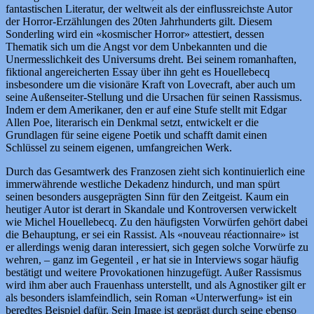
fantastischen Literatur, der weltweit als der einflussreichste Autor
der Horror-Erzählungen des 20ten Jahrhunderts gilt. Diesem
Sonderling wird ein «kosmischer Horror» attestiert, dessen
Thematik sich um die Angst vor dem Unbekannten und die
Unermesslichkeit des Universums dreht. Bei seinem romanhaften,
fiktional angereicherten Essay über ihn geht es Houellebecq
insbesondere um die visionäre Kraft von Lovecraft, aber auch um
seine Außenseiter-Stellung und die Ursachen für seinen Rassismus.
Indem er dem Amerikaner, den er auf eine Stufe stellt mit Edgar
Allen Poe, literarisch ein Denkmal setzt, entwickelt er die
Grundlagen für seine eigene Poetik und schafft damit einen
Schlüssel zu seinem eigenen, umfangreichen Werk.
Durch das Gesamtwerk des Franzosen zieht sich kontinuierlich eine
immerwährende westliche Dekadenz hindurch, und man spürt
seinen besonders ausgeprägten Sinn für den Zeitgeist. Kaum ein
heutiger Autor ist derart in Skandale und Kontroversen verwickelt
wie Michel Houellebecq. Zu den häufigsten Vorwürfen gehört dabei
die Behauptung, er sei ein Rassist. Als «nouveau réactionnaire» ist
er allerdings wenig daran interessiert, sich gegen solche Vorwürfe zu
wehren, – ganz im Gegenteil , er hat sie in Interviews sogar häufig
bestätigt und weitere Provokationen hinzugefügt. Außer Rassismus
wird ihm aber auch Frauenhass unterstellt, und als Agnostiker gilt er
als besonders islamfeindlich, sein Roman «Unterwerfung» ist ein
beredtes Beispiel dafür. Sein Image ist geprägt durch seine ebenso