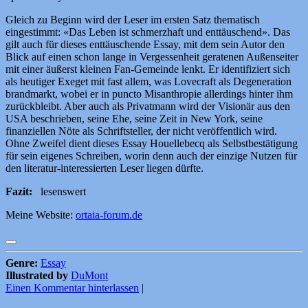
Gleich zu Beginn wird der Leser im ersten Satz thematisch
eingestimmt: «Das Leben ist schmerzhaft und enttäuschend». Das
gilt auch für dieses enttäuschende Essay, mit dem sein Autor den
Blick auf einen schon lange in Vergessenheit geratenen Außenseiter
mit einer äußerst kleinen Fan-Gemeinde lenkt. Er identifiziert sich
als heutiger Exeget mit fast allem, was Lovecraft als Degeneration
brandmarkt, wobei er in puncto Misanthropie allerdings hinter ihm
zurückbleibt. Aber auch als Privatmann wird der Visionär aus den
USA beschrieben, seine Ehe, seine Zeit in New York, seine
finanziellen Nöte als Schriftsteller, der nicht veröffentlich wird.
Ohne Zweifel dient dieses Essay Houellebecq als Selbstbestätigung
für sein eigenes Schreiben, worin denn auch der einzige Nutzen für
den literatur-interessierten Leser liegen dürfte.
Fazit:
lesenswert
Meine Website:
ortaia-forum.de
Genre:
Essay
Illustrated by
DuMont
Einen Kommentar hinterlassen
|