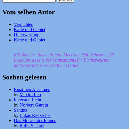
nach:
Vom selben Autor
Vernichten
Karte und Gebiet
Unterwerfung
Karte und Gebiet
Mit Büchern das gefrorene Meer der Zeit löchern • 222
Lesetipps abseits des Mainstreams für Bücherwürmer
und Leseratten • Überall im Handel
Soeben gelesen
Einatmen Ausatmen
by
Maxim Leo
Im ersten Licht
by
Norbert Gstrein
Sanditz
by
Lukas Rietzschel
Das Mosaik der Frauen
by
Rafik Schami