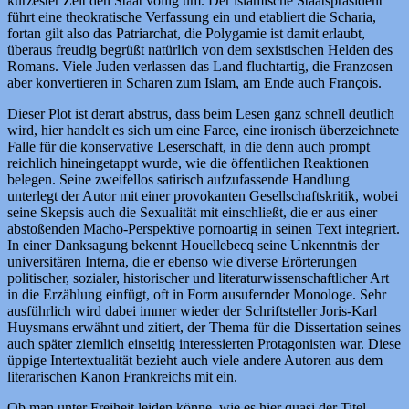
kürzester Zeit den Staat völlig um. Der islamische Staatspräsident
führt eine theokratische Verfassung ein und etabliert die Scharia,
fortan gilt also das Patriarchat, die Polygamie ist damit erlaubt,
überaus freudig begrüßt natürlich von dem sexistischen Helden des
Romans. Viele Juden verlassen das Land fluchtartig, die Franzosen
aber konvertieren in Scharen zum Islam, am Ende auch François.
Dieser Plot ist derart abstrus, dass beim Lesen ganz schnell deutlich
wird, hier handelt es sich um eine Farce, eine ironisch überzeichnete
Falle für die konservative Leserschaft, in die denn auch prompt
reichlich hineingetappt wurde, wie die öffentlichen Reaktionen
belegen. Seine zweifellos satirisch aufzufassende Handlung
unterlegt der Autor mit einer provokanten Gesellschaftskritik, wobei
seine Skepsis auch die Sexualität mit einschließt, die er aus einer
abstoßenden Macho-Perspektive pornoartig in seinen Text integriert.
In einer Danksagung bekennt Houellebecq seine Unkenntnis der
universitären Interna, die er ebenso wie diverse Erörterungen
politischer, sozialer, historischer und literaturwissenschaftlicher Art
in die Erzählung einfügt, oft in Form ausufernder Monologe. Sehr
ausführlich wird dabei immer wieder der Schriftsteller Joris-Karl
Huysmans erwähnt und zitiert, der Thema für die Dissertation seines
auch später ziemlich einseitig interessierten Protagonisten war. Diese
üppige Intertextualität bezieht auch viele andere Autoren aus dem
literarischen Kanon Frankreichs mit ein.
Ob man unter Freiheit leiden könne, wie es hier quasi der Titel