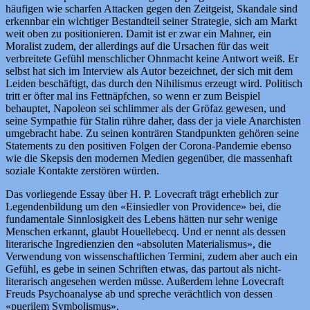
häufigen wie scharfen Attacken gegen den Zeitgeist, Skandale sind
erkennbar ein wichtiger Bestandteil seiner Strategie, sich am Markt
weit oben zu positionieren. Damit ist er zwar ein Mahner, ein
Moralist zudem, der allerdings auf die Ursachen für das weit
verbreitete Gefühl menschlicher Ohnmacht keine Antwort weiß. Er
selbst hat sich im Interview als Autor bezeichnet, der sich mit dem
Leiden beschäftigt, das durch den Nihilismus erzeugt wird. Politisch
tritt er öfter mal ins Fettnäpfchen, so wenn er zum Beispiel
behauptet, Napoleon sei schlimmer als der Gröfaz gewesen, und
seine Sympathie für Stalin rühre daher, dass der ja viele Anarchisten
umgebracht habe. Zu seinen konträren Standpunkten gehören seine
Statements zu den positiven Folgen der Corona-Pandemie ebenso
wie die Skepsis den modernen Medien gegenüber, die massenhaft
soziale Kontakte zerstören würden.
Das vorliegende Essay über H. P. Lovecraft trägt erheblich zur
Legendenbildung um den «Einsiedler von Providence» bei, die
fundamentale Sinnlosigkeit des Lebens hätten nur sehr wenige
Menschen erkannt, glaubt Houellebecq. Und er nennt als dessen
literarische Ingredienzien den «absoluten Materialismus», die
Verwendung von wissenschaftlichen Termini, zudem aber auch ein
Gefühl, es gebe in seinen Schriften etwas, das partout als nicht-
literarisch angesehen werden müsse. Außerdem lehne Lovecraft
Freuds Psychoanalyse ab und spreche verächtlich von dessen
«puerilem Symbolismus».