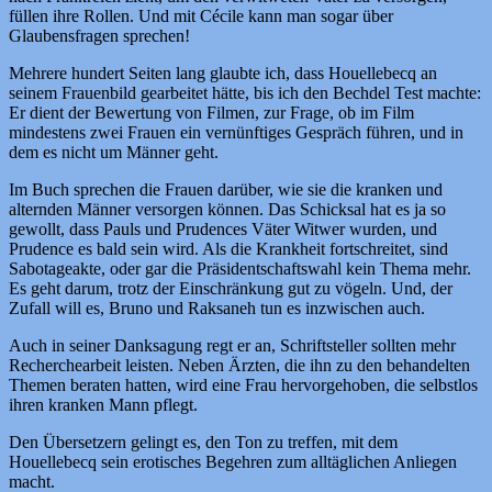
füllen ihre Rollen. Und mit Cécile kann man sogar über
Glaubensfragen sprechen!
Mehrere hundert Seiten lang glaubte ich, dass Houellebecq an
seinem Frauenbild gearbeitet hätte, bis ich den Bechdel Test machte:
Er dient der Bewertung von Filmen, zur Frage, ob im Film
mindestens zwei Frauen ein vernünftiges Gespräch führen, und in
dem es nicht um Männer geht.
Im Buch sprechen die Frauen darüber, wie sie die kranken und
alternden Männer versorgen können. Das Schicksal hat es ja so
gewollt, dass Pauls und Prudences Väter Witwer wurden, und
Prudence es bald sein wird. Als die Krankheit fortschreitet, sind
Sabotageakte, oder gar die Präsidentschaftswahl kein Thema mehr.
Es geht darum, trotz der Einschränkung gut zu vögeln. Und, der
Zufall will es, Bruno und Raksaneh tun es inzwischen auch.
Auch in seiner Danksagung regt er an, Schriftsteller sollten mehr
Recherchearbeit leisten. Neben Ärzten, die ihn zu den behandelten
Themen beraten hatten, wird eine Frau hervorgehoben, die selbstlos
ihren kranken Mann pflegt.
Den Übersetzern gelingt es, den Ton zu treffen, mit dem
Houellebecq sein erotisches Begehren zum alltäglichen Anliegen
macht.