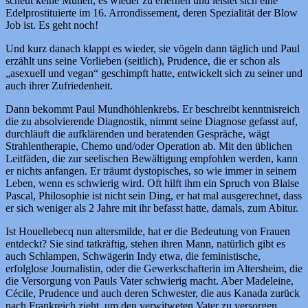
scheut keine Mühen, es wieder zu erlernen und leistet sich eine
Edelprostituierte im 16. Arrondissement, deren Spezialität der Blow
Job ist. Es geht noch!
Und kurz danach klappt es wieder, sie vögeln dann täglich und Paul
erzählt uns seine Vorlieben (seitlich), Prudence, die er schon als
„asexuell und vegan“ geschimpft hatte, entwickelt sich zu seiner und
auch ihrer Zufriedenheit.
Dann bekommt Paul Mundhöhlenkrebs. Er beschreibt kenntnisreich
die zu absolvierende Diagnostik, nimmt seine Diagnose gefasst auf,
durchläuft die aufklärenden und beratenden Gespräche, wägt
Strahlentherapie, Chemo und/oder Operation ab. Mit den üblichen
Leitfäden, die zur seelischen Bewältigung empfohlen werden, kann
er nichts anfangen. Er träumt dystopisches, so wie immer in seinem
Leben, wenn es schwierig wird. Oft hilft ihm ein Spruch von Blaise
Pascal, Philosophie ist nicht sein Ding, er hat mal ausgerechnet, dass
er sich weniger als 2 Jahre mit ihr befasst hatte, damals, zum Abitur.
Ist Houellebecq nun altersmilde, hat er die Bedeutung von Frauen
entdeckt? Sie sind tatkräftig, stehen ihren Mann, natürlich gibt es
auch Schlampen, Schwägerin Indy etwa, die feministische,
erfolglose Journalistin, oder die Gewerkschafterin im Altersheim, die
die Versorgung von Pauls Vater schwierig macht. Aber Madeleine,
Cécile, Prudence und auch deren Schwester, die aus Kanada zurück
nach Frankreich zieht, um den verwitweten Vater zu versorgen,