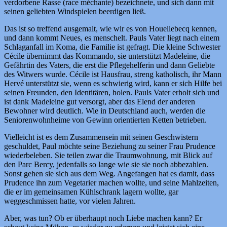
verdorbene Rasse (race méchante) bezeichnete, und sich dann mit
seinen geliebten Windspielen beerdigen ließ.
Das ist so treffend ausgemalt, wie wir es von Houellebecq kennen,
und dann kommt Neues, es menschelt. Pauls Vater liegt nach einem
Schlaganfall im Koma, die Familie ist gefragt. Die kleine Schwester
Cécile übernimmt das Kommando, sie unterstützt Madeleine, die
Gefährtin des Vaters, die erst die Pflegehelferin und dann Geliebte
des Witwers wurde. Cécile ist Hausfrau, streng katholisch, ihr Mann
Hervé unterstützt sie, wenn es schwierig wird, kann er sich Hilfe bei
seinen Freunden, den Identitären, holen. Pauls Vater erholt sich und
ist dank Madeleine gut versorgt, aber das Elend der anderen
Bewohner wird deutlich. Wie in Deutschland auch, werden die
Seniorenwohnheime von Gewinn orientierten Ketten betrieben.
Vielleicht ist es dem Zusammensein mit seinen Geschwistern
geschuldet, Paul möchte seine Beziehung zu seiner Frau Prudence
wiederbeleben. Sie teilen zwar die Traumwohnung, mit Blick auf
den Parc Bercy, jedenfalls so lange wie sie sie noch abbezahlen.
Sonst gehen sie sich aus dem Weg. Angefangen hat es damit, dass
Prudence ihn zum Vegetarier machen wollte, und seine Mahlzeiten,
die er im gemeinsamen Kühlschrank lagern wollte, gar
weggeschmissen hatte, vor vielen Jahren.
Aber, was tun? Ob er überhaupt noch Liebe machen kann? Er