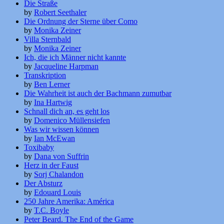
Die Straße
by
Robert Seethaler
Die Ordnung der Sterne über Como
by
Monika Zeiner
Villa Sternbald
by
Monika Zeiner
Ich, die ich Männer nicht kannte
by
Jacqueline Harpman
Transkription
by
Ben Lerner
Die Wahrheit ist auch der Bachmann zumutbar
by
Ina Hartwig
Schnall dich an, es geht los
by
Domenico Müllensiefen
Was wir wissen können
by
Ian McEwan
Toxibaby
by
Dana von Suffrin
Herz in der Faust
by
Sorj Chalandon
Der Absturz
by
Edouard Louis
250 Jahre Amerika: América
by
T.C. Boyle
Peter Beard. The End of the Game