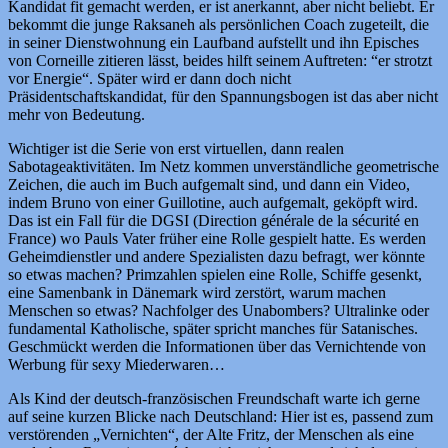
Kandidat fit gemacht werden, er ist anerkannt, aber nicht beliebt. Er
bekommt die junge Raksaneh als persönlichen Coach zugeteilt, die
in seiner Dienstwohnung ein Laufband aufstellt und ihn Episches
von Corneille zitieren lässt, beides hilft seinem Auftreten: “er strotzt
vor Energie“. Später wird er dann doch nicht
Präsidentschaftskandidat, für den Spannungsbogen ist das aber nicht
mehr von Bedeutung.
Wichtiger ist die Serie von erst virtuellen, dann realen
Sabotageaktivitäten. Im Netz kommen unverständliche geometrische
Zeichen, die auch im Buch aufgemalt sind, und dann ein Video,
indem Bruno von einer Guillotine, auch aufgemalt, geköpft wird.
Das ist ein Fall für die DGSI (Direction générale de la sécurité en
France) wo Pauls Vater früher eine Rolle gespielt hatte. Es werden
Geheimdienstler und andere Spezialisten dazu befragt, wer könnte
so etwas machen? Primzahlen spielen eine Rolle, Schiffe gesenkt,
eine Samenbank in Dänemark wird zerstört, warum machen
Menschen so etwas? Nachfolger des Unabombers? Ultralinke oder
fundamental Katholische, später spricht manches für Satanisches.
Geschmückt werden die Informationen über das Vernichtende von
Werbung für sexy Miederwaren…
Als Kind der deutsch-französischen Freundschaft warte ich gerne
auf seine kurzen Blicke nach Deutschland: Hier ist es, passend zum
verstörenden „Vernichten“, der Alte Fritz, der Menschen als eine