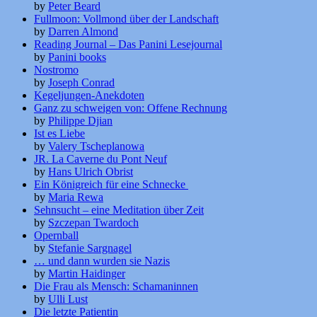
by
Peter Beard
Fullmoon: Vollmond über der Landschaft
by
Darren Almond
Reading Journal – Das Panini Lesejournal
by
Panini books
Nostromo
by
Joseph Conrad
Kegeljungen-Anekdoten
Ganz zu schweigen von: Offene Rechnung
by
Philippe Djian
Ist es Liebe
by
Valery Tscheplanowa
JR. La Caverne du Pont Neuf
by
Hans Ulrich Obrist
Ein Königreich für eine Schnecke
by
Maria Rewa
Sehnsucht – eine Meditation über Zeit
by
Szczepan Twardoch
Opernball
by
Stefanie Sargnagel
… und dann wurden sie Nazis
by
Martin Haidinger
Die Frau als Mensch: Schamaninnen
by
Ulli Lust
Die letzte Patientin