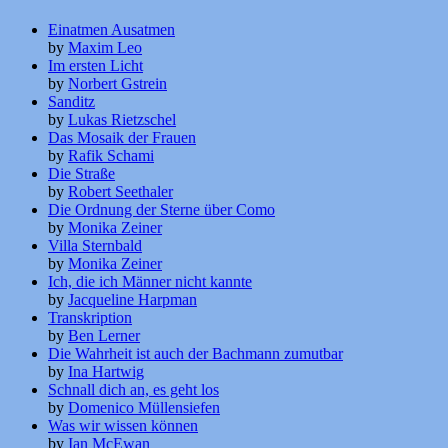
Einatmen Ausatmen
by
Maxim Leo
Im ersten Licht
by
Norbert Gstrein
Sanditz
by
Lukas Rietzschel
Das Mosaik der Frauen
by
Rafik Schami
Die Straße
by
Robert Seethaler
Die Ordnung der Sterne über Como
by
Monika Zeiner
Villa Sternbald
by
Monika Zeiner
Ich, die ich Männer nicht kannte
by
Jacqueline Harpman
Transkription
by
Ben Lerner
Die Wahrheit ist auch der Bachmann zumutbar
by
Ina Hartwig
Schnall dich an, es geht los
by
Domenico Müllensiefen
Was wir wissen können
by
Ian McEwan