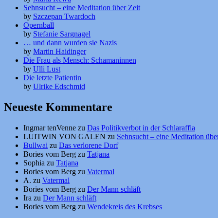
Sehnsucht – eine Meditation über Zeit
by
Szczepan Twardoch
Opernball
by
Stefanie Sargnagel
… und dann wurden sie Nazis
by
Martin Haidinger
Die Frau als Mensch: Schamaninnen
by
Ulli Lust
Die letzte Patientin
by
Ulrike Edschmid
Neueste Kommentare
Ingmar tenVenne
zu
Das Politikverbot in der Schlaraffia
LUITWIN VON GALEN
zu
Sehnsucht – eine Meditation über
Bullwai
zu
Das verlorene Dorf
Bories vom Berg
zu
Tatjana
Sophia
zu
Tatjana
Bories vom Berg
zu
Vatermal
A.
zu
Vatermal
Bories vom Berg
zu
Der Mann schläft
Ira
zu
Der Mann schläft
Bories vom Berg
zu
Wendekreis des Krebses