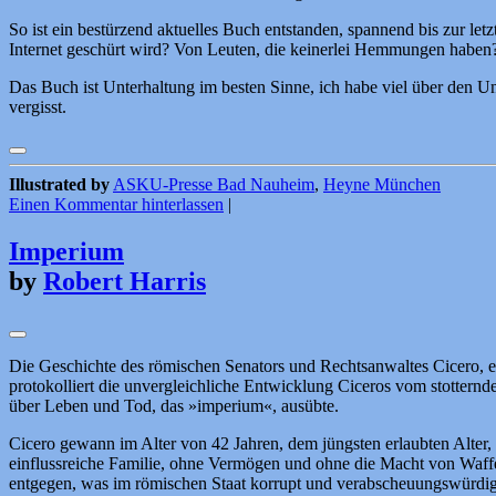
So ist ein bestürzend aktuelles Buch entstanden, spannend bis zur let
Internet geschürt wird? Von Leuten, die keinerlei Hemmungen haben
Das Buch ist Unterhaltung im besten Sinne, ich habe viel über den U
vergisst.
Illustrated by
ASKU-Presse Bad Nauheim
,
Heyne München
Einen Kommentar hinterlassen
|
Imperium
by
Robert Harris
Die Geschichte des römischen Senators und Rechtsanwaltes Cicero, erz
protokolliert die unvergleichliche Entwicklung Ciceros vom stottern
über Leben und Tod, das »imperium«, ausübte.
Cicero gewann im Alter von 42 Jahren, dem jüngsten erlaubten Alter,
einflussreiche Familie, ohne Vermögen und ohne die Macht von Waffen:
entgegen, was im römischen Staat korrupt und verabscheuungswürdig wa