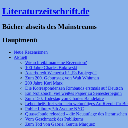
Literaturzeitschrift.de
Bücher abseits des Mainstreams
Hauptmenü
Zum
Neue Rezensionen
Inhalt
Aktuell
springen
Wie schreibt man eine Rezension?
100 Jahre Charles Bukowski
Asterix redt Wienerisch! „Es Brojeggd“
Zum 200. Geburtstag von Walt Whitman
200 Jahre Karl Marx
Die Korrespondenzen Rimbauds erstmals auf Deutsch
Ein Notizbuch: viel weißes Papier zu Semesterbeginn
Zum 150. Todestag von Charles Baudelaire
Leben heißt frei sein – ein wehmütiges Au Revoir für Be
Public Library 5th Avenue NYC
Quasselbude reloaded – die Neuauflage des literarischen 
Vom Geschmack des Publikums
Zum Tod von Gabriel Garcia Marquez