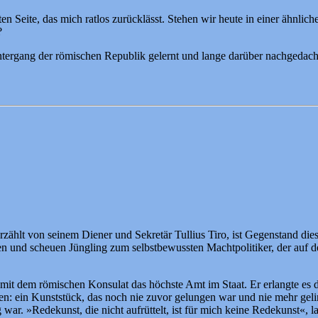
zten Seite, das mich ratlos zurücklässt. Stehen wir heute in einer ähn
?
ntergang der römischen Republik gelernt und lange darüber nachgedacht
ählt von seinem Diener und Sekretär Tullius Tiro, ist Gegenstand diese
den und scheuen Jüngling zum selbstbewussten Machtpolitiker, der auf
 mit dem römischen Konsulat das höchste Amt im Staat. Er erlangte es 
 ein Kunststück, das noch nie zuvor gelungen war und nie mehr gelinge
r. »Redekunst, die nicht aufrüttelt, ist für mich keine Redekunst«, l