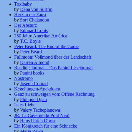
Toxibaby
by
Dana von Suffrin
Herz in der Faust
by
Sorj Chalandon
Der Absturz
by
Edouard Louis
250 Jahre Amerika: América
by
T.C. Boyle
Peter Beard. The End of the Game
by
Peter Beard
Fullmoon: Vollmond über der Landschaft
by
Darren Almond
Reading Journal – Das Panini Lesejournal
by
Panini books
Nostromo
by
Joseph Conrad
Kegeljungen-Anekdoten
Ganz zu schweigen von: Offene Rechnung
by
Philippe Djian
Ist es Liebe
by
Valery Tscheplanowa
JR. La Caverne du Pont Neuf
by
Hans Ulrich Obrist
Ein Königreich für eine Schnecke
by
Maria Rewa