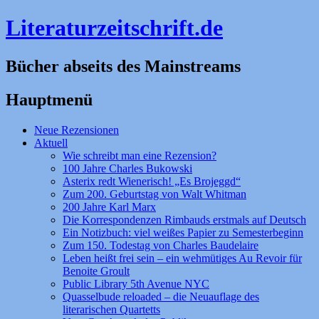
Literaturzeitschrift.de
Bücher abseits des Mainstreams
Hauptmenü
Zum
Neue Rezensionen
Inhalt
Aktuell
springen
Wie schreibt man eine Rezension?
100 Jahre Charles Bukowski
Asterix redt Wienerisch! „Es Brojeggd“
Zum 200. Geburtstag von Walt Whitman
200 Jahre Karl Marx
Die Korrespondenzen Rimbauds erstmals auf Deutsch
Ein Notizbuch: viel weißes Papier zu Semesterbeginn
Zum 150. Todestag von Charles Baudelaire
Leben heißt frei sein – ein wehmütiges Au Revoir für
Benoite Groult
Public Library 5th Avenue NYC
Quasselbude reloaded – die Neuauflage des
literarischen Quartetts