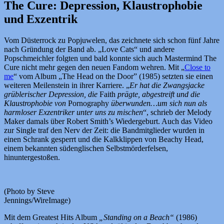
The Cure: Depression, Klaustrophobie
und Exzentrik
Vom Düsterrock zu Popjuwelen, das zeichnete sich schon fünf Jahre
nach Gründung der Band ab. „Love Cats“ und andere
Popschmeichler folgten und bald konnte sich auch Mastermind The
Cure nicht mehr gegen den neuen Fandom wehren. Mit „
Close to
me
“ vom Album „The Head on the Door” (1985) setzten sie einen
weiteren Meilenstein in ihrer Karriere. „
Er hat die Zwangsjacke
grüblerischer Depression, die
Faith
prägte, abgestreift und die
Klaustrophobie von
Pornography
überwunden…um sich nun als
harmloser Exzentriker unter uns zu mischen
“, schrieb der Melody
Maker damals über Robert Smith’s Wiedergeburt. Auch das Video
zur Single traf den Nerv der Zeit: die Bandmitglieder wurden in
einen Schrank gesperrt und die Kalkklippen von Beachy Head,
einem bekannten südenglischen Selbstmörderfelsen,
hinuntergestoßen.
(Photo by Steve
Jennings/WireImage)
Mit dem Greatest Hits Album
„Standing on a Beach“
(1986)