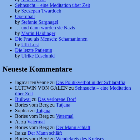
Sehnsucht – eine Meditation über Zeit
by
Szczepan Twardoch
Opernball
by
Stefanie Sargnagel
… und dann wurden sie Nazis
by
Martin Haidinger
Die Frau als Mensch: Schamaninnen
by
Ulli Lust
Die letzte Patientin
by
Ulrike Edschmid
Neueste Kommentare
Ingmar tenVenne
zu
Das Politikverbot in der Schlaraffia
LUITWIN VON GALEN
zu
Sehnsucht – eine Meditation
über Zeit
Bullwai
zu
Das verlorene Dorf
Bories vom Berg
zu
Tatjana
Sophia
zu
Tatjana
Bories vom Berg
zu
Vatermal
A.
zu
Vatermal
Bories vom Berg
zu
Der Mann schläft
Ira
zu
Der Mann schläft
Bories vom Berg
zu
Wendekreis des Krebses