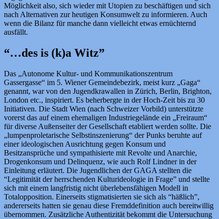
Möglichkeit also, sich wieder mit Utopien zu beschäftigen und sich
nach Alternativen zur heutigen Konsumwelt zu informieren. Auch
wenn die Bilanz für manche dann vielleicht etwas ernüchternd
ausfällt.
“…des is (k)a Witz”
Das „Autonome Kultur- und Kommunikationszentrum
Gassergasse“ im 5. Wiener Gemeindebezirk, meist kurz „Gaga“
genannt, war von den Jugendkrawallen in Zürich, Berlin, Brighton,
London etc., inspiriert. Es beherbergte in der Hoch-Zeit bis zu 30
Initiativen. Die Stadt Wien (nach Schweizer Vorbild) unterstützte
vorerst das auf einem ehemaligen Industriegelände ein „Freiraum“
für diverse Außenseiter der Gesellschaft etabliert werden sollte. Die
„lumpenproletarische Selbstinszenierung“ der Punks beruhte auf
einer ideologischen Ausrichtung gegen Konsum und
Besitzansprüche und sympathisierte mit Revolte und Anarchie,
Drogenkonsum und Delinquenz, wie auch Rolf Lindner in der
Einleitung erläutert. Die Jugendlichen der GAGA stellten die
“Legitimität der herrschenden Kulturideologie in Frage” und stellte
sich mit einem langfristig nicht überlebensfähigen Modell in
Totalopposition. Einerseits stigmatisierten sie sich als “häßlich”,
andererseits hatten sie genau diese Fremddefinition auch bereitwillig
übernommen. Zusätzliche Authentizität bekommt die Untersuchung