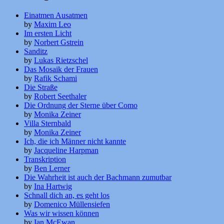
Einatmen Ausatmen
by
Maxim Leo
Im ersten Licht
by
Norbert Gstrein
Sanditz
by
Lukas Rietzschel
Das Mosaik der Frauen
by
Rafik Schami
Die Straße
by
Robert Seethaler
Die Ordnung der Sterne über Como
by
Monika Zeiner
Villa Sternbald
by
Monika Zeiner
Ich, die ich Männer nicht kannte
by
Jacqueline Harpman
Transkription
by
Ben Lerner
Die Wahrheit ist auch der Bachmann zumutbar
by
Ina Hartwig
Schnall dich an, es geht los
by
Domenico Müllensiefen
Was wir wissen können
by
Ian McEwan