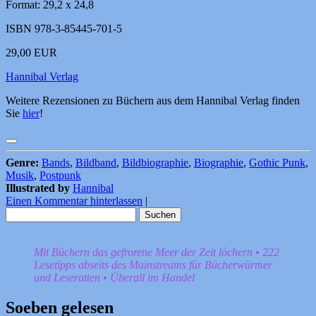
Format: 29,2 x 24,8
ISBN 978-3-85445-701-5
29,00 EUR
Hannibal Verlag
Weitere Rezensionen zu Büchern aus dem Hannibal Verlag finden
Sie
hier
!
Genre:
Bands
,
Bildband
,
Bildbiographie
,
Biographie
,
Gothic Punk
,
Musik
,
Postpunk
Illustrated by
Hannibal
Einen Kommentar hinterlassen
|
Suchen
nach:
Mit Büchern das gefrorene Meer der Zeit löchern • 222
Lesetipps abseits des Mainstreams für Bücherwürmer
und Leseratten • Überall im Handel
Soeben gelesen