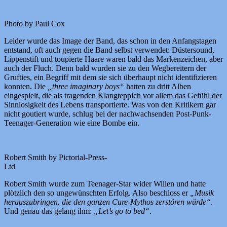
Photo by Paul Cox
Leider wurde das Image der Band, das schon in den Anfangstagen
entstand, oft auch gegen die Band selbst verwendet: Düstersound,
Lippenstift und toupierte Haare waren bald das Markenzeichen, aber
auch der Fluch. Denn bald wurden sie zu den Wegbereitern der
Grufties, ein Begriff mit dem sie sich überhaupt nicht identifizieren
konnten. Die
„three imaginary boys“
hatten zu dritt Alben
eingespielt, die als tragenden Klangteppich vor allem das Gefühl der
Sinnlosigkeit des Lebens transportierte. Was von den Kritikern gar
nicht goutiert wurde, schlug bei der nachwachsenden Post-Punk-
Teenager-Generation wie eine Bombe ein.
Robert Smith by Pictorial-Press-
Ltd
Robert Smith wurde zum Teenager-Star wider Willen und hatte
plötzlich den so ungewünschten Erfolg. Also beschloss er
„Musik
herauszubringen, die den ganzen Cure-Mythos zerstören würde“
.
Und genau das gelang ihm:
„Let’s go to bed“
.