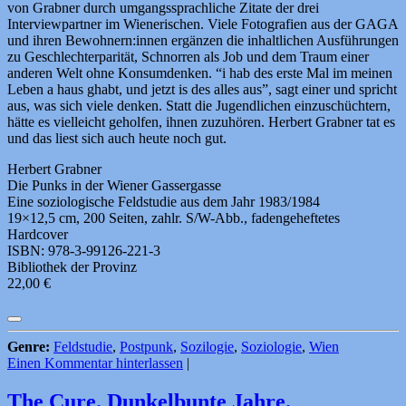
von Grabner durch umgangssprachliche Zitate der drei
Interviewpartner im Wienerischen. Viele Fotografien aus der GAGA
und ihren Bewohnern:innen ergänzen die inhaltlichen Ausführungen
zu Geschlechterparität, Schnorren als Job und dem Traum einer
anderen Welt ohne Konsumdenken. “i hab des erste Mal im meinen
Leben a haus ghabt, und jetzt is des alles aus”, sagt einer und spricht
aus, was sich viele denken. Statt die Jugendlichen einzuschüchtern,
hätte es vielleicht geholfen, ihnen zuzuhören. Herbert Grabner tat es
und das liest sich auch heute noch gut.
Herbert Grabner
Die Punks in der Wiener Gassergasse
Eine soziologische Feldstudie aus dem Jahr 1983/1984
19×12,5 cm, 200 Seiten, zahlr. S/W-Abb., fadengeheftetes
Hardcover
ISBN: 978-3-99126-221-3
Bibliothek der Provinz
22,00 €
Genre:
Feldstudie
,
Postpunk
,
Sozilogie
,
Soziologie
,
Wien
Einen Kommentar hinterlassen
|
The Cure. Dunkelbunte Jahre.