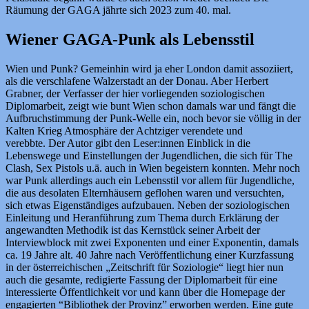
Räumung der GAGA jährte sich 2023 zum 40. mal.
Wiener GAGA-Punk als Lebensstil
Wien und Punk? Gemeinhin wird ja eher London damit assoziiert,
als die verschlafene Walzerstadt an der Donau. Aber Herbert
Grabner, der Verfasser der hier vorliegenden soziologischen
Diplomarbeit, zeigt wie bunt Wien schon damals war und fängt die
Aufbruchstimmung der Punk-Welle ein, noch bevor sie völlig in der
Kalten Krieg Atmosphäre der Achtziger verendete und
verebbte. Der Autor gibt den Leser:innen Einblick in die
Lebenswege und Einstellungen der Jugendlichen, die sich für The
Clash, Sex Pistols u.ä. auch in Wien begeistern konnten. Mehr noch
war Punk allerdings auch ein Lebensstil vor allem für Jugendliche,
die aus desolaten Elternhäusern geflohen waren und versuchten,
sich etwas Eigenständiges aufzubauen. Neben der soziologischen
Einleitung und Heranführung zum Thema durch Erklärung der
angewandten Methodik ist das Kernstück seiner Arbeit der
Interviewblock mit zwei Exponenten und einer Exponentin, damals
ca. 19 Jahre alt. 40 Jahre nach Veröffentlichung einer Kurzfassung
in der österreichischen „Zeitschrift für Soziologie“ liegt hier nun
auch die gesamte, redigierte Fassung der Diplomarbeit für eine
interessierte Öffentlichkeit vor und kann über die Homepage der
engagierten “Bibliothek der Provinz” erworben werden. Eine gute