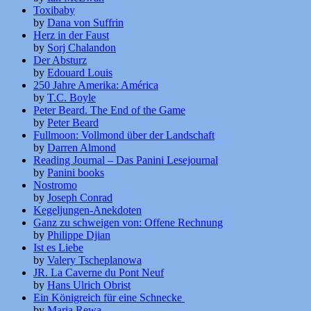
Toxibaby
by
Dana von Suffrin
Herz in der Faust
by
Sorj Chalandon
Der Absturz
by
Edouard Louis
250 Jahre Amerika: América
by
T.C. Boyle
Peter Beard. The End of the Game
by
Peter Beard
Fullmoon: Vollmond über der Landschaft
by
Darren Almond
Reading Journal – Das Panini Lesejournal
by
Panini books
Nostromo
by
Joseph Conrad
Kegeljungen-Anekdoten
Ganz zu schweigen von: Offene Rechnung
by
Philippe Djian
Ist es Liebe
by
Valery Tscheplanowa
JR. La Caverne du Pont Neuf
by
Hans Ulrich Obrist
Ein Königreich für eine Schnecke
by
Maria Rewa