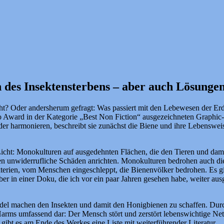
 des Insektensterbens – aber auch Lösunge
? Oder andersherum gefragt: Was passiert mit den Lebewesen der Erd
 Award in der Kategorie „Best Non Fiction“ ausgezeichneten Graphic
der harmonieren, beschreibt sie zunächst die Biene und ihre Lebensweis
 Licht: Monokulturen auf ausgedehnten Flächen, die den Tieren und da
nen unwiderrufliche Schäden anrichten. Monokulturen bedrohen auch die 
kterien, vom Menschen eingeschleppt, die Bienenvölker bedrohen. Es g
er in einer Doku, die ich vor ein paar Jahren gesehen habe, weiter aus
l machen den Insekten und damit den Honigbienen zu schaffen. Durch
 Harms umfassend dar: Der Mensch stört und zerstört lebenswichtige Ne
ibt es am Ende des Werkes eine Liste mit weiterführender Literatur.