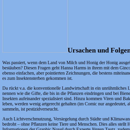
Ursachen und Folgen
Was passiert, wenn dem Land von Milch und Honig der Honig ausgeht
bestäuben? Diesen Fragen geht Hanna Harms in ihrem mit dem Ginco
ebenso einfachen, aber pointierten Zeichnungen, die bestens miteinan
es zum Insektensterben gekommen ist.
Da rückt v.a. die konventionelle Landwirtschaft in ein unrühmliches
nennen wie die Gifte, die bis in die Pflanzen eindringen und bei Bie
Insekten aufeinander spezialisiert sind. Hinzu kommen Viren und Ba
leben, werden wenig artgerecht gehalten (im Comic nur angedeutet, ab
sammeln, ist pestizidverseucht.
Auch Lichtverschmutzung, Versiegelung durch Städte und Klimawande
bedroht – ohne Pflanzen keine Tiere und Menschen. Dies alles stellt
Informationen der Graphic Novel durch Experte Jürgen Tautz, zudem g