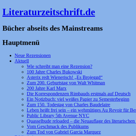
Literaturzeitschrift.de
Bücher abseits des Mainstreams
Hauptmenü
Zum
Neue Rezensionen
Inhalt
Aktuell
springen
Wie schreibt man eine Rezension?
100 Jahre Charles Bukowski
Asterix redt Wienerisch! „Es Brojeggd“
Zum 200. Geburtstag von Walt Whitman
200 Jahre Karl Marx
Die Korrespondenzen Rimbauds erstmals auf Deutsch
Ein Notizbuch: viel weißes Papier zu Semesterbeginn
Zum 150. Todestag von Charles Baudelaire
Leben heißt frei sein – ein wehmütiges Au Revoir für Be
Public Library 5th Avenue NYC
Quasselbude reloaded – die Neuauflage des literarischen 
Vom Geschmack des Publikums
Zum Tod von Gabriel Garcia Marquez