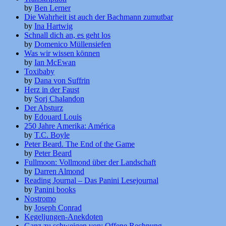
by
Ben Lerner
Die Wahrheit ist auch der Bachmann zumutbar
by
Ina Hartwig
Schnall dich an, es geht los
by
Domenico Müllensiefen
Was wir wissen können
by
Ian McEwan
Toxibaby
by
Dana von Suffrin
Herz in der Faust
by
Sorj Chalandon
Der Absturz
by
Edouard Louis
250 Jahre Amerika: América
by
T.C. Boyle
Peter Beard. The End of the Game
by
Peter Beard
Fullmoon: Vollmond über der Landschaft
by
Darren Almond
Reading Journal – Das Panini Lesejournal
by
Panini books
Nostromo
by
Joseph Conrad
Kegeljungen-Anekdoten
Ganz zu schweigen von: Offene Rechnung