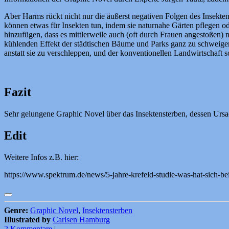
Aber Harms rückt nicht nur die äußerst negativen Folgen des Insekte
können etwas für Insekten tun, indem sie naturnahe Gärten pflegen o
hinzufügen, dass es mittlerweile auch (oft durch Frauen angestoßen)
kühlenden Effekt der städtischen Bäume und Parks ganz zu schweigen.
anstatt sie zu verschleppen, und der konventionellen Landwirtscha
Fazit
Sehr gelungene Graphic Novel über das Insektensterben, dessen Ursa
Edit
Weitere Infos z.B. hier:
https://www.spektrum.de/news/5-jahre-krefeld-studie-was-hat-sich
Genre:
Graphic Novel
,
Insektensterben
Illustrated by
Carlsen Hamburg
2 Kommentare
|