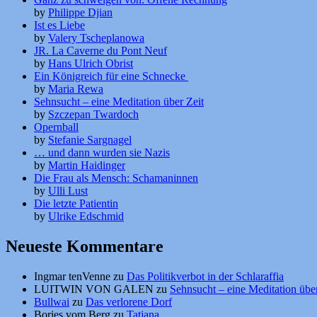
by
Philippe Djian
Ist es Liebe
by
Valery Tscheplanowa
JR. La Caverne du Pont Neuf
by
Hans Ulrich Obrist
Ein Königreich für eine Schnecke
by
Maria Rewa
Sehnsucht – eine Meditation über Zeit
by
Szczepan Twardoch
Opernball
by
Stefanie Sargnagel
… und dann wurden sie Nazis
by
Martin Haidinger
Die Frau als Mensch: Schamaninnen
by
Ulli Lust
Die letzte Patientin
by
Ulrike Edschmid
Neueste Kommentare
Ingmar tenVenne
zu
Das Politikverbot in der Schlaraffia
LUITWIN VON GALEN
zu
Sehnsucht – eine Meditation über
Bullwai
zu
Das verlorene Dorf
Bories vom Berg
zu
Tatjana