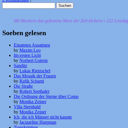
Suchen
nach:
Mit Büchern das gefrorene Meer der Zeit löchern • 222 Leseti
Soeben gelesen
Einatmen Ausatmen
by
Maxim Leo
Im ersten Licht
by
Norbert Gstrein
Sanditz
by
Lukas Rietzschel
Das Mosaik der Frauen
by
Rafik Schami
Die Straße
by
Robert Seethaler
Die Ordnung der Sterne über Como
by
Monika Zeiner
Villa Sternbald
by
Monika Zeiner
Ich, die ich Männer nicht kannte
by
Jacqueline Harpman
Transkription