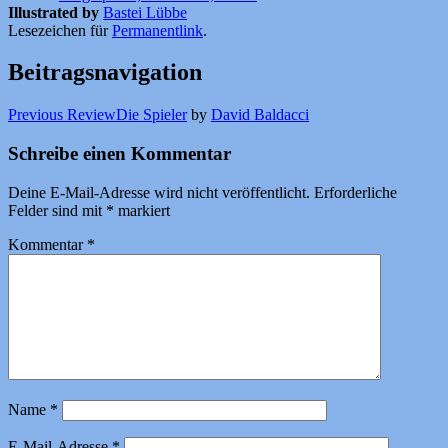
Illustrated by
Bastei Lübbe
Lesezeichen für
Permanentlink
.
Beitragsnavigation
Previous Review
Die Spieler
by
David Baldacci
Schreibe einen Kommentar
Deine E-Mail-Adresse wird nicht veröffentlicht.
Erforderliche
Felder sind mit
*
markiert
Kommentar
*
Name
*
E-Mail-Adresse
*