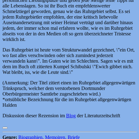
persönlichen Lieblingsplätze und geben jede Menge feine Tipps für
alle Lebenslagen. So ist ihr Buch ein empfehlenswerter
Schmelztiegel geworden, genau wie das Ruhrgebiet selbst. Es sei
jedem Ruhrgebietler empfohlen, der eine kritisch liebevolle
Auseinandersetzung mit seiner Heimat verträgt und darüber hinaus
jedem, der immer schon mal erfahren wollte, wie es im Ruhrgebiet
abseits von der in den Medien oft so gern überzeichneter Tristesse
wirklich ist.
Das Ruhrgebiet ist heute vom Strukturwandel gezeichnet, \”ein Ort,
wo fast alles verschwinden oder sich zumindest jederzeit
verwandeln kann\”. Im Guten wie im Schlechten. Sagen wir es mit
dem im Buch oft zitierten Kumpel Schibulski \”Ewich gibbet nich.
Wat bleibt, iss, wie die Leute sind.\”
(Anmerkung: Der Titel zitiert einen im Ruhrgebiet allgegenwärtigen
Trinkspruch, welcher dem verstorbenen Dortmunder
Oberbürgermeister Samtlebe zugeschrieben wird.)
*ortsübliche Bezeichnung für die im Ruhrgebiet allgegenwärtigen
Halden
Diskussion dieser Rezension im
Blog
der Literaturzeitschrift
Genre:
Biographien, Memoiren, Briefe