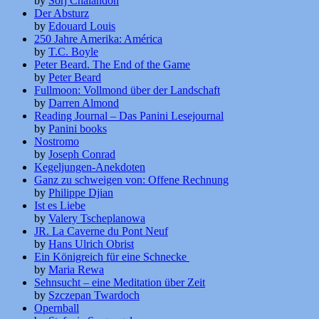
by
Sorj Chalandon
Der Absturz
by
Edouard Louis
250 Jahre Amerika: América
by
T.C. Boyle
Peter Beard. The End of the Game
by
Peter Beard
Fullmoon: Vollmond über der Landschaft
by
Darren Almond
Reading Journal – Das Panini Lesejournal
by
Panini books
Nostromo
by
Joseph Conrad
Kegeljungen-Anekdoten
Ganz zu schweigen von: Offene Rechnung
by
Philippe Djian
Ist es Liebe
by
Valery Tscheplanowa
JR. La Caverne du Pont Neuf
by
Hans Ulrich Obrist
Ein Königreich für eine Schnecke
by
Maria Rewa
Sehnsucht – eine Meditation über Zeit
by
Szczepan Twardoch
Opernball