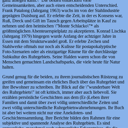
ganz ablegen kann.\” Die beiden entdeckten viele
Gemeinsamkeiten, aber auch einen entscheidenden Unterschied.
Frank Patalong (Jahrgang 1963) wuchs im von der Stahlindustrie
geprägten Duisburg auf. Er erlebte die Zeit, in der es Konsens war,
Ruß, Dreck und Gift im Tausch gegen Arbeitsplätze in Kauf zu
nehmen und den heimischen \”Monte Schlacko\”* als
größtmöglichen Abenteuerspielplatz zu akzeptieren. Konrad Lischka
(Jahrgang 1979) hingegen wurde Anfang der achtziger Jahre in
Essen mit dem Strukturwandel groß. Er erlebte Zechen und
Stahlwerke oftmals nur noch als Kulisse für postapokalyptische
Foto-Szenarien oder als einzigartige Räume für die durchlässige
Subkultur des Ruhrgebiets. Seine Halden waren schon die von
Menschen gemachten Landschaftsparks, die viele heute für Natur
halten.
Grund genug für die beiden, zu ihrem journalistischen Rüstzeug zu
greifen und gemeinsam ein ehrliches Buch über das Ruhrgebiet und
ihre Bewohner zu schreiben. Ihr Blick auf die \”wunderbare Welt
des Ruhrgebiets\” ist oft kritisch, immer aber auch liebevoll. Sie
erzählen persönliche Geschichten aus dem (Er-)Leben ihrer
Familien und damit über zwei völlig unterschiedliche Zeiten und
zwei völlig unterschiedliche Ruhrgebietswahrnehmungen. Ihr Buch
ist aber bei weitem nicht nur eine Anekdoten- und
Geschichtensammlung. Ihre Berichte bilden den Rahmen für eine
subjektive und spannende Analyse des Ruhrgebiets. Es sind