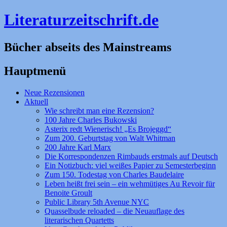
Literaturzeitschrift.de
Bücher abseits des Mainstreams
Hauptmenü
Zum
Neue Rezensionen
Inhalt
Aktuell
springen
Wie schreibt man eine Rezension?
100 Jahre Charles Bukowski
Asterix redt Wienerisch! „Es Brojeggd“
Zum 200. Geburtstag von Walt Whitman
200 Jahre Karl Marx
Die Korrespondenzen Rimbauds erstmals auf Deutsch
Ein Notizbuch: viel weißes Papier zu Semesterbeginn
Zum 150. Todestag von Charles Baudelaire
Leben heißt frei sein – ein wehmütiges Au Revoir für
Benoite Groult
Public Library 5th Avenue NYC
Quasselbude reloaded – die Neuauflage des
literarischen Quartetts