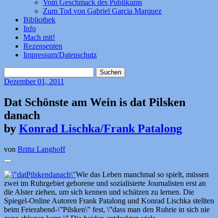
Vom Geschmack des Publikums
Zum Tod von Gabriel Garcia Marquez
Bibliothek
Info
Mach mit!
Rezensenten
Impressum/Datenschutz
Suchen
nach:
Dezember
01, 2011
Dat Schönste am Wein is dat Pilsken
danach
by
Konrad Lischka/Frank Patalong
von
Britta Langhoff
Wie das Leben manchmal so spielt, müssen
zwei im Ruhrgebiet geborene und sozialisierte Journalisten erst an
die Alster ziehen, um sich kennen und schätzen zu lernen. Die
Spiegel-Online Autoren Frank Patalong und Konrad Lischka stellten
beim Feierabend-\”Pilsken\” fest, \”dass man den Ruhrie in sich nie