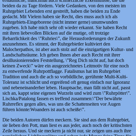
erstaunliche, manchmal auch schmerzliche Erkenntnisse, die die
beiden da zu Tage fördern. Viele Gedanken, von den meisten im
Ruhrgebiet Lebenden erst gestreift, haben die beiden zu Ende
gedacht. Mit Vielem haben sie Recht, dies muss auch ich als
Ruhrgebiets-Eingeborene (nicht immer gerne) unumwunden
zugeben. Ich habe mich sehr oft wieder erkannt. Sie haben Recht
mit ihren liebevollen Blicken auf die mutige, oft trotzige
Beharrlichkeit des \”Ruhries\”, die Herausforderungen der Zukunft
anzunehmen. Es stimmt, der Ruhrgebietler kultiviert den
Malocherpathos, ist aber auch stolz auf die einzigartigen Kultur- und
Landschaftsräume. Ich geben Ihnen aber auch Recht mit ihrer
desillusionierenden Feststellung, \”Reg Dich nicht auf, hat doch
keinen Zweck\” wäre ein ausgezeichnetes Leitmotiv für eine noch
zu entwerfende Ruhrpottflagge. Fatalismus hat im Ruhrgebiet
Tradition und auch die ach so vorbildliche, gerühmte Multi-Kulti-
Toleranz ist schlicht und ergreifend oft genug einfach nur Ignoranz
und nebeneinanderher leben. Hauptsache, man fällt nicht auf, passt
sich an, kappt seine eigenen Wurzeln und wird zum \”Ruhrpötter\”.
Lischka/Patalong fassen es treffend zusammen:\”Der bewährte
Ruhrreflex gegen alles, was uns die Schattenseiten vor Augen
führen könnte:Woanders ist auch scheiße\”.
Die beiden Autoren dürfen meckern. Sie sind aus dem Ruhrgebiet,
sie lieben den Pott, man liest es aus jeder, auch noch der kritischsten
Zeile heraus. Und sie meckern ja nicht nur, sie zeigen uns auch ihre