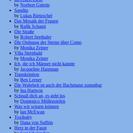
by
Norbert Gstrein
Sanditz
by
Lukas Rietzschel
Das Mosaik der Frauen
by
Rafik Schami
Die Straße
by
Robert Seethaler
Die Ordnung der Sterne über Como
by
Monika Zeiner
Villa Sternbald
by
Monika Zeiner
Ich, die ich Männer nicht kannte
by
Jacqueline Harpman
Transkription
by
Ben Lerner
Die Wahrheit ist auch der Bachmann zumutbar
by
Ina Hartwig
Schnall dich an, es geht los
by
Domenico Müllensiefen
Was wir wissen können
by
Ian McEwan
Toxibaby
by
Dana von Suffrin
Herz in der Faust