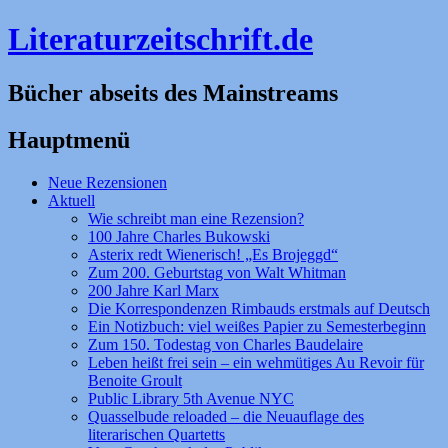
Literaturzeitschrift.de
Bücher abseits des Mainstreams
Hauptmenü
Zum
Neue Rezensionen
Inhalt
Aktuell
springen
Wie schreibt man eine Rezension?
100 Jahre Charles Bukowski
Asterix redt Wienerisch! „Es Brojeggd“
Zum 200. Geburtstag von Walt Whitman
200 Jahre Karl Marx
Die Korrespondenzen Rimbauds erstmals auf Deutsch
Ein Notizbuch: viel weißes Papier zu Semesterbeginn
Zum 150. Todestag von Charles Baudelaire
Leben heißt frei sein – ein wehmütiges Au Revoir für
Benoite Groult
Public Library 5th Avenue NYC
Quasselbude reloaded – die Neuauflage des
literarischen Quartetts