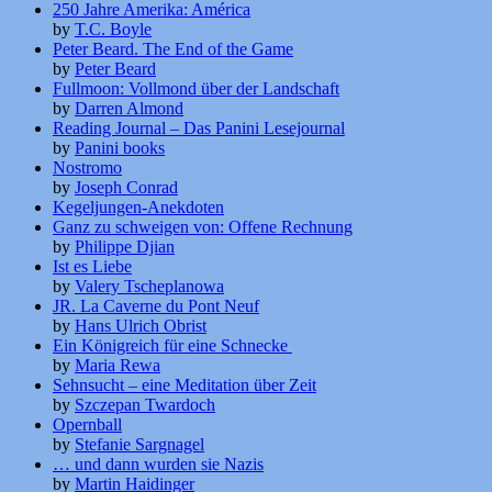
250 Jahre Amerika: América
by
T.C. Boyle
Peter Beard. The End of the Game
by
Peter Beard
Fullmoon: Vollmond über der Landschaft
by
Darren Almond
Reading Journal – Das Panini Lesejournal
by
Panini books
Nostromo
by
Joseph Conrad
Kegeljungen-Anekdoten
Ganz zu schweigen von: Offene Rechnung
by
Philippe Djian
Ist es Liebe
by
Valery Tscheplanowa
JR. La Caverne du Pont Neuf
by
Hans Ulrich Obrist
Ein Königreich für eine Schnecke
by
Maria Rewa
Sehnsucht – eine Meditation über Zeit
by
Szczepan Twardoch
Opernball
by
Stefanie Sargnagel
… und dann wurden sie Nazis
by
Martin Haidinger