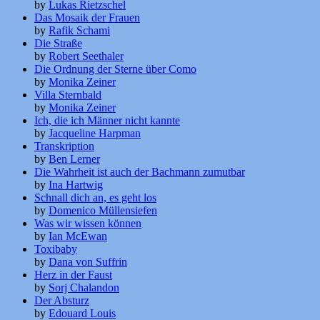
by
Lukas Rietzschel
Das Mosaik der Frauen
by
Rafik Schami
Die Straße
by
Robert Seethaler
Die Ordnung der Sterne über Como
by
Monika Zeiner
Villa Sternbald
by
Monika Zeiner
Ich, die ich Männer nicht kannte
by
Jacqueline Harpman
Transkription
by
Ben Lerner
Die Wahrheit ist auch der Bachmann zumutbar
by
Ina Hartwig
Schnall dich an, es geht los
by
Domenico Müllensiefen
Was wir wissen können
by
Ian McEwan
Toxibaby
by
Dana von Suffrin
Herz in der Faust
by
Sorj Chalandon
Der Absturz
by
Edouard Louis