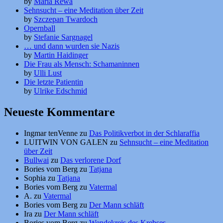
by
Maria Rewa
Sehnsucht – eine Meditation über Zeit
by
Szczepan Twardoch
Opernball
by
Stefanie Sargnagel
… und dann wurden sie Nazis
by
Martin Haidinger
Die Frau als Mensch: Schamaninnen
by
Ulli Lust
Die letzte Patientin
by
Ulrike Edschmid
Neueste Kommentare
Ingmar tenVenne
zu
Das Politikverbot in der Schlaraffia
LUITWIN VON GALEN
zu
Sehnsucht – eine Meditation
über Zeit
Bullwai
zu
Das verlorene Dorf
Bories vom Berg
zu
Tatjana
Sophia
zu
Tatjana
Bories vom Berg
zu
Vatermal
A.
zu
Vatermal
Bories vom Berg
zu
Der Mann schläft
Ira
zu
Der Mann schläft
Bories vom Berg
zu
Wendekreis des Krebses