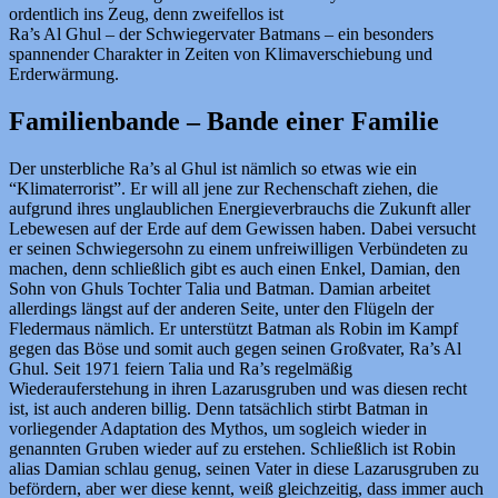
ordentlich ins Zeug, denn zweifellos ist
Ra’s Al Ghul – der Schwiegervater Batmans – ein besonders
spannender Charakter in Zeiten von Klimaverschiebung und
Erderwärmung.
Familienbande – Bande einer Familie
Der unsterbliche Ra’s al Ghul ist nämlich so etwas wie ein
“Klimaterrorist”. Er will all jene zur Rechenschaft ziehen, die
aufgrund ihres unglaublichen Energieverbrauchs die Zukunft aller
Lebewesen auf der Erde auf dem Gewissen haben. Dabei versucht
er seinen Schwiegersohn zu einem unfreiwilligen Verbündeten zu
machen, denn schließlich gibt es auch einen Enkel, Damian, den
Sohn von Ghuls Tochter Talia und Batman. Damian arbeitet
allerdings längst auf der anderen Seite, unter den Flügeln der
Fledermaus nämlich. Er unterstützt Batman als Robin im Kampf
gegen das Böse und somit auch gegen seinen Großvater, Ra’s Al
Ghul. Seit 1971 feiern Talia und Ra’s regelmäßig
Wiederauferstehung in ihren Lazarusgruben und was diesen recht
ist, ist auch anderen billig. Denn tatsächlich stirbt Batman in
vorliegender Adaptation des Mythos, um sogleich wieder in
genannten Gruben wieder auf zu erstehen. Schließlich ist Robin
alias Damian schlau genug, seinen Vater in diese Lazarusgruben zu
befördern, aber wer diese kennt, weiß gleichzeitig, dass immer auch