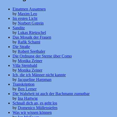
Einatmen Ausatmen
by
Maxim Leo
Im ersten Licht
by
Norbert Gstrein
Sanditz
by
Lukas Rietzschel
Das Mosaik der Frauen
by
Rafik Schami
Die Straße
by
Robert Seethaler
Die Ordnung der Sterne über Como
by
Monika Zeiner
Villa Sternbald
by
Monika Zeiner
Ich, die ich Männer nicht kannte
by
Jacqueline Harpman
Transkription
by
Ben Lerner
Die Wahrheit ist auch der Bachmann zumutbar
by
Ina Hartwig
Schnall dich an, es geht los
by
Domenico Müllensiefen
Was wir wissen können