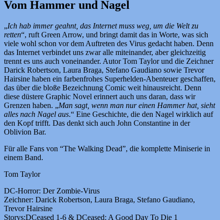
Vom Hammer und Nagel
„
Ich hab immer geahnt, das Internet muss weg, um die Welt zu
retten
“, ruft Green Arrow, und bringt damit das in Worte, was sich
viele wohl schon vor dem Auftreten des Virus gedacht haben. Denn
das Internet verbindet uns zwar alle miteinander, aber gleichzeitig
trennt es uns auch voneinander. Autor Tom Taylor und die Zeichner
Darick Robertson, Laura Braga, Stefano Gaudiano sowie Trevor
Hairsine haben ein farbenfrohes Superhelden-Abenteuer geschaffen,
das über die bloße Bezeichnung Comic weit hinausreicht. Denn
diese düstere Graphic Novel erinnert auch uns daran, dass wir
Grenzen haben. „
Man sagt, wenn man nur einen Hammer hat, sieht
alles nach Nagel aus
.“ Eine Geschichte, die den Nagel wirklich auf
den Kopf trifft. Das denkt sich auch John Constantine in der
Oblivion Bar.
Für alle Fans von “The Walking Dead”, die komplette Miniserie in
einem Band.
Tom Taylor
DC-Horror: Der Zombie-Virus
Zeichner: Darick Robertson, Laura Braga, Stefano Gaudiano,
Trevor Hairsine
Storys:DCeased 1-6 & DCeased: A Good Day To Die 1