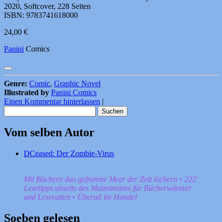
2020, Softcover, 228 Seiten
ISBN: 9783741618000
24,00 €
Panini
Comics
Genre:
Comic
,
Graphic Novel
Illustrated by
Panini Comics
Einen Kommentar hinterlassen
|
Suchen
nach:
Vom selben Autor
DCeased: Der Zombie-Virus
Mit Büchern das gefrorene Meer der Zeit löchern • 222
Lesetipps abseits des Mainstreams für Bücherwürmer
und Leseratten • Überall im Handel
Soeben gelesen