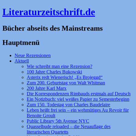
Literaturzeitschrift.de
Bücher abseits des Mainstreams
Hauptmenü
Zum
Neue Rezensionen
Inhalt
Aktuell
springen
Wie schreibt man eine Rezension?
100 Jahre Charles Bukowski
Asterix redt Wienerisch! „Es Brojeggd“
Zum 200. Geburtstag von Walt Whitman
200 Jahre Karl Marx
Die Korrespondenzen Rimbauds erstmals auf Deutsch
Ein Notizbuch: viel weißes Papier zu Semesterbeginn
Zum 150. Todestag von Charles Baudelaire
Leben heißt frei sein – ein wehmütiges Au Revoir für
Benoite Groult
Public Library 5th Avenue NYC
Quasselbude reloaded – die Neuauflage des
literarischen Quartetts