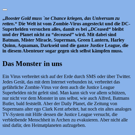
„
Booster Gold muss `ne Chance kriegen, das Universum zu
retten
.“ Die Welt ist vom Zombie-Virus angesteckt und die DC-
Superhelden versuchen alles, damit es bei „
DC
eased“ bleibt
und der Planet nicht zu “
deceased”
wird. Mit dabei sind
Batman, Mister Miracle, Superman, Green Lantern, Harley
Quinn, Aquaman, Darkseid und die ganze Justice League, die
in diesem Abenteuer sogar gegen sich selbst kämpfen muss.
Das Monster in uns
Ein Virus verbreitet sich auf der Erde durch SMS oder über Twitter.
Jedes Gerät, das mit dem Internet verbunden ist, verbreitet das
gefährliche Zombie-Virus vor dem auch die Justice League
Superhelden nicht gefeit sind. Man kann sich vor allem schützen,
nur nicht vor dem Monster in uns selbst, wie auch Alfred, Batmans
Butler, bald feststellt. Aber der Daily Planet, die Zeitung von
Supermans alter ego Clark Kent arbeitet, hat noch ein altes analoges
TV-System mit Hilfe dessen die Justice League versucht, die
verbleibende Menschheit in Archen zu evakuieren. Aber nicht alle
sind dafür, den Heimatplaneten aufzugeben.