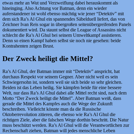
etwas mehr an Wut und Verzweiflung dabei herauskommt als
hineinging. Also Achtung vor Batman, denn ein wieder
auferstandener ist wohl ebenso mächtig wie jener “Detektiv” mit
dem sich Ra’s Al Ghul ein spannendes Säbelduell liefert, das von
Zeichner Ivan Reis sogar in übergroßen seitenübergreifenden Panels
dokumentiert wird. Da staunt selbst die League of Assassins nicht
schlecht die Ra’s Al Ghul bei seinem Umweltkampf assistieren.
Denn so einen Kampf haben selbst sie noch nie gesehen: beide
Kontrahenten zeigen Brust.
Der Zweck heiligt die Mittel?
Ra’s Al Ghul, der Batman immer mit “Detektiv” anspricht, hat
durchaus Respekt vor seinem Gegner. Aber nicht weil es sein
Schwiegersohn ist, sondern weil sie sich beide so sehr gleichen.
Beiden ist das Leben heilig. Sie kämpfen beide für eine bessere
Welt, nur dass Ra’s Al Ghul dabei alle Mittel recht sind, nach dem
Motto “Der Zweck heiligt die Mittel”. Aber Batman weiß, dass
gerade die Mittel des Kampfes auch die Wege der Zukunft
beschreiben. Vielleicht könnte man da die Russische
Oktoberrevolution zitieren, die ebenso wie Ra’s Al Ghul die
richtigen Ziele, aber die falschen Wege dorthin beschritt. Die Natur
muss beschützt werden. Ra’s Al Ghul will die Verantwortlichen zur
Rechenschaft ziehen, Batman will jedes menschliche Leben