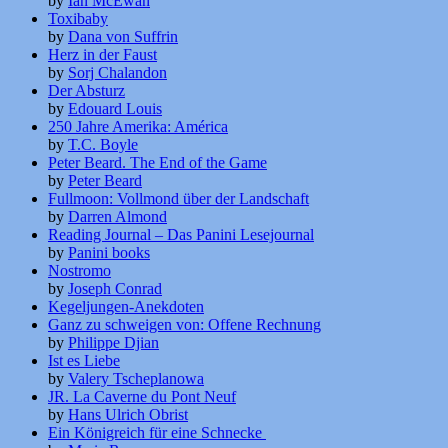
by
Ian McEwan
Toxibaby
by
Dana von Suffrin
Herz in der Faust
by
Sorj Chalandon
Der Absturz
by
Edouard Louis
250 Jahre Amerika: América
by
T.C. Boyle
Peter Beard. The End of the Game
by
Peter Beard
Fullmoon: Vollmond über der Landschaft
by
Darren Almond
Reading Journal – Das Panini Lesejournal
by
Panini books
Nostromo
by
Joseph Conrad
Kegeljungen-Anekdoten
Ganz zu schweigen von: Offene Rechnung
by
Philippe Djian
Ist es Liebe
by
Valery Tscheplanowa
JR. La Caverne du Pont Neuf
by
Hans Ulrich Obrist
Ein Königreich für eine Schnecke