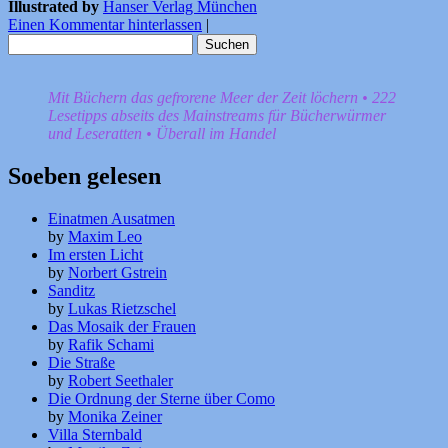
Illustrated by
Hanser Verlag München
Einen Kommentar hinterlassen
|
Suchen
nach:
Mit Büchern das gefrorene Meer der Zeit löchern • 222
Lesetipps abseits des Mainstreams für Bücherwürmer
und Leseratten • Überall im Handel
Soeben gelesen
Einatmen Ausatmen
by
Maxim Leo
Im ersten Licht
by
Norbert Gstrein
Sanditz
by
Lukas Rietzschel
Das Mosaik der Frauen
by
Rafik Schami
Die Straße
by
Robert Seethaler
Die Ordnung der Sterne über Como
by
Monika Zeiner
Villa Sternbald