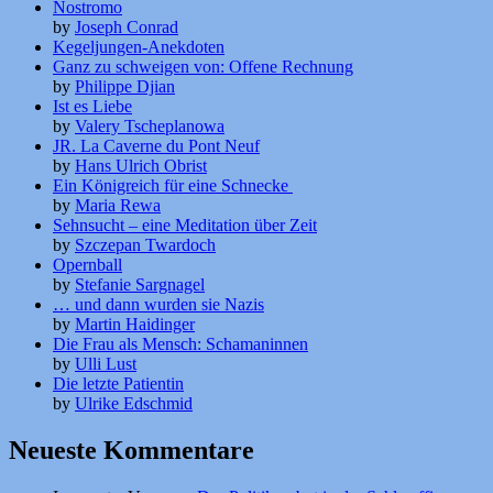
Nostromo
by
Joseph Conrad
Kegeljungen-Anekdoten
Ganz zu schweigen von: Offene Rechnung
by
Philippe Djian
Ist es Liebe
by
Valery Tscheplanowa
JR. La Caverne du Pont Neuf
by
Hans Ulrich Obrist
Ein Königreich für eine Schnecke
by
Maria Rewa
Sehnsucht – eine Meditation über Zeit
by
Szczepan Twardoch
Opernball
by
Stefanie Sargnagel
… und dann wurden sie Nazis
by
Martin Haidinger
Die Frau als Mensch: Schamaninnen
by
Ulli Lust
Die letzte Patientin
by
Ulrike Edschmid
Neueste Kommentare