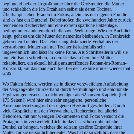
beginnend bei der Urgroßmutter über die Großmutter, die Mutter
und schließlich die Ich-Erzählerin selbst als deren Tochter.
Überhaupt stehen Frauen im Fokus, allein aus der eigenen Familie
sind es fast ein Dutzend. Dabei stoßen die zweihundert Jahre zurück
reichenden Recherchen auf eine extrem spärliche Faktenlage,
bedingt unter anderem durch die zwei Weltkriege. Wie der Buchtitel
zeigt, geht es um die Mutter der namenlos bleibenden, in Frankreich
geborenen Tochter. Das lebenslang distanzierte Verhältnis der
verstorbenen Mutter zu ihrer Tochter ist jedenfalls sehr
ungewöhnlich und lässt ihr keine Ruhe. Als Schriftstellerin will sie
nun ein Buch schreiben, in dem sie das Leben ihrer Mutter
rekapituliert, ein aktuell häufig anzutreffendes Roman-im-Roman-
Konstrukt, auf das man auch hier bei der Lektüre immer wieder mal
stößt.
Wo Fakten fehlen, werden sie in dieser verzweifelten Aufarbeitung
der Vergangenheit kurzerhand durch Vermutungen und emotionale
Ergänzungen ersetzt. In nicht weniger als 62 kurzen Kapiteln (bei
173 Seiten!) wird hier eine sehr engagierte, persönliche
Auseinandersetzung mit der eigenen Herkunft geschildert. Durch
viele Gespräche mit den Verwandten, Recherchen bei allerlei
Behörden, mit nur wenigen Dokumenten und Fotos versucht die
Protagonistin verzweifelt, Licht in das fast schon unheimliche
Dunkel zu bringen, welches die seltsam gestörte Empathie ihrer
Mutter für sie persönlich bedeutet. Was hat dazu geführt, dass die