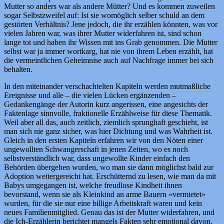
Mutter so anders war als andere Mütter? Und es kommen zuweilen
sogar Selbstzweifel auf: Ist sie womöglich selber schuld an dem
gestörten Verhältnis? Jene jedoch, die ihr erzählen könnten, was vor
vielen Jahren war, was ihrer Mutter widerfahren ist, sind schon
lange tot und haben ihr Wissen mit ins Grab genommen. Die Mutter
selbst war ja immer wortkarg, hat nie von ihrem Leben erzählt, hat
die vermeintlichen Geheimnise auch auf Nachfrage immer bei sich
behalten.
In den miteinander verschachtelten Kapiteln werden mutmaßliche
Ereignisse und alle – die vielen Lücken ergänzenden –
Gedankengänge der Autorin kurz angerissen, eine angesichts der
Faktenlage sinnvolle, fraktionelle Erzählweise für diese Thematik.
Weil aber all das, auch zeitlich, ziemlich sprunghaft geschieht, ist
man sich nie ganz sicher, was hier Dichtung und was Wahrheit ist.
Gleich in den ersten Kapiteln erfahren wir von den Nöten einer
ungewollten Schwangerschaft in jenen Zeiten, wo es noch
selbstverständlich war, dass ungewollte Kinder einfach den
Behörden übergeben wurden, wo man sie dann möglichst bald zur
Adoption weitergereicht hat. Erschütternd zu lesen, wie man da mit
Babys umgegangen ist, welche freudlose Kindheit ihnen
bevorstand, wenn sie als Kleinkind an arme Bauern «vermietet»
wurden, für die sie nur eine billige Arbeitskraft waren und kein
neues Familienmitglied. Genau das ist der Mutter widerfahren, und
die Ich-Erzählerin berichtet mangels Fakten sehr emotional davon.