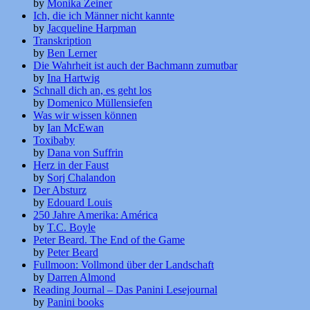
by
Monika Zeiner
Ich, die ich Männer nicht kannte
by
Jacqueline Harpman
Transkription
by
Ben Lerner
Die Wahrheit ist auch der Bachmann zumutbar
by
Ina Hartwig
Schnall dich an, es geht los
by
Domenico Müllensiefen
Was wir wissen können
by
Ian McEwan
Toxibaby
by
Dana von Suffrin
Herz in der Faust
by
Sorj Chalandon
Der Absturz
by
Edouard Louis
250 Jahre Amerika: América
by
T.C. Boyle
Peter Beard. The End of the Game
by
Peter Beard
Fullmoon: Vollmond über der Landschaft
by
Darren Almond
Reading Journal – Das Panini Lesejournal
by
Panini books