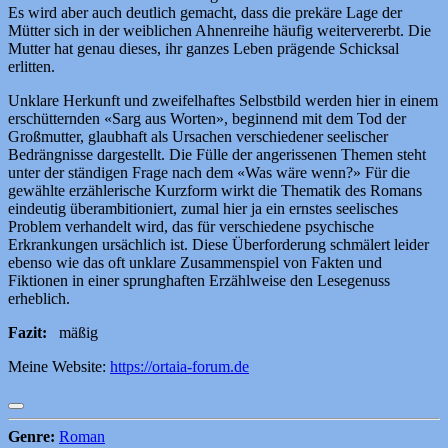
Es wird aber auch deutlich gemacht, dass die prekäre Lage der
Mütter sich in der weiblichen Ahnenreihe häufig weitervererbt. Die
Mutter hat genau dieses, ihr ganzes Leben prägende Schicksal
erlitten.
Unklare Herkunft und zweifelhaftes Selbstbild werden hier in einem
erschütternden «Sarg aus Worten», beginnend mit dem Tod der
Großmutter, glaubhaft als Ursachen verschiedener seelischer
Bedrängnisse dargestellt. Die Fülle der angerissenen Themen steht
unter der ständigen Frage nach dem «Was wäre wenn?» Für die
gewählte erzählerische Kurzform wirkt die Thematik des Romans
eindeutig überambitioniert, zumal hier ja ein ernstes seelisches
Problem verhandelt wird, das für verschiedene psychische
Erkrankungen ursächlich ist. Diese Überforderung schmälert leider
ebenso wie das oft unklare Zusammenspiel von Fakten und
Fiktionen in einer sprunghaften Erzählweise den Lesegenuss
erheblich.
Fazit:
mäßig
Meine Website:
https://ortaia-forum.de
Genre:
Roman