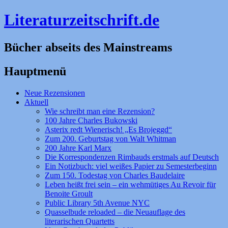
Literaturzeitschrift.de
Bücher abseits des Mainstreams
Hauptmenü
Zum
Neue Rezensionen
Inhalt
Aktuell
springen
Wie schreibt man eine Rezension?
100 Jahre Charles Bukowski
Asterix redt Wienerisch! „Es Brojeggd“
Zum 200. Geburtstag von Walt Whitman
200 Jahre Karl Marx
Die Korrespondenzen Rimbauds erstmals auf Deutsch
Ein Notizbuch: viel weißes Papier zu Semesterbeginn
Zum 150. Todestag von Charles Baudelaire
Leben heißt frei sein – ein wehmütiges Au Revoir für
Benoite Groult
Public Library 5th Avenue NYC
Quasselbude reloaded – die Neuauflage des
literarischen Quartetts