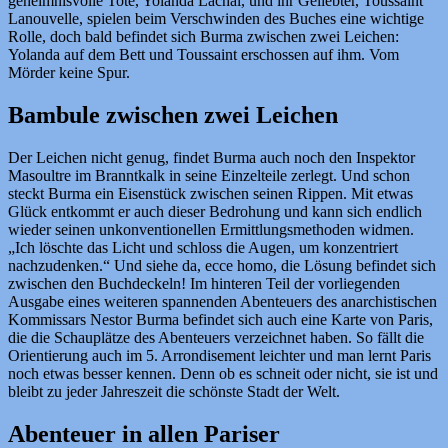
geheimnisvolle Tote, Yolanda Lachal, und ihr Geliebter, Toussaint
Lanouvelle, spielen beim Verschwinden des Buches eine wichtige
Rolle, doch bald befindet sich Burma zwischen zwei Leichen:
Yolanda auf dem Bett und Toussaint erschossen auf ihm. Vom
Mörder keine Spur.
Bambule zwischen zwei Leichen
Der Leichen nicht genug, findet Burma auch noch den Inspektor
Masoultre im Branntkalk in seine Einzelteile zerlegt. Und schon
steckt Burma ein Eisenstück zwischen seinen Rippen. Mit etwas
Glück entkommt er auch dieser Bedrohung und kann sich endlich
wieder seinen unkonventionellen Ermittlungsmethoden widmen.
„Ich löschte das Licht und schloss die Augen, um konzentriert
nachzudenken.“ Und siehe da, ecce homo, die Lösung befindet sich
zwischen den Buchdeckeln! Im hinteren Teil der vorliegenden
Ausgabe eines weiteren spannenden Abenteuers des anarchistischen
Kommissars Nestor Burma befindet sich auch eine Karte von Paris,
die die Schauplätze des Abenteuers verzeichnet haben. So fällt die
Orientierung auch im 5. Arrondisement leichter und man lernt Paris
noch etwas besser kennen. Denn ob es schneit oder nicht, sie ist und
bleibt zu jeder Jahreszeit die schönste Stadt der Welt.
Abenteuer in allen Pariser