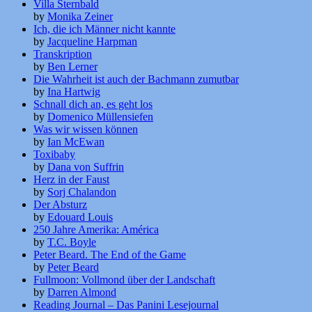
Villa Sternbald
by
Monika Zeiner
Ich, die ich Männer nicht kannte
by
Jacqueline Harpman
Transkription
by
Ben Lerner
Die Wahrheit ist auch der Bachmann zumutbar
by
Ina Hartwig
Schnall dich an, es geht los
by
Domenico Müllensiefen
Was wir wissen können
by
Ian McEwan
Toxibaby
by
Dana von Suffrin
Herz in der Faust
by
Sorj Chalandon
Der Absturz
by
Edouard Louis
250 Jahre Amerika: América
by
T.C. Boyle
Peter Beard. The End of the Game
by
Peter Beard
Fullmoon: Vollmond über der Landschaft
by
Darren Almond
Reading Journal – Das Panini Lesejournal