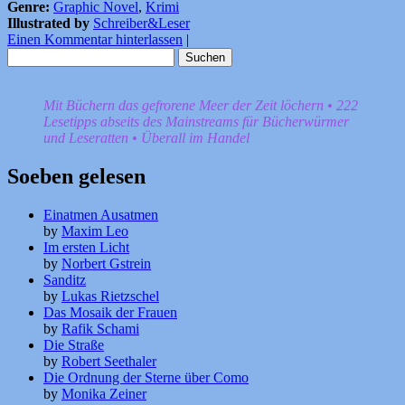
Genre:
Graphic Novel
,
Krimi
Illustrated by
Schreiber&Leser
Einen Kommentar hinterlassen
|
Suchen
nach:
Mit Büchern das gefrorene Meer der Zeit löchern • 222
Lesetipps abseits des Mainstreams für Bücherwürmer
und Leseratten • Überall im Handel
Soeben gelesen
Einatmen Ausatmen
by
Maxim Leo
Im ersten Licht
by
Norbert Gstrein
Sanditz
by
Lukas Rietzschel
Das Mosaik der Frauen
by
Rafik Schami
Die Straße
by
Robert Seethaler
Die Ordnung der Sterne über Como
by
Monika Zeiner