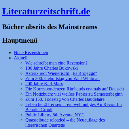
Literaturzeitschrift.de
Bücher abseits des Mainstreams
Hauptmenü
Zum
Neue Rezensionen
Inhalt
Aktuell
springen
Wie schreibt man eine Rezension?
100 Jahre Charles Bukowski
Asterix redt Wienerisch! „Es Brojeggd“
Zum 200. Geburtstag von Walt Whitman
200 Jahre Karl Marx
Die Korrespondenzen Rimbauds erstmals auf Deutsch
Ein Notizbuch: viel weißes Papier zu Semesterbeginn
Zum 150. Todestag von Charles Baudelaire
Leben heißt frei sein – ein wehmütiges Au Revoir für
Benoite Groult
Public Library 5th Avenue NYC
Quasselbude reloaded – die Neuauflage des
literarischen Quartetts