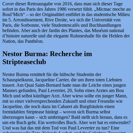
Cover dieser Retroausgabe von 2016, dass man sich dieser Tage
sofort in das Paris des Jahres 1986 versetzt fühlt. „Micmac moche au
Boul’Mich“ – so der Originaltitel entführt in das studentische Milieu
im 5. Arrondissement, Rive Droite, wo sich die Universität von
Paris, die Sorbonne, viele Studentencafés und Buchhandlungen
befinden. Aber auch der Jardin des Plantes, das Muséum national
d’histoire naturelle und die elegante Ruhmeshalle für die Helden der
Nation, das Panthéon.
Nestor Burma: Recherche im
Stripteaseclub
Nestor Burma ermittelt für die hübsche Studentin der
Schauspielkunst, Jacqueline Carrier, die um ihren toten Liebsten
trauert. Am Quai Saint-Bernard hatte man die Leiche eines jungen
Mannes gefunden, Paul Leverrier, 20, Sohn eines Arztes am Bou
Mich und selbst künftiger Arzt. Aber wieso sollte ein junger Mann,
mit so einer vielversprechenden Zukunft und einer Freundin wie
Jacqueline, die noch dazu im Cabaret als Burgfräulein einen
formidablen Striptease hinlegt – wovon sich Burma selbst
überzeugen kann – sich umbringen? Bald stellt sich heraus, dass es
um ein Buch geht. Ein wertvolles Buch. Aber wer hat es entwendet?
Und was hat das mit dem Tod von Paul Leverrier zu tun? Eine