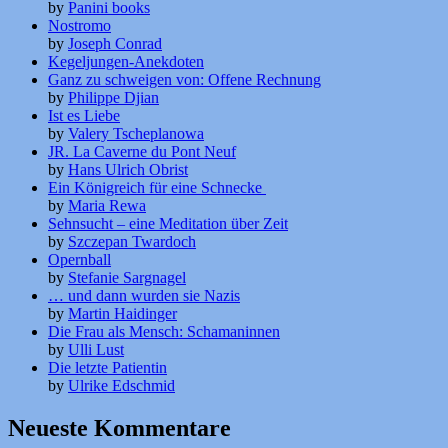
by
Panini books
Nostromo
by
Joseph Conrad
Kegeljungen-Anekdoten
Ganz zu schweigen von: Offene Rechnung
by
Philippe Djian
Ist es Liebe
by
Valery Tscheplanowa
JR. La Caverne du Pont Neuf
by
Hans Ulrich Obrist
Ein Königreich für eine Schnecke
by
Maria Rewa
Sehnsucht – eine Meditation über Zeit
by
Szczepan Twardoch
Opernball
by
Stefanie Sargnagel
… und dann wurden sie Nazis
by
Martin Haidinger
Die Frau als Mensch: Schamaninnen
by
Ulli Lust
Die letzte Patientin
by
Ulrike Edschmid
Neueste Kommentare