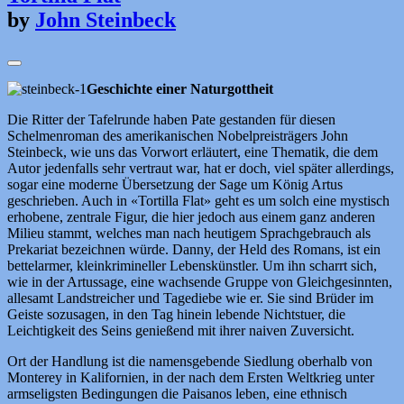
by
John Steinbeck
Geschichte einer Naturgottheit
Die Ritter der Tafelrunde haben Pate gestanden für diesen
Schelmenroman des amerikanischen Nobelpreisträgers John
Steinbeck, wie uns das Vorwort erläutert, eine Thematik, die dem
Autor jedenfalls sehr vertraut war, hat er doch, viel später allerdings,
sogar eine moderne Übersetzung der Sage um König Artus
geschrieben. Auch in «Tortilla Flat» geht es um solch eine mystisch
erhobene, zentrale Figur, die hier jedoch aus einem ganz anderen
Milieu stammt, welches man nach heutigem Sprachgebrauch als
Prekariat bezeichnen würde. Danny, der Held des Romans, ist ein
bettelarmer, kleinkrimineller Lebenskünstler. Um ihn scharrt sich,
wie in der Artussage, eine wachsende Gruppe von Gleichgesinnten,
allesamt Landstreicher und Tagediebe wie er. Sie sind Brüder im
Geiste sozusagen, in den Tag hinein lebende Nichtstuer, die
Leichtigkeit des Seins genießend mit ihrer naiven Zuversicht.
Ort der Handlung ist die namensgebende Siedlung oberhalb von
Monterey in Kalifornien, in der nach dem Ersten Weltkrieg unter
armseligsten Bedingungen die Paisanos leben, eine ethnisch