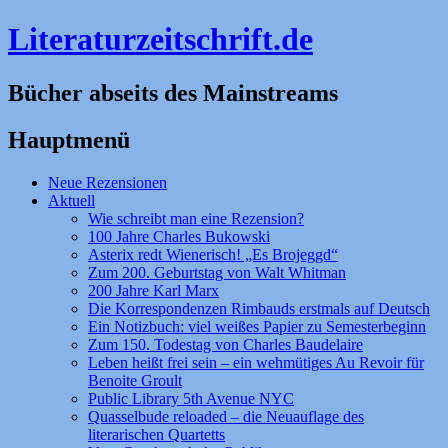
Literaturzeitschrift.de
Bücher abseits des Mainstreams
Hauptmenü
Zum
Neue Rezensionen
Inhalt
Aktuell
springen
Wie schreibt man eine Rezension?
100 Jahre Charles Bukowski
Asterix redt Wienerisch! „Es Brojeggd“
Zum 200. Geburtstag von Walt Whitman
200 Jahre Karl Marx
Die Korrespondenzen Rimbauds erstmals auf Deutsch
Ein Notizbuch: viel weißes Papier zu Semesterbeginn
Zum 150. Todestag von Charles Baudelaire
Leben heißt frei sein – ein wehmütiges Au Revoir für
Benoite Groult
Public Library 5th Avenue NYC
Quasselbude reloaded – die Neuauflage des
literarischen Quartetts