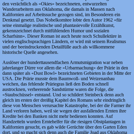
den verächtlich als «Okies» bezeichneten, entwurzelten
Wanderarbeitern aus Oklahoma, die damals in Massen nach
Kalifornien auf Arbeitssuche gezogen sind, im Besonderen ein
Denkmal gesetzt. Das Nobelkomitee lobte den Autor 1962 «für
seine einmalige realistische und phantasievolle Erzählkunst,
gekennzeichnet durch mitfühlenden Humor und sozialen
Scharfsinn». Dieser Roman ist auch heute noch Schullektüre in
vielen englischsprachigen Ländern, er wird mit seinem Realismus
und der beeindruckenden Detailfülle auch als willkommene
historische Quelle angesehen.
Auslöser der hunderttausendfachen Armutsmigration war neben
jahrelanger Dürre vor allem die «Urbarmachung» der Prärie in den
dann später als «Dust Bowl» bezeichneten Gebieten in der Mitte der
USA. Die Prärie musste dem Baumwoll- und Weizenanbau
weichen, das fehlende Präriegras ließ den Boden schnell
austrocknen, verheerende Sandstürme waren die Folge, die
«Staubschüssel» entstand. Und so schildert Steinbeck denn auch
gleich im ersten der dreißig Kapitel des Romans sehr eindringlich
diese von Menschen verursachte Katastrophe, bei der die Farmer ihr
Land verloren haben, weil sie wegen der ausfallenden Ernten ihre
Kredite bei den Banken nicht mehr bedienen konnten. Auf
Handzetteln wurden Erntehelfer für die riesigen Obstplantagen in
Kalifornien gesucht, es gab wilde Gerüchte über den Garten Eden
dort, und so macht sich denn auch die Familie Joad aus Oklahoma