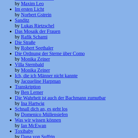
by
Maxim Leo
Im ersten Licht
by
Norbert Gstrein
Sanditz
by
Lukas Rietzschel
Das Mosaik der Frauen
by
Rafik Schami
Die Straße
by
Robert Seethaler
Die Ordnung der Sterne über Como
by
Monika Zeiner
Villa Sternbald
by
Monika Zeiner
Ich, die ich Männer nicht kannte
by
Jacqueline Harpman
Transkription
by
Ben Lerner
Die Wahrheit ist auch der Bachmann zumutbar
by
Ina Hartwig
Schnall dich an, es geht los
by
Domenico Müllensiefen
Was wir wissen können
by
Ian McEwan
Toxibaby
by
Dana von Suffrin