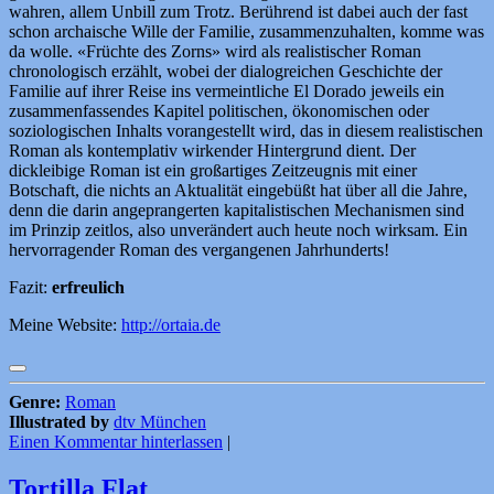
wahren, allem Unbill zum Trotz. Berührend ist dabei auch der fast
schon archaische Wille der Familie, zusammenzuhalten, komme was
da wolle. «Früchte des Zorns» wird als realistischer Roman
chronologisch erzählt, wobei der dialogreichen Geschichte der
Familie auf ihrer Reise ins vermeintliche El Dorado jeweils ein
zusammenfassendes Kapitel politischen, ökonomischen oder
soziologischen Inhalts vorangestellt wird, das in diesem realistischen
Roman als kontemplativ wirkender Hintergrund dient. Der
dickleibige Roman ist ein großartiges Zeitzeugnis mit einer
Botschaft, die nichts an Aktualität eingebüßt hat über all die Jahre,
denn die darin angeprangerten kapitalistischen Mechanismen sind
im Prinzip zeitlos, also unverändert auch heute noch wirksam. Ein
hervorragender Roman des vergangenen Jahrhunderts!
Fazit:
erfreulich
Meine Website:
http://ortaia.de
Genre:
Roman
Illustrated by
dtv München
Einen Kommentar hinterlassen
|
Tortilla Flat