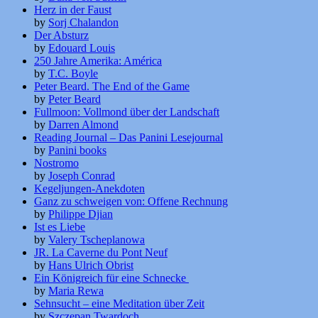
Herz in der Faust
by
Sorj Chalandon
Der Absturz
by
Edouard Louis
250 Jahre Amerika: América
by
T.C. Boyle
Peter Beard. The End of the Game
by
Peter Beard
Fullmoon: Vollmond über der Landschaft
by
Darren Almond
Reading Journal – Das Panini Lesejournal
by
Panini books
Nostromo
by
Joseph Conrad
Kegeljungen-Anekdoten
Ganz zu schweigen von: Offene Rechnung
by
Philippe Djian
Ist es Liebe
by
Valery Tscheplanowa
JR. La Caverne du Pont Neuf
by
Hans Ulrich Obrist
Ein Königreich für eine Schnecke
by
Maria Rewa
Sehnsucht – eine Meditation über Zeit
by
Szczepan Twardoch