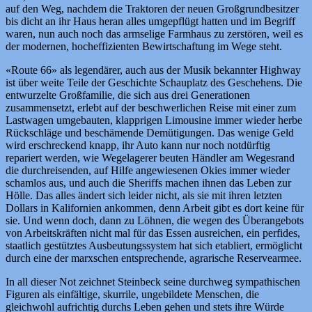
auf den Weg, nachdem die Traktoren der neuen Großgrundbesitzer
bis dicht an ihr Haus heran alles umgepflügt hatten und im Begriff
waren, nun auch noch das armselige Farmhaus zu zerstören, weil es
der modernen, hocheffizienten Bewirtschaftung im Wege steht.
«Route 66» als legendärer, auch aus der Musik bekannter Highway
ist über weite Teile der Geschichte Schauplatz des Geschehens. Die
entwurzelte Großfamilie, die sich aus drei Generationen
zusammensetzt, erlebt auf der beschwerlichen Reise mit einer zum
Lastwagen umgebauten, klapprigen Limousine immer wieder herbe
Rückschläge und beschämende Demütigungen. Das wenige Geld
wird erschreckend knapp, ihr Auto kann nur noch notdürftig
repariert werden, wie Wegelagerer beuten Händler am Wegesrand
die durchreisenden, auf Hilfe angewiesenen Okies immer wieder
schamlos aus, und auch die Sheriffs machen ihnen das Leben zur
Hölle. Das alles ändert sich leider nicht, als sie mit ihren letzten
Dollars in Kalifornien ankommen, denn Arbeit gibt es dort keine für
sie. Und wenn doch, dann zu Löhnen, die wegen des Überangebots
von Arbeitskräften nicht mal für das Essen ausreichen, ein perfides,
staatlich gestütztes Ausbeutungssystem hat sich etabliert, ermöglicht
durch eine der marxschen entsprechende, agrarische Reservearmee.
In all dieser Not zeichnet Steinbeck seine durchweg sympathischen
Figuren als einfältige, skurrile, ungebildete Menschen, die
gleichwohl aufrichtig durchs Leben gehen und stets ihre Würde