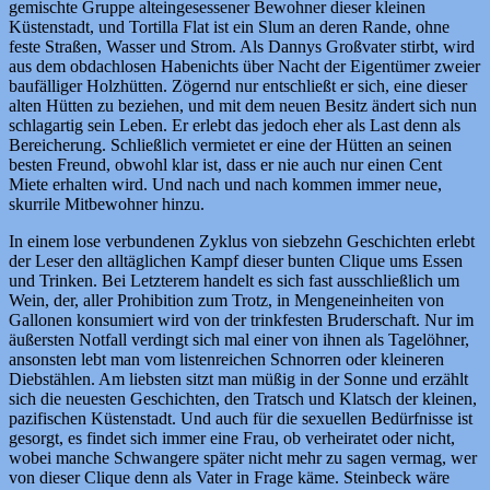
gemischte Gruppe alteingesessener Bewohner dieser kleinen
Küstenstadt, und Tortilla Flat ist ein Slum an deren Rande, ohne
feste Straßen, Wasser und Strom. Als Dannys Großvater stirbt, wird
aus dem obdachlosen Habenichts über Nacht der Eigentümer zweier
baufälliger Holzhütten. Zögernd nur entschließt er sich, eine dieser
alten Hütten zu beziehen, und mit dem neuen Besitz ändert sich nun
schlagartig sein Leben. Er erlebt das jedoch eher als Last denn als
Bereicherung. Schließlich vermietet er eine der Hütten an seinen
besten Freund, obwohl klar ist, dass er nie auch nur einen Cent
Miete erhalten wird. Und nach und nach kommen immer neue,
skurrile Mitbewohner hinzu.
In einem lose verbundenen Zyklus von siebzehn Geschichten erlebt
der Leser den alltäglichen Kampf dieser bunten Clique ums Essen
und Trinken. Bei Letzterem handelt es sich fast ausschließlich um
Wein, der, aller Prohibition zum Trotz, in Mengeneinheiten von
Gallonen konsumiert wird von der trinkfesten Bruderschaft. Nur im
äußersten Notfall verdingt sich mal einer von ihnen als Tagelöhner,
ansonsten lebt man vom listenreichen Schnorren oder kleineren
Diebstählen. Am liebsten sitzt man müßig in der Sonne und erzählt
sich die neuesten Geschichten, den Tratsch und Klatsch der kleinen,
pazifischen Küstenstadt. Und auch für die sexuellen Bedürfnisse ist
gesorgt, es findet sich immer eine Frau, ob verheiratet oder nicht,
wobei manche Schwangere später nicht mehr zu sagen vermag, wer
von dieser Clique denn als Vater in Frage käme. Steinbeck wäre