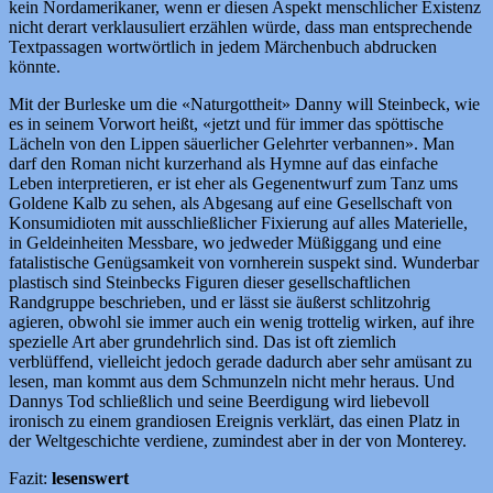
kein Nordamerikaner, wenn er diesen Aspekt menschlicher Existenz
nicht derart verklausuliert erzählen würde, dass man entsprechende
Textpassagen wortwörtlich in jedem Märchenbuch abdrucken
könnte.
Mit der Burleske um die «Naturgottheit» Danny will Steinbeck, wie
es in seinem Vorwort heißt, «jetzt und für immer das spöttische
Lächeln von den Lippen säuerlicher Gelehrter verbannen». Man
darf den Roman nicht kurzerhand als Hymne auf das einfache
Leben interpretieren, er ist eher als Gegenentwurf zum Tanz ums
Goldene Kalb zu sehen, als Abgesang auf eine Gesellschaft von
Konsumidioten mit ausschließlicher Fixierung auf alles Materielle,
in Geldeinheiten Messbare, wo jedweder Müßiggang und eine
fatalistische Genügsamkeit von vornherein suspekt sind. Wunderbar
plastisch sind Steinbecks Figuren dieser gesellschaftlichen
Randgruppe beschrieben, und er lässt sie äußerst schlitzohrig
agieren, obwohl sie immer auch ein wenig trottelig wirken, auf ihre
spezielle Art aber grundehrlich sind. Das ist oft ziemlich
verblüffend, vielleicht jedoch gerade dadurch aber sehr amüsant zu
lesen, man kommt aus dem Schmunzeln nicht mehr heraus. Und
Dannys Tod schließlich und seine Beerdigung wird liebevoll
ironisch zu einem grandiosen Ereignis verklärt, das einen Platz in
der Weltgeschichte verdiene, zumindest aber in der von Monterey.
Fazit:
lesenswert