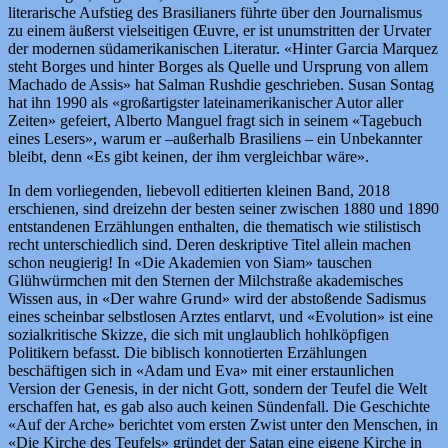
literarische Aufstieg des Brasilianers führte über den Journalismus
zu einem äußerst vielseitigen Œuvre, er ist unumstritten der Urvater
der modernen südamerikanischen Literatur. «Hinter Garcia Marquez
steht Borges und hinter Borges als Quelle und Ursprung von allem
Machado de Assis» hat Salman Rushdie geschrieben. Susan Sontag
hat ihn 1990 als «großartigster lateinamerikanischer Autor aller
Zeiten» gefeiert, Alberto Manguel fragt sich in seinem «Tagebuch
eines Lesers», warum er –außerhalb Brasiliens – ein Unbekannter
bleibt, denn «Es gibt keinen, der ihm vergleichbar wäre».
In dem vorliegenden, liebevoll editierten kleinen Band, 2018
erschienen, sind dreizehn der besten seiner zwischen 1880 und 1890
entstandenen Erzählungen enthalten, die thematisch wie stilistisch
recht unterschiedlich sind. Deren deskriptive Titel allein machen
schon neugierig! In «Die Akademien von Siam» tauschen
Glühwürmchen mit den Sternen der Milchstraße akademisches
Wissen aus, in «Der wahre Grund» wird der abstoßende Sadismus
eines scheinbar selbstlosen Arztes entlarvt, und «Evolution» ist eine
sozialkritische Skizze, die sich mit unglaublich hohlköpfigen
Politikern befasst. Die biblisch konnotierten Erzählungen
beschäftigen sich in «Adam und Eva» mit einer erstaunlichen
Version der Genesis, in der nicht Gott, sondern der Teufel die Welt
erschaffen hat, es gab also auch keinen Sündenfall. Die Geschichte
«Auf der Arche» berichtet vom ersten Zwist unter den Menschen, in
«Die Kirche des Teufels» gründet der Satan eine eigene Kirche in