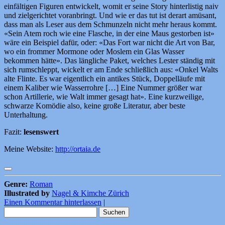
einfältigen Figuren entwickelt, womit er seine Story hinterlistig naiv
und zielgerichtet voranbringt. Und wie er das tut ist derart amüsant,
dass man als Leser aus dem Schmunzeln nicht mehr heraus kommt.
«Sein Atem roch wie eine Flasche, in der eine Maus gestorben ist»
wäre ein Beispiel dafür, oder: «Das Fort war nicht die Art von Bar,
wo ein frommer Mormone oder Moslem ein Glas Wasser
bekommen hätte». Das längliche Paket, welches Lester ständig mit
sich rumschleppt, wickelt er am Ende schließlich aus: «Onkel Walts
alte Flinte. Es war eigentlich ein antikes Stück, Doppelläufe mit
einem Kaliber wie Wasserrohre […] Eine Nummer größer war
schon Artillerie, wie Walt immer gesagt hat». Eine kurzweilige,
schwarze Komödie also, keine große Literatur, aber beste
Unterhaltung.
Fazit:
lesenswert
Meine Website:
http://ortaia.de
Genre:
Roman
Illustrated by
Nagel & Kimche Zürich
Einen Kommentar hinterlassen
|
Suchen
nach: