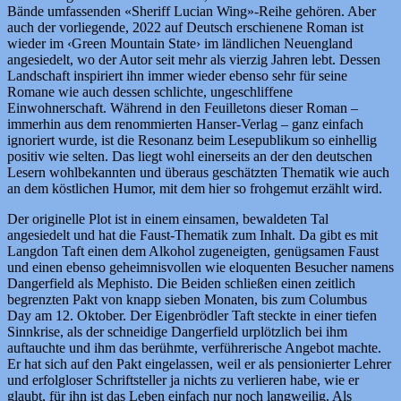
Bände umfassenden «Sheriff Lucian Wing»-Reihe gehören. Aber
auch der vorliegende, 2022 auf Deutsch erschienene Roman ist
wieder im ‹Green Mountain State› im ländlichen Neuengland
angesiedelt, wo der Autor seit mehr als vierzig Jahren lebt. Dessen
Landschaft inspiriert ihn immer wieder ebenso sehr für seine
Romane wie auch dessen schlichte, ungeschliffene
Einwohnerschaft. Während in den Feuilletons dieser Roman –
immerhin aus dem renommierten Hanser-Verlag – ganz einfach
ignoriert wurde, ist die Resonanz beim Lesepublikum so einhellig
positiv wie selten. Das liegt wohl einerseits an der den deutschen
Lesern wohlbekannten und überaus geschätzten Thematik wie auch
an dem köstlichen Humor, mit dem hier so frohgemut erzählt wird.
Der originelle Plot ist in einem einsamen, bewaldeten Tal
angesiedelt und hat die Faust-Thematik zum Inhalt. Da gibt es mit
Langdon Taft einen dem Alkohol zugeneigten, genügsamen Faust
und einen ebenso geheimnisvollen wie eloquenten Besucher namens
Dangerfield als Mephisto. Die Beiden schließen einen zeitlich
begrenzten Pakt von knapp sieben Monaten, bis zum Columbus
Day am 12. Oktober. Der Eigenbrödler Taft steckte in einer tiefen
Sinnkrise, als der schneidige Dangerfield urplötzlich bei ihm
auftauchte und ihm das berühmte, verführerische Angebot machte.
Er hat sich auf den Pakt eingelassen, weil er als pensionierter Lehrer
und erfolgloser Schriftsteller ja nichts zu verlieren habe, wie er
glaubt, für ihn ist das Leben einfach nur noch langweilig. Als