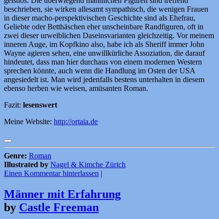
geistlos. Die überwiegend männlichen Figuren sind treffend
beschrieben, sie wirken allesamt sympathisch, die wenigen Frauen
in dieser macho-perspektivischen Geschichte sind als Ehefrau,
Geliebte oder Betthäschen eher unscheinbare Randfiguren, oft in
zwei dieser urweiblichen Daseinsvarianten gleichzeitig. Vor meinem
inneren Auge, im Kopfkino also, habe ich als Sheriff immer John
Wayne agieren sehen, eine unwillkürliche Assoziation, die darauf
hindeutet, dass man hier durchaus von einem modernen Western
sprechen könnte, auch wenn die Handlung im Osten der USA
angesiedelt ist. Man wird jedenfalls bestens unterhalten in diesem
ebenso herben wie weisen, amüsanten Roman.
Fazit:
lesenswert
Meine Website:
http://ortaia.de
Genre:
Roman
Illustrated by
Nagel & Kimche Zürich
Einen Kommentar hinterlassen
|
Männer mit Erfahrung
by
Castle Freeman