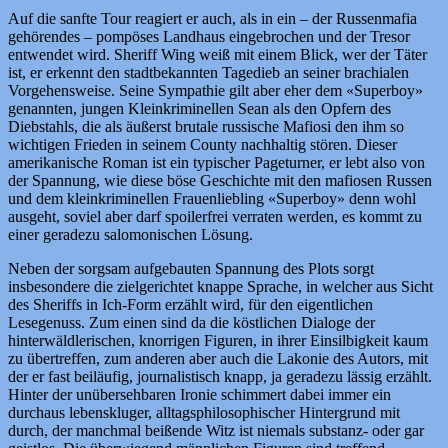
Auf die sanfte Tour reagiert er auch, als in ein – der Russenmafia
gehörendes – pompöses Landhaus eingebrochen und der Tresor
entwendet wird. Sheriff Wing weiß mit einem Blick, wer der Täter
ist, er erkennt den stadtbekannten Tagedieb an seiner brachialen
Vorgehensweise. Seine Sympathie gilt aber eher dem «Superboy»
genannten, jungen Kleinkriminellen Sean als den Opfern des
Diebstahls, die als äußerst brutale russische Mafiosi den ihm so
wichtigen Frieden in seinem County nachhaltig stören. Dieser
amerikanische Roman ist ein typischer Pageturner, er lebt also von
der Spannung, wie diese böse Geschichte mit den mafiosen Russen
und dem kleinkriminellen Frauenliebling «Superboy» denn wohl
ausgeht, soviel aber darf spoilerfrei verraten werden, es kommt zu
einer geradezu salomonischen Lösung.
Neben der sorgsam aufgebauten Spannung des Plots sorgt
insbesondere die zielgerichtet knappe Sprache, in welcher aus Sicht
des Sheriffs in Ich-Form erzählt wird, für den eigentlichen
Lesegenuss. Zum einen sind da die köstlichen Dialoge der
hinterwäldlerischen, knorrigen Figuren, in ihrer Einsilbigkeit kaum
zu übertreffen, zum anderen aber auch die Lakonie des Autors, mit
der er fast beiläufig, journalistisch knapp, ja geradezu lässig erzählt.
Hinter der unübersehbaren Ironie schimmert dabei immer ein
durchaus lebenskluger, alltagsphilosophischer Hintergrund mit
durch, der manchmal beißende Witz ist niemals substanz- oder gar