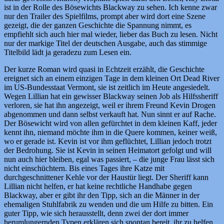
ist in der Rolle des Bösewichts Blackway zu sehen. Ich kenne zwar
nur den Trailer des Spielfilms, prompt aber wird dort eine Szene
gezeigt, die der ganzen Geschichte die Spannung nimmt, es
empfiehlt sich auch hier mal wieder, lieber das Buch zu lesen. Nicht
nur der markige Titel der deutschen Ausgabe, auch das stimmige
Titelbild lädt ja geradezu zum Lesen ein.
Der kurze Roman wird quasi in Echtzeit erzählt, die Geschichte
ereignet sich an einem einzigen Tage in dem kleinen Ort Dead River
im US-Bundesstaat Vermont, sie ist zeitlich im Heute angesiedelt.
Wegen Lillian hat ein gewisser Blackway seinen Job als Hilfssheriff
verloren, sie hat ihn angezeigt, weil er ihrem Freund Kevin Drogen
abgenommen und dann selbst verkauft hat. Nun sinnt er auf Rache.
Der Bösewicht wird von allen gefürchtet in dem kleinen Kaff, jeder
kennt ihn, niemand möchte ihm in die Quere kommen, keiner weiß,
wo er gerade ist. Kevin ist vor ihm geflüchtet, Lillian jedoch trotzt
der Bedrohung. Sie ist Kevin in seinen Heimatort gefolgt und will
nun auch hier bleiben, egal was passiert, – die junge Frau lässt sich
nicht einschüchtern. Bis eines Tages ihre Katze mit
durchgeschnittener Kehle vor der Haustür liegt. Der Sheriff kann
Lillian nicht helfen, er hat keine rechtliche Handhabe gegen
Blackway, aber er gibt ihr den Tipp, sich an die Männer in der
ehemaligen Stuhlfabrik zu wenden und die um Hilfe zu bitten. Ein
guter Tipp, wie sich herausstellt, denn zwei der dort immer
herumlungernden Typen erklären sich spontan bereit, ihr zu helfen,