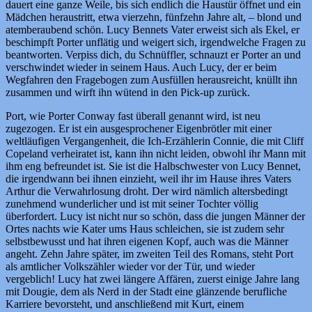
dauert eine ganze Weile, bis sich endlich die Haustür öffnet und ein
Mädchen heraustritt, etwa vierzehn, fünfzehn Jahre alt, – blond und
atemberaubend schön. Lucy Bennets Vater erweist sich als Ekel, er
beschimpft Porter unflätig und weigert sich, irgendwelche Fragen zu
beantworten. Verpiss dich, du Schnüffler, schnauzt er Porter an und
verschwindet wieder in seinem Haus. Auch Lucy, der er beim
Wegfahren den Fragebogen zum Ausfüllen herausreicht, knüllt ihn
zusammen und wirft ihn wütend in den Pick-up zurück.
Port, wie Porter Conway fast überall genannt wird, ist neu
zugezogen. Er ist ein ausgesprochener Eigenbrötler mit einer
weltläufigen Vergangenheit, die Ich-Erzählerin Connie, die mit Cliff
Copeland verheiratet ist, kann ihn nicht leiden, obwohl ihr Mann mit
ihm eng befreundet ist. Sie ist die Halbschwester von Lucy Bennet,
die irgendwann bei ihnen einzieht, weil ihr im Hause ihres Vaters
Arthur die Verwahrlosung droht. Der wird nämlich altersbedingt
zunehmend wunderlicher und ist mit seiner Tochter völlig
überfordert. Lucy ist nicht nur so schön, dass die jungen Männer der
Ortes nachts wie Kater ums Haus schleichen, sie ist zudem sehr
selbstbewusst und hat ihren eigenen Kopf, auch was die Männer
angeht. Zehn Jahre später, im zweiten Teil des Romans, steht Port
als amtlicher Volkszähler wieder vor der Tür, und wieder
vergeblich! Lucy hat zwei längere Affären, zuerst einige Jahre lang
mit Dougie, dem als Nerd in der Stadt eine glänzende berufliche
Karriere bevorsteht, und anschließend mit Kurt, einem