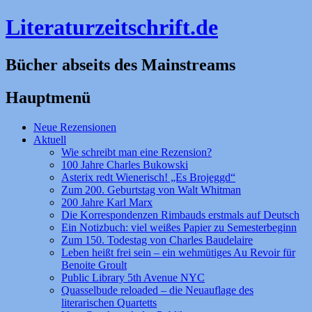
Literaturzeitschrift.de
Bücher abseits des Mainstreams
Hauptmenü
Zum
Neue Rezensionen
Inhalt
Aktuell
springen
Wie schreibt man eine Rezension?
100 Jahre Charles Bukowski
Asterix redt Wienerisch! „Es Brojeggd“
Zum 200. Geburtstag von Walt Whitman
200 Jahre Karl Marx
Die Korrespondenzen Rimbauds erstmals auf Deutsch
Ein Notizbuch: viel weißes Papier zu Semesterbeginn
Zum 150. Todestag von Charles Baudelaire
Leben heißt frei sein – ein wehmütiges Au Revoir für
Benoite Groult
Public Library 5th Avenue NYC
Quasselbude reloaded – die Neuauflage des
literarischen Quartetts