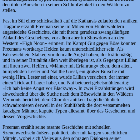
den üblen Burschen in seinem Schlupfwinkel in den Wäldern zu
stellen.
Fast im Stil einer schicksalhaft auf die Katharsis zulaufenden antiken
Tragödie erzählt Freeman seine im Milieu von Hinterwäldlern
angesiedelte Geschichte, die mit ihrem geradezu zwangsläufigen
Ablauf des Geschehens, vor allem aber im Showdown an den
Western «High Noon» erinnert. Im Kampf Gut gegen Böse könnten
Freemans wortkarge Helden kaum unterschiedlicher sein. Als
Bösewicht ein Stalker, vor dem alle Angst haben, der kräftemäßig
und in seiner Brutalität allen weit überlegen ist, als Gegenpart Lillian
mit ihren zwei Helfern, «Männer mit Erfahrung» eben, dem alten,
humpelnden Lester und Nat the Great, ein großer Bursche mit
wenig Hirn. Lester sei einer, wurde Lillian versichert, der immer
einen Trick auf Lager habe, und Nat beteuert gebetsmühlenartig:
«Ich hab keine Angst vor Blackway». In zwei Erzählsträngen wird
abwechselnd über die Suche nach dem Bösewicht in den Wäldern
Vermonts berichtet, dem Chor der antiken Tragödie ähnlich
schwadronieren derweil in der Stuhlfabrik die dort versammelten
kauzigen Männer, kaputte Typen allesamt, über das Geschehen und
dessen Vorgeschichte.
Freeman erzählt seine rasante Geschichte mit schnellen
Szenenwechseln äußerst pointiert, aber mit kargen sprachlichen
Mitteln, wobei sich Vieles aus den schrägen Dialogen seiner