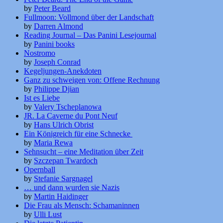
by
Peter Beard
Fullmoon: Vollmond über der Landschaft
by
Darren Almond
Reading Journal – Das Panini Lesejournal
by
Panini books
Nostromo
by
Joseph Conrad
Kegeljungen-Anekdoten
Ganz zu schweigen von: Offene Rechnung
by
Philippe Djian
Ist es Liebe
by
Valery Tscheplanowa
JR. La Caverne du Pont Neuf
by
Hans Ulrich Obrist
Ein Königreich für eine Schnecke
by
Maria Rewa
Sehnsucht – eine Meditation über Zeit
by
Szczepan Twardoch
Opernball
by
Stefanie Sargnagel
… und dann wurden sie Nazis
by
Martin Haidinger
Die Frau als Mensch: Schamaninnen
by
Ulli Lust