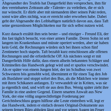
Abgesandter des Teufels hat Dangerfield ihm versprochen, ihm für
den vereinbarten Zeitraum alle «Talente» zu verleihen, die er sich
nur wünscht. Er dürfe aber mit niemandem über seinen Pakt reden,
sonst wäre alles nichtig, was er erreicht oder erworben habe. Dabei
geht der Abgesandte des Leibhaftigen natürlich davon aus, dass Taft
seine grenzenlosen Möglichkeiten nur für sich selbst nutzen wird.
Kurz danach erzählt ihm sein bester – und einziger – Freund Eli, der
ihn fast täglich besucht, von einer armen Familie. Deren Sohn ist seit
langem im Krankenhaus und müsste operiert werden, aber sie haben
kein Geld, die Rechnungen würden sich bei ihnen schon fünf
Zentimeter hoch stapeln. Taft bezahlt kurz entschlossen alle offenen
Rechnungen und die erforderliche OP. Als nächstes sorgt er mit
Dangerfields Hilfe dafür, dass einem allseits bekannten Schläger und
Kriminellen das Handwerk gelegt wird und er spurlos verschwindet.
Als er später von einem Jungen hört, der im Schulbus von zwei
Schwestern bös gemobbt wird, übernimmt er für einen Tag den Job
als Busfahrer und stoppt sofort den Bus, als die Mädchen wie immer
mit ihren Schikanen anfangen. Er verwandelt sie in Kröten, was sie
ja eigentlich sind, und wirft sie aus dem Bus. Wenig später zieht ihre
Familie in eine andere Gegend. Einem smarten Anwalt aus New
York, der eine völlig ungerechtfertigte Forderung per
Gerichtsbeschluss gegen hilflose alte Leute eintreiben will, legt er
das Handwerk, indem er einfach dessen Original-Dokumente aus
seinem fernen Büro abholen lässt und vor seinen Augen im Feuer