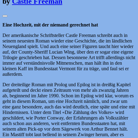
by
Castle Freeman
Eine Hochzeit, mit der niemand gerechnet hat
Der amerikanische Schriftsteller Castle Freeman schreibt auch in
seinem neuesten Roman wieder eine Geschichte, die im ländlichen
Neuengland spielt. Und auch eine seiner Figuren taucht hier wieder
auf, der County-Sheriff Lucian Wing, über den er sogar eine eigene
Trilogie geschrieben hat. Dessen besonnene Art trifft allerdings nicht
immer auf verständnisvolle Mitmenschen, man hält ihn in den
kleinen Kaff im Bundesstaat Vermont für zu träge, und faul sei er
außerdem.
Der dreiteilige Roman mit Prolog und Epilog ist in dreißig Kapitel
aufgeteilt und deckt einen Zeitraum von mehr als zwanzig Jahren
ab, beginnend im Jahre 1990. Schon im Epilog wird klar, worum es
geht in diesem Roman, um eine Hochzeit nämlich, und zwar um
eine ganz besondere, auch das wird deutlich, eine späte und eine mit
Hindernissen. Unter dem Titel «Die Zählung des Volkes» wird
geschildert, wie Porter Conway, der Erfahrungen als Volkszähler
auch schon aus anderen, weit entfernten Bundesstaaten hat, mit
seinem alten Pick-up vor dem Sägewerk von Arthur Bennet hält.
Ein Mastiff tobt laut bellend in seinem Zwinger herum, aber es