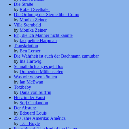
Die Straße
by
Robert Seethaler
Die Ordnung der Sterne über Como
by
Monika Zeiner
Villa Sternbald
by
Monika Zeiner
Ich, die ich Männer nicht kannte
by
Jacqueline Harpman
Transkription
by
Ben Lerner
Die Wahrheit ist auch der Bachmann zumutbar
by
Ina Hartwig
Schnall dich an, es geht los
by
Domenico Müllensiefen
Was wir wissen können
by
Ian McEwan
Toxibaby
by
Dana von Suffrin
Herz in der Faust
by
Sorj Chalandon
Der Absturz
by
Edouard Louis
250 Jahre Amerika: América
by
T.C. Boyle
Peter Beard. The End of the Game