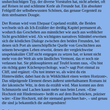
undurchsichtigen Typ, der diverse Vorstrafen hat, nicht arbeitet, oft
auf Reisen ist und schlimme Kerle als Freunde hat. Ein absoluter
Fehlgriff der selbstbewussten Schönen, das genaue Gegenteil zu
dem strebsamen Dougie.
Der Roman wird vom Ehepaar Copeland erzählt, die Beiden
wechseln sich als Ich-Erzähler der dreißig Kapitel permanent ab,
wodurch das Geschehen aus männlicher wie auch aus weiblicher
Sicht geschildert wird. Als wichtigstes narratives Stilmittel erweisen
sich die köstlichen Dialoge zwischen den beiden Freunden, bei
denen sich Port als unerschöpfliche Quelle von Geschichten aus
seinem bewegten Leben erweist, denen der vergleichweise
unspektakuläre Cliff nicht entgegen zu setzen hat, er kennt nicht
mehr von der Welt als sein ländliches Vermont, das er noch nie
verlassen hat. Sie philosophieren auf Teufel komm raus, «Du bist
ein richtig guter Küchenpsychologe, was?» sagt Port einmal zu
Cliff, und ergänzt: «Du tust immer so, als wärst du ein
Hinterwäldler, dabei hast du in Wirklichkeit einen weiten Horizont».
Das stilprägende Element dieses äußerst unterhaltsamen Romans ist
der lakonische Witz, in dem da erzählt wird. Man kommt aus dem
Schmunzeln und Lachen kaum mehr raus beim Lesen. «Eine
Hochzeit mit Hindernissen» heißt es auf dem Buchrücken, präziser
wäre: «Eine Hochzeit, mit der niemand gerechnet hat», – und genau
die sind ja bekanntlich die aufregendsten!