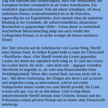
Zug von Starrsinn und Hartnäckigkeit, auch von Verkauztheit, der
Europäern leichter verständlich ist als vielen Amerikanern. Ein
sonderlich abgeschlossenes Volk mit einem schrulligen, oft etwas
maliziösen Humor, nonkonformistisch bis in die Knochen,
eigenwillig bis zur Eigenbrötelei, doch niemals ohne die natürliche
Bindung in der Gemeinde, die selbstverständliche, phrasenlose
Bereitschaft zu gegenseitiger Hilfe». Genau dieser so meisterhaft
beschriebene Menschenschlag prägt nun auch wieder den
vorliegenden Roman, er ist nichts weniger als dessen narratives
Elixier.
Der Titel verweist auf die Arbeitsweise von Lucian Wing, Sheriff
einer kleinen Stadt. Im dritten Kapitel heißt es unter der Überschrift
«Sheriffsein» dazu: «Der Sheriff vertritt das Gesetz gegenüber
Leuten, bei denen das eigentlich nicht nötig ist. Er setzt das Gesetz
bei Leuten durch, die nicht – oder nicht sehr – dagegen verstoßen.
Sheriffsein ist ungefähr so, als wäre man Rausschmeißer beim
Wohltätigkeitsball: Wenn alles normal läuft, hat man nicht viel zu
tun». Mit dieser Auffassung, den Dingen also ihren Lauf zu lassen
und möglichst wenig zu intervenieren, wird er seit vielen
Wahlperioden immer wieder neu zum Sheriff gewählt, die Leute
wissen sehr gut, was sie an ihm haben. Und so trägt dieser
unkonventionelle Sheriff niemals seine Uniform, benutzt statt des
Polizeiautos seinen privaten Pickup und ist immer ohne Dienstwaffe
unterwegs.