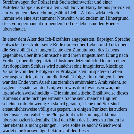
Streifenwagen der Polizei mit Suchscheinwerfer und einer
Pistolenattrappe aus dem alten Cadillac von Harry heraus provoziert,
ein Vergehen, das nicht ungesühnt bleibt. All das wirkt jedoch
immer wie eine Art stummer Notwehr, wird zudem im Hintergrund
stets vom permanent drohenden Tod des lebensmüden Frieder
überschattet.
In einer dem Alter des Ich-Erzählers angepassten, flapsigen Sprache
entwickelt der Autor seine Reflexionen über Leben und Tod, über
die Sensibilität der jungen Leute den Zumutungen des Lebens
gegenüber, über ihre Sinnsuche und ihren ungestümen Drang nach
Freiheit, über die geplatzten Illusionen letztendlich. Denn in einer
Art doppeltem Schluss wird zunächst eine imaginierte, kitschige
Variante von den Erfolgen der Protagonisten im späteren Leben
vorausgeschickt, der dann die Realität folgt: «Im richtigen Leben
war das Ende vom Auerhaus ziemlich ambivalent. Ambivalent, so
sagten sie später an der Uni, wenn was durchwachsen war, oder
irgendwie zweischneidig.» Die minimalistische Erzählweise dieses
Romans dürfte nicht jedermanns Sache sein, manche Figuren
scheinen mir ein wenig zu skurril geraten, Liebe und Sex sind
erstaunlicherweise völlig ausgespart, in einigen Punkten ist zudem
der ansonsten realistische Plot partout nicht stimmig, fiktional
überstrapaziert jedenfalls. Und den Sinn des Lebens zu finden ist
hier ebenfalls nicht gelungen, – wie sollte es auch? Gleichwohl
wartet eine kurzweilige Lektüre auf den Leser!