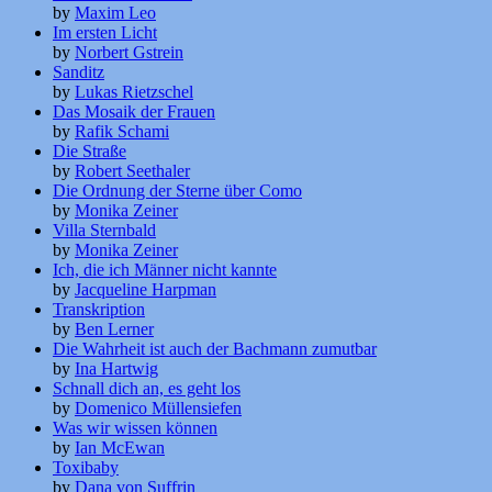
by
Maxim Leo
Im ersten Licht
by
Norbert Gstrein
Sanditz
by
Lukas Rietzschel
Das Mosaik der Frauen
by
Rafik Schami
Die Straße
by
Robert Seethaler
Die Ordnung der Sterne über Como
by
Monika Zeiner
Villa Sternbald
by
Monika Zeiner
Ich, die ich Männer nicht kannte
by
Jacqueline Harpman
Transkription
by
Ben Lerner
Die Wahrheit ist auch der Bachmann zumutbar
by
Ina Hartwig
Schnall dich an, es geht los
by
Domenico Müllensiefen
Was wir wissen können
by
Ian McEwan
Toxibaby
by
Dana von Suffrin