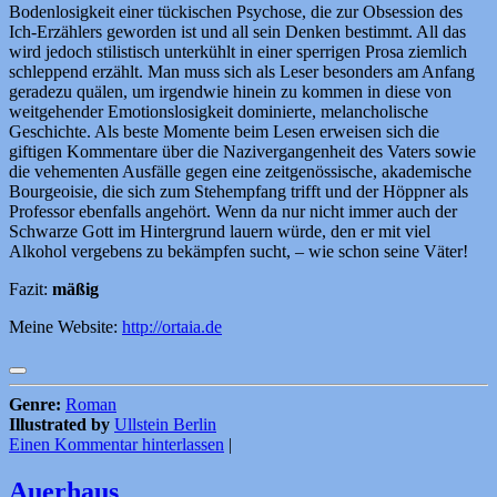
Bodenlosigkeit einer tückischen Psychose, die zur Obsession des
Ich-Erzählers geworden ist und all sein Denken bestimmt. All das
wird jedoch stilistisch unterkühlt in einer sperrigen Prosa ziemlich
schleppend erzählt. Man muss sich als Leser besonders am Anfang
geradezu quälen, um irgendwie hinein zu kommen in diese von
weitgehender Emotionslosigkeit dominierte, melancholische
Geschichte. Als beste Momente beim Lesen erweisen sich die
giftigen Kommentare über die Nazivergangenheit des Vaters sowie
die vehementen Ausfälle gegen eine zeitgenössische, akademische
Bourgeoisie, die sich zum Stehempfang trifft und der Höppner als
Professor ebenfalls angehört. Wenn da nur nicht immer auch der
Schwarze Gott im Hintergrund lauern würde, den er mit viel
Alkohol vergebens zu bekämpfen sucht, – wie schon seine Väter!
Fazit:
mäßig
Meine Website:
http://ortaia.de
Genre:
Roman
Illustrated by
Ullstein Berlin
Einen Kommentar hinterlassen
|
Auerhaus