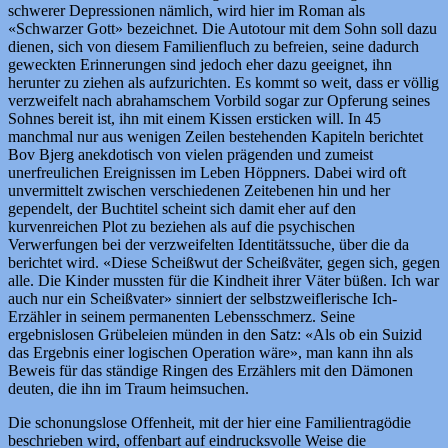
schwerer Depressionen nämlich, wird hier im Roman als
«Schwarzer Gott» bezeichnet. Die Autotour mit dem Sohn soll dazu
dienen, sich von diesem Familienfluch zu befreien, seine dadurch
geweckten Erinnerungen sind jedoch eher dazu geeignet, ihn
herunter zu ziehen als aufzurichten. Es kommt so weit, dass er völlig
verzweifelt nach abrahamschem Vorbild sogar zur Opferung seines
Sohnes bereit ist, ihn mit einem Kissen ersticken will. In 45
manchmal nur aus wenigen Zeilen bestehenden Kapiteln berichtet
Bov Bjerg anekdotisch von vielen prägenden und zumeist
unerfreulichen Ereignissen im Leben Höppners. Dabei wird oft
unvermittelt zwischen verschiedenen Zeitebenen hin und her
gependelt, der Buchtitel scheint sich damit eher auf den
kurvenreichen Plot zu beziehen als auf die psychischen
Verwerfungen bei der verzweifelten Identitätssuche, über die da
berichtet wird. «Diese Scheißwut der Scheißväter, gegen sich, gegen
alle. Die Kinder mussten für die Kindheit ihrer Väter büßen. Ich war
auch nur ein Scheißvater» sinniert der selbstzweiflerische Ich-
Erzähler in seinem permanenten Lebensschmerz. Seine
ergebnislosen Grübeleien münden in den Satz: «Als ob ein Suizid
das Ergebnis einer logischen Operation wäre», man kann ihn als
Beweis für das ständige Ringen des Erzählers mit den Dämonen
deuten, die ihn im Traum heimsuchen.
Die schonungslose Offenheit, mit der hier eine Familientragödie
beschrieben wird, offenbart auf eindrucksvolle Weise die