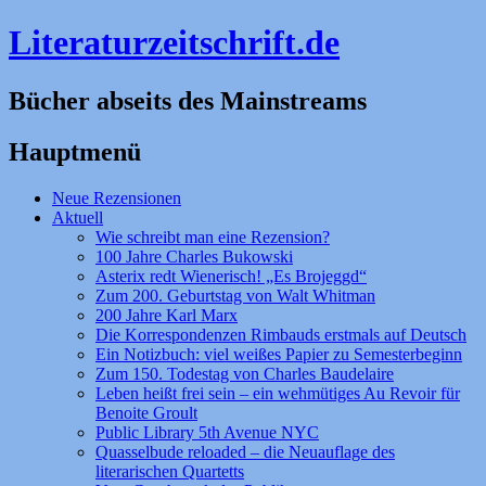
Literaturzeitschrift.de
Bücher abseits des Mainstreams
Hauptmenü
Zum
Neue Rezensionen
Inhalt
Aktuell
springen
Wie schreibt man eine Rezension?
100 Jahre Charles Bukowski
Asterix redt Wienerisch! „Es Brojeggd“
Zum 200. Geburtstag von Walt Whitman
200 Jahre Karl Marx
Die Korrespondenzen Rimbauds erstmals auf Deutsch
Ein Notizbuch: viel weißes Papier zu Semesterbeginn
Zum 150. Todestag von Charles Baudelaire
Leben heißt frei sein – ein wehmütiges Au Revoir für
Benoite Groult
Public Library 5th Avenue NYC
Quasselbude reloaded – die Neuauflage des
literarischen Quartetts