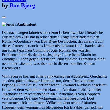
by
Bov Bjerg
Ambivalent
Das nach langen Jahren wieder zum Leben erweckte Literarische
Quartett des ZDF hat in seiner dritten Folge unter anderem den
Roman «Auerhaus» von Bov Bjerg besprochen, das zweite Buch
dieses Autors, der auch als Kabarettist bekannt ist. Es handelt sich
um einen typischen Coming-of-Age-Roman, der von den
Problemen handelt, denen sechs junge Leute beim Eintritt ins
«richtige» Leben gegenüberstehen. Nun ist diese Thematik ja nicht
neu in der Literatur, was also macht diesen aktuellen Roman
lesenswert?
Wir haben es hier mit einer tragikkomischen Adoleszenz-Geschichte
aus den späten achtziger Jahren zu tun, deren Titel von dem
Popsong «Our House» der britischen Ska-Band Madness abgeleitet
ist. Unter dem verballhornten Namen «Auerhaus» wird von vier
Jugendlichen im leerstehenden alten Bauernhaus von Höppners
verstorbenem Opa eine Wohngemeinschaft gegründet. Dort
versammelt sich ein illustres Völkchen, dem neben Abiturient
Höppner, dem vornamenlos bleibenden Ich-Erzähler, der sich mit