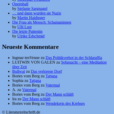
Opernball
by
Stefanie Sargnagel
… und dann wurden sie Nazis
by
Martin Haidinger
Die Frau als Mensch: Schamaninnen
by
Ulli Lust
Die letzte Patientin
by
Ulrike Edschmid
Neueste Kommentare
Ingmar tenVenne
zu
Das Politikverbot in der Schlaraffia
LUITWIN VON GALEN
zu
Sehnsucht – eine Meditation
über Zeit
Bullwai
zu
Das verlorene Dorf
Bories vom Berg
zu
Tatjana
Sophia
zu
Tatjana
Bories vom Berg
zu
Vatermal
A.
zu
Vatermal
Bories vom Berg
zu
Der Mann schläft
Ira
zu
Der Mann schläft
Bories vom Berg
zu
Wendekreis des Krebses
© Literaturzeitschrift.de