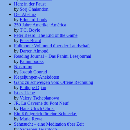
Herz in der Faust
by
Sorj Chalandon
Der Absturz
by
Edouard Louis
250 Jahre Amerika: América
by
T.C. Boyle
Peter Beard. The End of the Game
by
Peter Beard
Fullmoon: Vollmond über der Landschaft
by
Darren Almond
Reading Journal – Das Panini Lesejournal
by
Panini books
Nostromo
by
Joseph Conrad
Kegeljungen-Anekdoten
Ganz zu schweigen von: Offene Rechnung
by
Philippe Djian
Ist es Liebe
by
Valery Tscheplanowa
JR. La Caverne du Pont Neuf
by
Hans Ulrich Obrist
Ein Königreich für eine Schnecke
by
Maria Rewa
Sehnsucht – eine Meditation über Zeit
by
Szczepan Twardoch