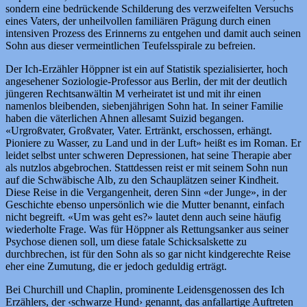
sondern eine bedrückende Schilderung des verzweifelten Versuchs
eines Vaters, der unheilvollen familiären Prägung durch einen
intensiven Prozess des Erinnerns zu entgehen und damit auch seinen
Sohn aus dieser vermeintlichen Teufelsspirale zu befreien.
Der Ich-Erzähler Höppner ist ein auf Statistik spezialisierter, hoch
angesehener Soziologie-Professor aus Berlin, der mit der deutlich
jüngeren Rechtsanwältin M verheiratet ist und mit ihr einen
namenlos bleibenden, siebenjährigen Sohn hat. In seiner Familie
haben die väterlichen Ahnen allesamt Suizid begangen.
«Urgroßvater, Großvater, Vater. Ertränkt, erschossen, erhängt.
Pioniere zu Wasser, zu Land und in der Luft» heißt es im Roman. Er
leidet selbst unter schweren Depressionen, hat seine Therapie aber
als nutzlos abgebrochen. Stattdessen reist er mit seinem Sohn nun
auf die Schwäbische Alb, zu den Schauplätzen seiner Kindheit.
Diese Reise in die Vergangenheit, deren Sinn «der Junge», in der
Geschichte ebenso unpersönlich wie die Mutter benannt, einfach
nicht begreift. «Um was geht es?» lautet denn auch seine häufig
wiederholte Frage. Was für Höppner als Rettungsanker aus seiner
Psychose dienen soll, um diese fatale Schicksalskette zu
durchbrechen, ist für den Sohn als so gar nicht kindgerechte Reise
eher eine Zumutung, die er jedoch geduldig erträgt.
Bei Churchill und Chaplin, prominente Leidensgenossen des Ich
Erzählers, der ‹schwarze Hund› genannt, das anfallartige Auftreten