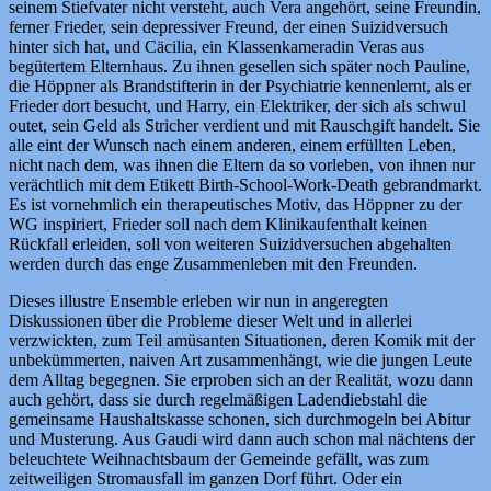
seinem Stiefvater nicht versteht, auch Vera angehört, seine Freundin,
ferner Frieder, sein depressiver Freund, der einen Suizidversuch
hinter sich hat, und Cäcilia, ein Klassenkameradin Veras aus
begütertem Elternhaus. Zu ihnen gesellen sich später noch Pauline,
die Höppner als Brandstifterin in der Psychiatrie kennenlernt, als er
Frieder dort besucht, und Harry, ein Elektriker, der sich als schwul
outet, sein Geld als Stricher verdient und mit Rauschgift handelt. Sie
alle eint der Wunsch nach einem anderen, einem erfüllten Leben,
nicht nach dem, was ihnen die Eltern da so vorleben, von ihnen nur
verächtlich mit dem Etikett Birth-School-Work-Death gebrandmarkt.
Es ist vornehmlich ein therapeutisches Motiv, das Höppner zu der
WG inspiriert, Frieder soll nach dem Klinikaufenthalt keinen
Rückfall erleiden, soll von weiteren Suizidversuchen abgehalten
werden durch das enge Zusammenleben mit den Freunden.
Dieses illustre Ensemble erleben wir nun in angeregten
Diskussionen über die Probleme dieser Welt und in allerlei
verzwickten, zum Teil amüsanten Situationen, deren Komik mit der
unbekümmerten, naiven Art zusammenhängt, wie die jungen Leute
dem Alltag begegnen. Sie erproben sich an der Realität, wozu dann
auch gehört, dass sie durch regelmäßigen Ladendiebstahl die
gemeinsame Haushaltskasse schonen, sich durchmogeln bei Abitur
und Musterung. Aus Gaudi wird dann auch schon mal nächtens der
beleuchtete Weihnachtsbaum der Gemeinde gefällt, was zum
zeitweiligen Stromausfall im ganzen Dorf führt. Oder ein