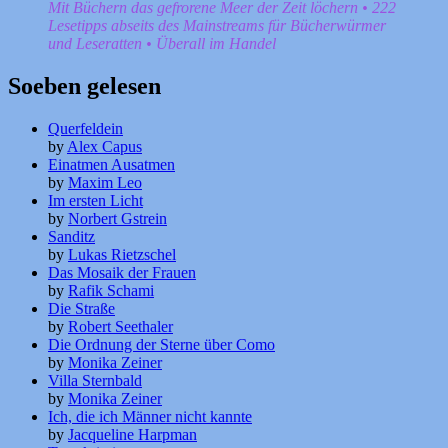
Mit Büchern das gefrorene Meer der Zeit löchern • 222
Lesetipps abseits des Mainstreams für Bücherwürmer
und Leseratten • Überall im Handel
Soeben gelesen
Querfeldein
by
Alex Capus
Einatmen Ausatmen
by
Maxim Leo
Im ersten Licht
by
Norbert Gstrein
Sanditz
by
Lukas Rietzschel
Das Mosaik der Frauen
by
Rafik Schami
Die Straße
by
Robert Seethaler
Die Ordnung der Sterne über Como
by
Monika Zeiner
Villa Sternbald
by
Monika Zeiner
Ich, die ich Männer nicht kannte
by
Jacqueline Harpman