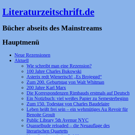
Literaturzeitschrift.de
Bücher abseits des Mainstreams
Hauptmenü
Zum
Neue Rezensionen
Inhalt
Aktuell
springen
Wie schreibt man eine Rezension?
100 Jahre Charles Bukowski
Asterix redt Wienerisch! „Es Brojeggd“
Zum 200. Geburtstag von Walt Whitman
200 Jahre Karl Marx
Die Korrespondenzen Rimbauds erstmals auf Deutsch
Ein Notizbuch: viel weißes Papier zu Semesterbeginn
Zum 150. Todestag von Charles Baudelaire
Leben heißt frei sein – ein wehmütiges Au Revoir für
Benoite Groult
Public Library 5th Avenue NYC
Quasselbude reloaded – die Neuauflage des
literarischen Quartetts