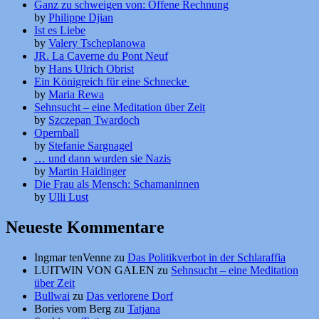
Ganz zu schweigen von: Offene Rechnung
by
Philippe Djian
Ist es Liebe
by
Valery Tscheplanowa
JR. La Caverne du Pont Neuf
by
Hans Ulrich Obrist
Ein Königreich für eine Schnecke
by
Maria Rewa
Sehnsucht – eine Meditation über Zeit
by
Szczepan Twardoch
Opernball
by
Stefanie Sargnagel
… und dann wurden sie Nazis
by
Martin Haidinger
Die Frau als Mensch: Schamaninnen
by
Ulli Lust
Neueste Kommentare
Ingmar tenVenne
zu
Das Politikverbot in der Schlaraffia
LUITWIN VON GALEN
zu
Sehnsucht – eine Meditation
über Zeit
Bullwai
zu
Das verlorene Dorf
Bories vom Berg
zu
Tatjana