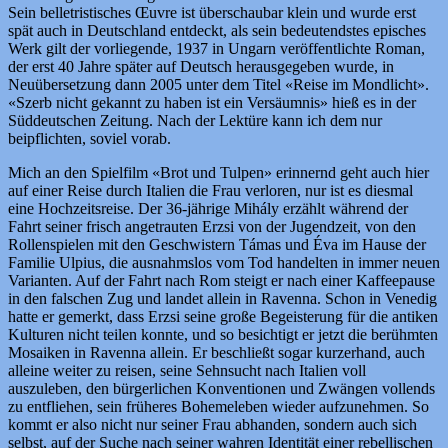
Sein belletristisches Œuvre ist überschaubar klein und wurde erst
spät auch in Deutschland entdeckt, als sein bedeutendstes episches
Werk gilt der vorliegende, 1937 in Ungarn veröffentlichte Roman,
der erst 40 Jahre später auf Deutsch herausgegeben wurde, in
Neuübersetzung dann 2005 unter dem Titel «Reise im Mondlicht».
«Szerb nicht gekannt zu haben ist ein Versäumnis» hieß es in der
Süddeutschen Zeitung. Nach der Lektüre kann ich dem nur
beipflichten, soviel vorab.
Mich an den Spielfilm «Brot und Tulpen» erinnernd geht auch hier
auf einer Reise durch Italien die Frau verloren, nur ist es diesmal
eine Hochzeitsreise. Der 36-jährige Mihály erzählt während der
Fahrt seiner frisch angetrauten Erzsi von der Jugendzeit, von den
Rollenspielen mit den Geschwistern Támas und Éva im Hause der
Familie Ulpius, die ausnahmslos vom Tod handelten in immer neuen
Varianten. Auf der Fahrt nach Rom steigt er nach einer Kaffeepause
in den falschen Zug und landet allein in Ravenna. Schon in Venedig
hatte er gemerkt, dass Erzsi seine große Begeisterung für die antiken
Kulturen nicht teilen konnte, und so besichtigt er jetzt die berühmten
Mosaiken in Ravenna allein. Er beschließt sogar kurzerhand, auch
alleine weiter zu reisen, seine Sehnsucht nach Italien voll
auszuleben, den bürgerlichen Konventionen und Zwängen vollends
zu entfliehen, sein früheres Bohemeleben wieder aufzunehmen. So
kommt er also nicht nur seiner Frau abhanden, sondern auch sich
selbst, auf der Suche nach seiner wahren Identität einer rebellischen