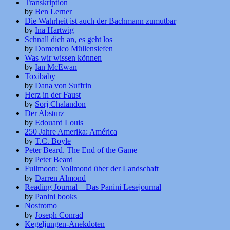
Transkription
by
Ben Lerner
Die Wahrheit ist auch der Bachmann zumutbar
by
Ina Hartwig
Schnall dich an, es geht los
by
Domenico Müllensiefen
Was wir wissen können
by
Ian McEwan
Toxibaby
by
Dana von Suffrin
Herz in der Faust
by
Sorj Chalandon
Der Absturz
by
Edouard Louis
250 Jahre Amerika: América
by
T.C. Boyle
Peter Beard. The End of the Game
by
Peter Beard
Fullmoon: Vollmond über der Landschaft
by
Darren Almond
Reading Journal – Das Panini Lesejournal
by
Panini books
Nostromo
by
Joseph Conrad
Kegeljungen-Anekdoten