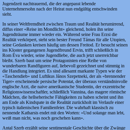
Jugendzeit nachtrauernd, die der angepasst lebende
Unternehmersohn nach der Heirat nun endgültig entschwinden
sieht.
In seiner Weltfremdheit zwischen Traum und Realität herumirrend,
diffus einer «Reise im Mondlicht» gleichend, holen ihn seine
Jugendträume immer wieder ein. Während seine Frau Erzsi die
Realität verkörpert, steht sein bester Freund Támas für alle Utopien,
seine Gedanken kreisen häufig um dessen Freitod. Er besucht seinen
ins Kloster gegangenen Jugendfreund Ervin, trifft schließlich in
Rom Éva wieder, seine Jugendliebe, die auch jetzt unerreichbar
bleibt. Szerb baut um seine Protagonisten eine Reihe von
wunderbaren Randfiguren auf, liebevoll gezeichnet und stimmig in
die Handlung integriert. Es sind allesamt markante Typen wie der
«Taschendieb» und Luftikus János Szepetneki, der als «brennender
Tiger» erscheinende persische Potentat, der überaus verständnisvolle
englische Arzt, die naive amerikanische Studentin, der exzentrische
Religionswissenschaftler, schließlich Vannina, das magere römische
Mädchen, die hellseherische Fähigkeiten zu haben scheint und ihn
am Ende als Kindspate in die Realität zurückholt im Verlaufe einer
typisch italienischen Familienfeier. Die wahrhaft klassisch zu
nennende Katharsis endet mit den Worten: «Und solange man lebt,
weiß man nicht, was noch geschehen kann».
Antal Szerb erzählt seine sentimentale Geschichte über die Zwänge