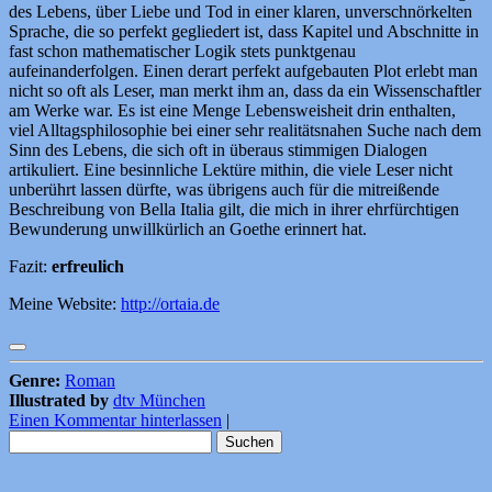
des Lebens, über Liebe und Tod in einer klaren, unverschnörkelten
Sprache, die so perfekt gegliedert ist, dass Kapitel und Abschnitte in
fast schon mathematischer Logik stets punktgenau
aufeinanderfolgen. Einen derart perfekt aufgebauten Plot erlebt man
nicht so oft als Leser, man merkt ihm an, dass da ein Wissenschaftler
am Werke war. Es ist eine Menge Lebensweisheit drin enthalten,
viel Alltagsphilosophie bei einer sehr realitätsnahen Suche nach dem
Sinn des Lebens, die sich oft in überaus stimmigen Dialogen
artikuliert. Eine besinnliche Lektüre mithin, die viele Leser nicht
unberührt lassen dürfte, was übrigens auch für die mitreißende
Beschreibung von Bella Italia gilt, die mich in ihrer ehrfürchtigen
Bewunderung unwillkürlich an Goethe erinnert hat.
Fazit:
erfreulich
Meine Website:
http://ortaia.de
Genre:
Roman
Illustrated by
dtv München
Einen Kommentar hinterlassen
|
Suchen
nach: