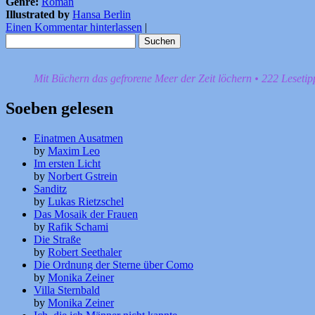
Genre:
Roman
Illustrated by
Hansa Berlin
Einen Kommentar hinterlassen
|
Suchen
nach:
Mit Büchern das gefrorene Meer der Zeit löchern • 222 Leseti
Soeben gelesen
Einatmen Ausatmen
by
Maxim Leo
Im ersten Licht
by
Norbert Gstrein
Sanditz
by
Lukas Rietzschel
Das Mosaik der Frauen
by
Rafik Schami
Die Straße
by
Robert Seethaler
Die Ordnung der Sterne über Como
by
Monika Zeiner
Villa Sternbald
by
Monika Zeiner