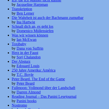
Ich, die ich Männer nicht kannte
by
Jacqueline Harpman
Transkription
by
Ben Lerner
Die Wahrheit ist auch der Bachmann zumutbar
by
Ina Hartwig
Schnall dich an, es geht los
by
Domenico Müllensiefen
Was wir wissen können
by
Ian McEwan
Toxibaby
by
Dana von Suffrin
Herz in der Faust
by
Sorj Chalandon
Der Absturz
by
Edouard Louis
250 Jahre Amerika: América
by
T.C. Boyle
Peter Beard. The End of the Game
by
Peter Beard
Fullmoon: Vollmond über der Landschaft
by
Darren Almond
Reading Journal – Das Panini Lesejournal
by
Panini books
Nostromo