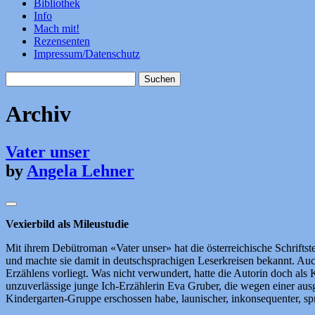
Bibliothek
Info
Mach mit!
Rezensenten
Impressum/Datenschutz
Suchen
nach:
Archiv
Vater unser
by
Angela Lehner
Vexierbild als Mileustudie
Mit ihrem Debütroman «Vater unser» hat die österreichische Schriftst
und machte sie damit in deutschsprachigen Leserkreisen bekannt. Auch 
Erzählens vorliegt. Was nicht verwundert, hatte die Autorin doch al
unzuverlässige junge Ich-Erzählerin Eva Gruber, die wegen einer ausge
Kindergarten-Gruppe erschossen habe, launischer, inkonsequenter, sp