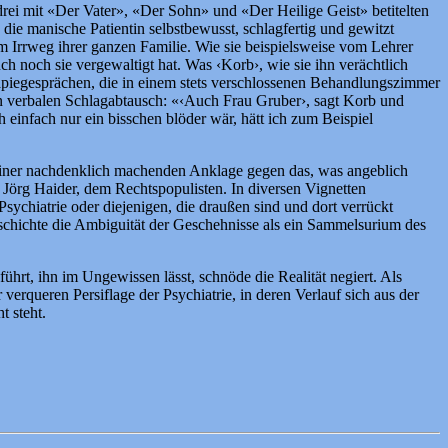
 drei mit «Der Vater», «Der Sohn» und «Der Heilige Geist» betitelten
 die manische Patientin selbstbewusst, schlagfertig und gewitzt
om Irrweg ihrer ganzen Familie. Wie sie beispielsweise vom Lehrer
h noch sie vergewaltigt hat. Was ‹Korb›, wie sie ihn verächtlich
erapiegesprächen, die in einem stets verschlossenen Behandlungszimmer
chen verbalen Schlagabtausch: «‹Auch Frau Gruber›, sagt Korb und
h einfach nur ein bisschen blöder wär, hätt ich zum Beispiel
zu einer nachdenklich machenden Anklage gegen das, was angeblich
Jörg Haider, dem Rechtspopulisten. In diversen Vignetten
 Psychiatrie oder diejenigen, die draußen sind und dort verrückt
 Geschichte die Ambiguität der Geschehnisse als ein Sammelsurium des
führt, ihn im Ungewissen lässt, schnöde die Realität negiert. Als
verqueren Persiflage der Psychiatrie, in deren Verlauf sich aus der
t steht.