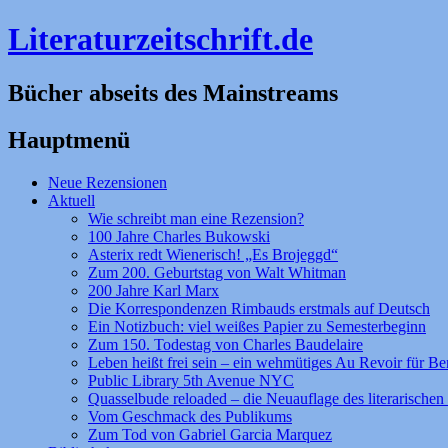
Literaturzeitschrift.de
Bücher abseits des Mainstreams
Hauptmenü
Zum
Neue Rezensionen
Inhalt
Aktuell
springen
Wie schreibt man eine Rezension?
100 Jahre Charles Bukowski
Asterix redt Wienerisch! „Es Brojeggd“
Zum 200. Geburtstag von Walt Whitman
200 Jahre Karl Marx
Die Korrespondenzen Rimbauds erstmals auf Deutsch
Ein Notizbuch: viel weißes Papier zu Semesterbeginn
Zum 150. Todestag von Charles Baudelaire
Leben heißt frei sein – ein wehmütiges Au Revoir für Be
Public Library 5th Avenue NYC
Quasselbude reloaded – die Neuauflage des literarischen 
Vom Geschmack des Publikums
Zum Tod von Gabriel Garcia Marquez