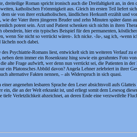
, dreiteilige Roman spricht ironisch auch die Dreifaltigkeit an, in den
eiten, katholischen Frömmigkeit aus. Gleich im ersten Teil liefert sich
, dem sie von ihrer erzkatholischen, ländlichen Herkunft erzählt und v
 wie der Vater ihren jüngeren Bruder und zehn Minuten später dann auc
iemlich potent sein. Arzt und Patient schenken sich nichts in ihren Th
rech obendrein, hier ein typisches Beispiel für den permanenten, köstli
n, wenn Sie nicht so verrückt wären›. Ich nicke. ‹Ja›, sag ich, ‹wenn ic
 lächeln noch dabei.
re des Psychiatrie-Romans liest, entwickelt sich im weiteren Verlauf 
r, neben dem immer ein Rosenkranz hing sowie ein gerahmtes Foto von 
die alte Frage aufwirft, wer denn nun verrückt sei, die Patienten in der
ch nur ein Platonsches Abbild davon? Angela Lehner zelebriert in ihrer
h alternative Fakten nennen, – als Widerspruch in sich quasi.
n einer angenehm lesbaren Sprache den Leser absichtsvoll aufs Glatteis 
in, die an der Welt erkrankt ist, und erliegt somit dem Lesesog dieser 
 tiefe Verletzlichkeit abzeichnet, an deren Ende eine verzweifelte Fluch