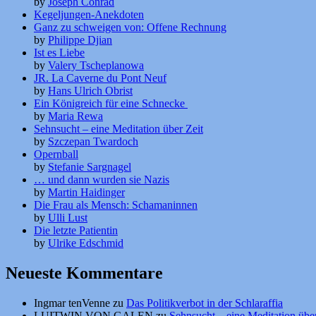
by
Joseph Conrad
Kegeljungen-Anekdoten
Ganz zu schweigen von: Offene Rechnung
by
Philippe Djian
Ist es Liebe
by
Valery Tscheplanowa
JR. La Caverne du Pont Neuf
by
Hans Ulrich Obrist
Ein Königreich für eine Schnecke
by
Maria Rewa
Sehnsucht – eine Meditation über Zeit
by
Szczepan Twardoch
Opernball
by
Stefanie Sargnagel
… und dann wurden sie Nazis
by
Martin Haidinger
Die Frau als Mensch: Schamaninnen
by
Ulli Lust
Die letzte Patientin
by
Ulrike Edschmid
Neueste Kommentare
Ingmar tenVenne
zu
Das Politikverbot in der Schlaraffia
LUITWIN VON GALEN
zu
Sehnsucht – eine Meditation über