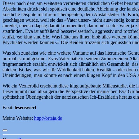
Dieser nach dem am weitesten verbreiteten christlichen Gebet benannte
Abschnitten drückt sich spöttisch eine deutliche Ablehnung der landesw
köstliche Dispute mit ihrem Therapeuten, dem Anstaltsleiter Dr. Korb
geschlagen wurde, weil sie das «Vater unser» nicht auswendig konnte,
anredet, ebenso flapsig damit kommentiert, dann müsse der Vater ja z
stattfinden. Eva ist auffallend besserwisserisch, aggressiv und rotzf
seufzt, ‹so klug sind Sie. Was hätte aus Ihnen bloß alles werden könne
Psychiater werden können›.» Die Beiden frozzeln sich genüsslich und
Was sich zunächst wie eine weitere Variante auf das literarische Gen
normal ist und gesund. Evas Vater hatte in seinem Zimmer einen Alta
fragmentarisch erzählt, entwickelt sich allmählich ein Gesamtbild, das 
spielen. Ist das, was wir für Wirklichkeit halten, Realität – oder do
Uneindeutigen, man könnte es nach einem klugen Kopf in den USA auc
Wie ein Vexierbild erscheint diese klug aufgebaute Milieustudie, die i
Leser nimmt man allzu gern die Perspektive der manischen Eva Gruber e
spöttischen Überlegenheit der narzisstischen Ich-Erzählerin heraus eine
Fazit:
lesenswert
Meine Website:
http://ortaia.de