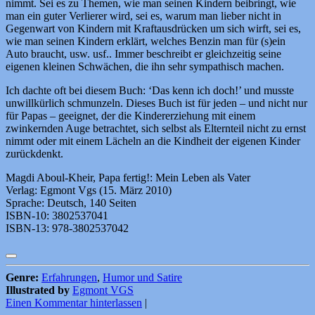
nimmt. Sei es zu Themen, wie man seinen Kindern beibringt, wie
man ein guter Verlierer wird, sei es, warum man lieber nicht in
Gegenwart von Kindern mit Kraftausdrücken um sich wirft, sei es,
wie man seinen Kindern erklärt, welches Benzin man für (s)ein
Auto braucht, usw. usf.. Immer beschreibt er gleichzeitig seine
eigenen kleinen Schwächen, die ihn sehr sympathisch machen.
Ich dachte oft bei diesem Buch: ‘Das kenn ich doch!’ und musste
unwillkürlich schmunzeln. Dieses Buch ist für jeden – und nicht nur
für Papas – geeignet, der die Kindererziehung mit einem
zwinkernden Auge betrachtet, sich selbst als Elternteil nicht zu ernst
nimmt oder mit einem Lächeln an die Kindheit der eigenen Kinder
zurückdenkt.
Magdi Aboul-Kheir, Papa fertig!: Mein Leben als Vater
Verlag: Egmont Vgs (15. März 2010)
Sprache: Deutsch, 140 Seiten
ISBN-10: 3802537041
ISBN-13: 978-3802537042
Genre:
Erfahrungen
,
Humor und Satire
Illustrated by
Egmont VGS
Einen Kommentar hinterlassen
|