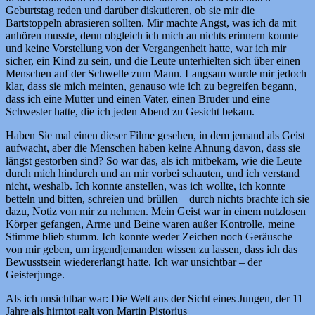
Geburtstag reden und darüber diskutieren, ob sie mir die
Bartstoppeln abrasieren sollten. Mir machte Angst, was ich da mit
anhören musste, denn obgleich ich mich an nichts erinnern konnte
und keine Vorstellung von der Vergangenheit hatte, war ich mir
sicher, ein Kind zu sein, und die Leute unterhielten sich über einen
Menschen auf der Schwelle zum Mann. Langsam wurde mir jedoch
klar, dass sie mich meinten, genauso wie ich zu begreifen begann,
dass ich eine Mutter und einen Vater, einen Bruder und eine
Schwester hatte, die ich jeden Abend zu Gesicht bekam.
Haben Sie mal einen dieser Filme gesehen, in dem jemand als Geist
aufwacht, aber die Menschen haben keine Ahnung davon, dass sie
längst gestorben sind? So war das, als ich mitbekam, wie die Leute
durch mich hindurch und an mir vorbei schauten, und ich verstand
nicht, weshalb. Ich konnte anstellen, was ich wollte, ich konnte
betteln und bitten, schreien und brüllen – durch nichts brachte ich sie
dazu, Notiz von mir zu nehmen. Mein Geist war in einem nutzlosen
Körper gefangen, Arme und Beine waren außer Kontrolle, meine
Stimme blieb stumm. Ich konnte weder Zeichen noch Geräusche
von mir geben, um irgendjemanden wissen zu lassen, dass ich das
Bewusstsein wiedererlangt hatte. Ich war unsichtbar – der
Geisterjunge.
Als ich unsichtbar war: Die Welt aus der Sicht eines Jungen, der 11
Jahre als hirntot galt von Martin Pistorius