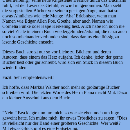
Untertreibung), seine neue Angestellte Beatrice durch das Buchland
führt, hat der Leser das Gefühl, er wird mitgenommen. Man sieht
die vorgestellten Bücher vor seinem geistigen Auge, man hat so
etwas Ähnliches wie jede Menge ‘Aha’ Erlebnisse, wenn man
Namen wie Edgar Allen Poe, Goethe, aber auch Namen wie
Cornelia Funke oder Hape Kerkeling liest. Auch habe ich noch nie
so viel Zitate in einem Buch wiedergefunden/erkannt, die dazu auch
noch so miteinander verbunden sind, dass daraus eine flüssig zu
lesende Geschichte entsteht.
Dieses Buch strotzt nur so vor Liebe zu Büchern und deren
Autoren, dass einem das Herz aufgeht. Ich denke, jeder, der gerne
Bücher liest oder gar schreibt, wird sich ein Stück in diesem Buch
wiederfinden.
Fazit: Sehr empfehlenswert!
Ich hoffe, dass Markus Walther noch mehr so großartige Bücher
schreiben wird. Die letzten Worte des Herrn Plana macht Mut. Dazu
ein kleiner Ausschnitt aus dem Buch:
– – –
“Nein.” Bea klagte nun um mich, so wie sie eben noch um Ingo
geweint hatte. Ich mühte mich, ihr etwas Tröstliches zu sagen: “Dies
ist vielleicht nur der Band einer größeren Geschichte. Wer weiß?
Mit etwas Glück gibt es eine Fortsetzung.”