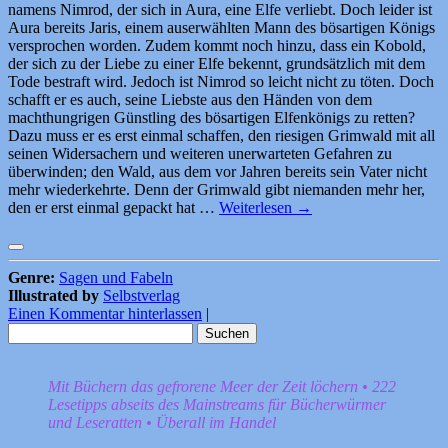
namens Nimrod, der sich in Aura, eine Elfe verliebt. Doch leider ist
Aura bereits Jaris, einem auserwählten Mann des bösartigen Königs
versprochen worden. Zudem kommt noch hinzu, dass ein Kobold,
der sich zu der Liebe zu einer Elfe bekennt, grundsätzlich mit dem
Tode bestraft wird. Jedoch ist Nimrod so leicht nicht zu töten. Doch
schafft er es auch, seine Liebste aus den Händen von dem
machthungrigen Günstling des bösartigen Elfenkönigs zu retten?
Dazu muss er es erst einmal schaffen, den riesigen Grimwald mit all
seinen Widersachern und weiteren unerwarteten Gefahren zu
überwinden; den Wald, aus dem vor Jahren bereits sein Vater nicht
mehr wiederkehrte. Denn der Grimwald gibt niemanden mehr her,
den er erst einmal gepackt hat …
Weiterlesen
→
Genre:
Sagen und Fabeln
Illustrated by
Selbstverlag
Einen Kommentar hinterlassen
|
Suchen
nach:
Mit Büchern das gefrorene Meer der Zeit löchern • 222
Lesetipps abseits des Mainstreams für Bücherwürmer
und Leseratten • Überall im Handel