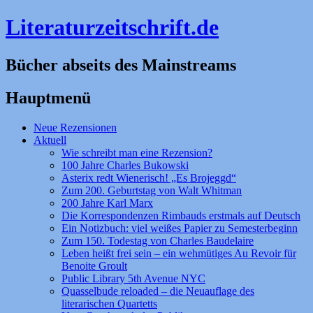
Literaturzeitschrift.de
Bücher abseits des Mainstreams
Hauptmenü
Zum
Neue Rezensionen
Inhalt
Aktuell
springen
Wie schreibt man eine Rezension?
100 Jahre Charles Bukowski
Asterix redt Wienerisch! „Es Brojeggd“
Zum 200. Geburtstag von Walt Whitman
200 Jahre Karl Marx
Die Korrespondenzen Rimbauds erstmals auf Deutsch
Ein Notizbuch: viel weißes Papier zu Semesterbeginn
Zum 150. Todestag von Charles Baudelaire
Leben heißt frei sein – ein wehmütiges Au Revoir für
Benoite Groult
Public Library 5th Avenue NYC
Quasselbude reloaded – die Neuauflage des
literarischen Quartetts