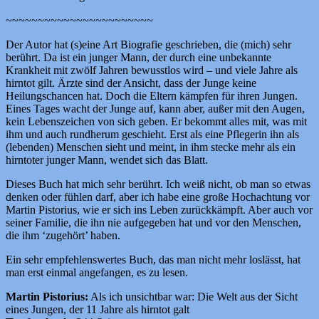
~~~~~~~~~~~~~~~~~~~~~~~
Der Autor hat (s)eine Art Biografie geschrieben, die (mich) sehr
berührt. Da ist ein junger Mann, der durch eine unbekannte
Krankheit mit zwölf Jahren bewusstlos wird – und viele Jahre als
hirntot gilt. Ärzte sind der Ansicht, dass der Junge keine
Heilungschancen hat. Doch die Eltern kämpfen für ihren Jungen.
Eines Tages wacht der Junge auf, kann aber, außer mit den Augen,
kein Lebenszeichen von sich geben. Er bekommt alles mit, was mit
ihm und auch rundherum geschieht. Erst als eine Pflegerin ihn als
(lebenden) Menschen sieht und meint, in ihm stecke mehr als ein
hirntoter junger Mann, wendet sich das Blatt.
Dieses Buch hat mich sehr berührt. Ich weiß nicht, ob man so etwas
denken oder fühlen darf, aber ich habe eine große Hochachtung vor
Martin Pistorius, wie er sich ins Leben zurückkämpft. Aber auch vor
seiner Familie, die ihn nie aufgegeben hat und vor den Menschen,
die ihm ‘zugehört’ haben.
Ein sehr empfehlenswertes Buch, das man nicht mehr loslässt, hat
man erst einmal angefangen, es zu lesen.
Martin Pistorius:
Als ich unsichtbar war: Die Welt aus der Sicht
eines Jungen, der 11 Jahre als hirntot galt