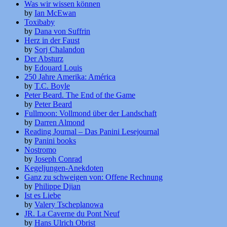
Was wir wissen können
by
Ian McEwan
Toxibaby
by
Dana von Suffrin
Herz in der Faust
by
Sorj Chalandon
Der Absturz
by
Edouard Louis
250 Jahre Amerika: América
by
T.C. Boyle
Peter Beard. The End of the Game
by
Peter Beard
Fullmoon: Vollmond über der Landschaft
by
Darren Almond
Reading Journal – Das Panini Lesejournal
by
Panini books
Nostromo
by
Joseph Conrad
Kegeljungen-Anekdoten
Ganz zu schweigen von: Offene Rechnung
by
Philippe Djian
Ist es Liebe
by
Valery Tscheplanowa
JR. La Caverne du Pont Neuf
by
Hans Ulrich Obrist