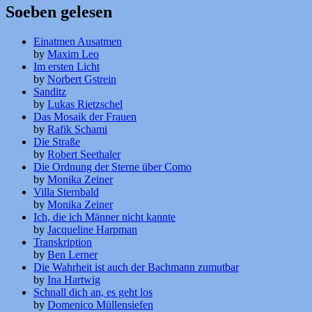
Soeben gelesen
Einatmen Ausatmen
by
Maxim Leo
Im ersten Licht
by
Norbert Gstrein
Sanditz
by
Lukas Rietzschel
Das Mosaik der Frauen
by
Rafik Schami
Die Straße
by
Robert Seethaler
Die Ordnung der Sterne über Como
by
Monika Zeiner
Villa Sternbald
by
Monika Zeiner
Ich, die ich Männer nicht kannte
by
Jacqueline Harpman
Transkription
by
Ben Lerner
Die Wahrheit ist auch der Bachmann zumutbar
by
Ina Hartwig
Schnall dich an, es geht los
by
Domenico Müllensiefen