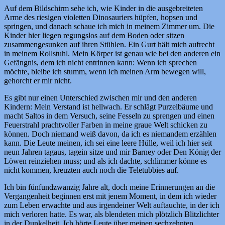
Auf dem Bildschirm sehe ich, wie Kinder in die ausgebreiteten
Arme des riesigen violetten Dinosauriers hüpfen, hopsen und
springen, und danach schaue ich mich in meinem Zimmer um. Die
Kinder hier liegen regungslos auf dem Boden oder sitzen
zusammengesunken auf ihren Stühlen. Ein Gurt hält mich aufrecht
in meinem Rollstuhl. Mein Körper ist genau wie bei den anderen ein
Gefängnis, dem ich nicht entrinnen kann: Wenn ich sprechen
möchte, bleibe ich stumm, wenn ich meinen Arm bewegen will,
gehorcht er mir nicht.
Es gibt nur einen Unterschied zwischen mir und den anderen
Kindern: Mein Verstand ist hellwach. Er schlägt Purzelbäume und
macht Saltos in dem Versuch, seine Fesseln zu sprengen und einen
Feuerstrahl prachtvoller Farben in meine graue Welt schicken zu
können. Doch niemand weiß davon, da ich es niemandem erzählen
kann. Die Leute meinen, ich sei eine leere Hülle, weil ich hier seit
neun Jahren tagaus, tagein sitze und mir Barney oder Den König der
Löwen reinziehen muss; und als ich dachte, schlimmer könne es
nicht kommen, kreuzten auch noch die Teletubbies auf.
Ich bin fünfundzwanzig Jahre alt, doch meine Erinnerungen an die
Vergangenheit beginnen erst mit jenem Moment, in dem ich wieder
zum Leben erwachte und aus irgendeiner Welt auftauchte, in der ich
mich verloren hatte. Es war, als blendeten mich plötzlich Blitzlichter
in der Dunkelheit. Ich hörte Leute über meinen sechzehnten