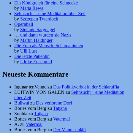
Ein Königreich für eine Schnecke
by
Maria Rewa
Sehnsucht – eine Meditation über Zeit
by
Szczepan Twardoch
Opernball
by
Stefanie Sargnagel
… und dann wurden sie Nazis
by
Martin Haidinger
Die Frau als Mensch: Schamaninnen
by
Ulli Lust
Die letzte Patientin
by
Ulrike Edschmid
Neueste Kommentare
Ingmar tenVenne
zu
Das Politikverbot in der Schlaraffia
LUITWIN VON GALEN
zu
Sehnsucht – eine Meditation
über Zeit
Bullwai
zu
Das verlorene Dorf
Bories vom Berg
zu
Tatjana
Sophia
zu
Tatjana
Bories vom Berg
zu
Vatermal
A.
zu
Vatermal
Bories vom Berg
zu
Der Mann schläft