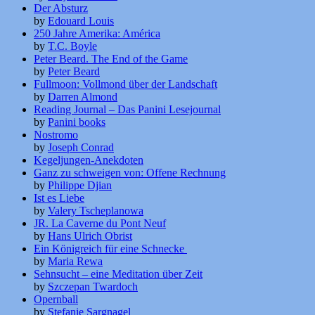
Der Absturz
by
Edouard Louis
250 Jahre Amerika: América
by
T.C. Boyle
Peter Beard. The End of the Game
by
Peter Beard
Fullmoon: Vollmond über der Landschaft
by
Darren Almond
Reading Journal – Das Panini Lesejournal
by
Panini books
Nostromo
by
Joseph Conrad
Kegeljungen-Anekdoten
Ganz zu schweigen von: Offene Rechnung
by
Philippe Djian
Ist es Liebe
by
Valery Tscheplanowa
JR. La Caverne du Pont Neuf
by
Hans Ulrich Obrist
Ein Königreich für eine Schnecke
by
Maria Rewa
Sehnsucht – eine Meditation über Zeit
by
Szczepan Twardoch
Opernball
by
Stefanie Sargnagel