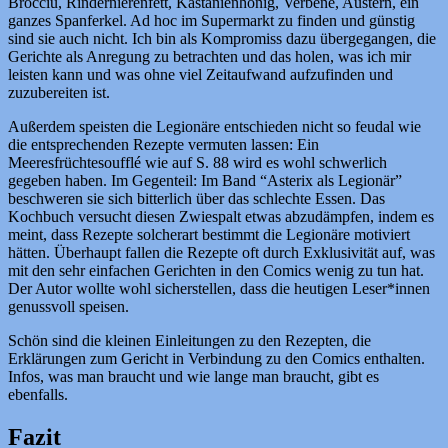
Brocciu, Rindernierenfett, Kastanienhonig, Verbene, Austern, ein
ganzes Spanferkel. Ad hoc im Supermarkt zu finden und günstig
sind sie auch nicht. Ich bin als Kompromiss dazu übergegangen, die
Gerichte als Anregung zu betrachten und das holen, was ich mir
leisten kann und was ohne viel Zeitaufwand aufzufinden und
zuzubereiten ist.
Außerdem speisten die Legionäre entschieden nicht so feudal wie
die entsprechenden Rezepte vermuten lassen: Ein
Meeresfrüchtesoufflé wie auf S. 88 wird es wohl schwerlich
gegeben haben. Im Gegenteil: Im Band “Asterix als Legionär”
beschweren sie sich bitterlich über das schlechte Essen. Das
Kochbuch versucht diesen Zwiespalt etwas abzudämpfen, indem es
meint, dass Rezepte solcherart bestimmt die Legionäre motiviert
hätten. Überhaupt fallen die Rezepte oft durch Exklusivität auf, was
mit den sehr einfachen Gerichten in den Comics wenig zu tun hat.
Der Autor wollte wohl sicherstellen, dass die heutigen Leser*innen
genussvoll speisen.
Schön sind die kleinen Einleitungen zu den Rezepten, die
Erklärungen zum Gericht in Verbindung zu den Comics enthalten.
Infos, was man braucht und wie lange man braucht, gibt es
ebenfalls.
Fazit