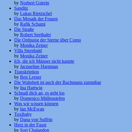
by
Norbert Gstrein
Sanditz
by
Lukas Rietzschel
Das Mosaik der Frauen
by
Rafik Schami
Die Straße
by
Robert Seethaler
Die Ordnung der Sterne über Como
by
Monika Zeiner
Villa Sternbald
by
Monika Zeiner
Ich, die ich Männer nicht kannte
by
Jacqueline Harpman
Transkription
by
Ben Lerner
Die Wahrheit ist auch der Bachmann zumutbar
by
Ina Hartwig
Schnall dich an, es geht los
by
Domenico Müllensiefen
Was wir wissen können
by
Ian McEwan
Toxibaby
by
Dana von Suffrin
Herz in der Faust
by
Sorj Chalandon