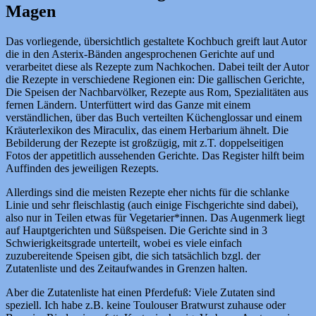
Magen
Das vorliegende, übersichtlich gestaltete Kochbuch greift laut Autor
die in den Asterix-Bänden angesprochenen Gerichte auf und
verarbeitet diese als Rezepte zum Nachkochen. Dabei teilt der Autor
die Rezepte in verschiedene Regionen ein: Die gallischen Gerichte,
Die Speisen der Nachbarvölker, Rezepte aus Rom, Spezialitäten aus
fernen Ländern. Unterfüttert wird das Ganze mit einem
verständlichen, über das Buch verteilten Küchenglossar und einem
Kräuterlexikon des Miraculix, das einem Herbarium ähnelt. Die
Bebilderung der Rezepte ist großzügig, mit z.T. doppelseitigen
Fotos der appetitlich aussehenden Gerichte. Das Register hilft beim
Auffinden des jeweiligen Rezepts.
Allerdings sind die meisten Rezepte eher nichts für die schlanke
Linie und sehr fleischlastig (auch einige Fischgerichte sind dabei),
also nur in Teilen etwas für Vegetarier*innen. Das Augenmerk liegt
auf Hauptgerichten und Süßspeisen. Die Gerichte sind in 3
Schwierigkeitsgrade unterteilt, wobei es viele einfach
zuzubereitende Speisen gibt, die sich tatsächlich bzgl. der
Zutatenliste und des Zeitaufwandes in Grenzen halten.
Aber die Zutatenliste hat einen Pferdefuß: Viele Zutaten sind
speziell. Ich habe z.B. keine Toulouser Bratwurst zuhause oder