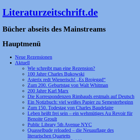
Literaturzeitschrift.de
Bücher abseits des Mainstreams
Hauptmenü
Zum
Neue Rezensionen
Inhalt
Aktuell
springen
Wie schreibt man eine Rezension?
100 Jahre Charles Bukowski
Asterix redt Wienerisch! „Es Brojeggd“
Zum 200. Geburtstag von Walt Whitman
200 Jahre Karl Marx
Die Korrespondenzen Rimbauds erstmals auf Deutsch
Ein Notizbuch: viel weißes Papier zu Semesterbeginn
Zum 150. Todestag von Charles Baudelaire
Leben heißt frei sein – ein wehmütiges Au Revoir für
Benoite Groult
Public Library 5th Avenue NYC
Quasselbude reloaded – die Neuauflage des
literarischen Quartetts