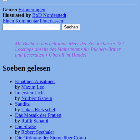
Genre:
Erinnerungen
Illustrated by
BoD Norderstedt
Einen Kommentar hinterlassen
|
Suchen
nach:
Mit Büchern das gefrorene Meer der Zeit löchern • 222
Lesetipps abseits des Mainstreams für Bücherwürmer
und Leseratten • Überall im Handel
Soeben gelesen
Einatmen Ausatmen
by
Maxim Leo
Im ersten Licht
by
Norbert Gstrein
Sanditz
by
Lukas Rietzschel
Das Mosaik der Frauen
by
Rafik Schami
Die Straße
by
Robert Seethaler
Die Ordnung der Sterne über Como