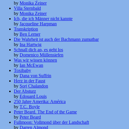
by
Monika Zeiner
Villa Sternbald
by
Monika Zeiner
Ich, die ich Männer nicht kannte
by
Jacqueline Harpman
Transkription
by
Ben Lerner
Die Wahrheit ist auch der Bachmann zumutbar
by
Ina Hartwig
Schnall dich an, es geht los
by
Domenico Müllensiefen
Was wir wissen können
by
Ian McEwan
Toxibaby
by
Dana von Suffrin
Herz in der Faust
by
Sorj Chalandon
Der Absturz
by
Edouard Louis
250 Jahre Amerika: América
by
T.C. Boyle
Peter Beard. The End of the Game
by
Peter Beard
Fullmoon: Vollmond über der Landschaft
by
Darren Almond