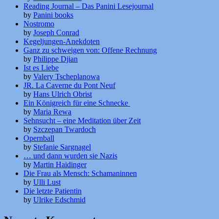
Reading Journal – Das Panini Lesejournal
by
Panini books
Nostromo
by
Joseph Conrad
Kegeljungen-Anekdoten
Ganz zu schweigen von: Offene Rechnung
by
Philippe Djian
Ist es Liebe
by
Valery Tscheplanowa
JR. La Caverne du Pont Neuf
by
Hans Ulrich Obrist
Ein Königreich für eine Schnecke
by
Maria Rewa
Sehnsucht – eine Meditation über Zeit
by
Szczepan Twardoch
Opernball
by
Stefanie Sargnagel
… und dann wurden sie Nazis
by
Martin Haidinger
Die Frau als Mensch: Schamaninnen
by
Ulli Lust
Die letzte Patientin
by
Ulrike Edschmid