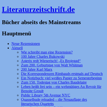
Literaturzeitschrift.de
Bücher abseits des Mainstreams
Hauptmenü
Zum
Neue Rezensionen
Inhalt
Aktuell
springen
Wie schreibt man eine Rezension?
100 Jahre Charles Bukowski
Asterix redt Wienerisch! „Es Brojeggd“
Zum 200. Geburtstag von Walt Whitman
200 Jahre Karl Marx
Die Korrespondenzen Rimbauds erstmals auf Deutsch
Ein Notizbuch: viel weißes Papier zu Semesterbeginn
Zum 150. Todestag von Charles Baudelaire
Leben heißt frei sein – ein wehmütiges Au Revoir für
Benoite Groult
Public Library 5th Avenue NYC
Quasselbude reloaded – die Neuauflage des
literarischen Quartetts