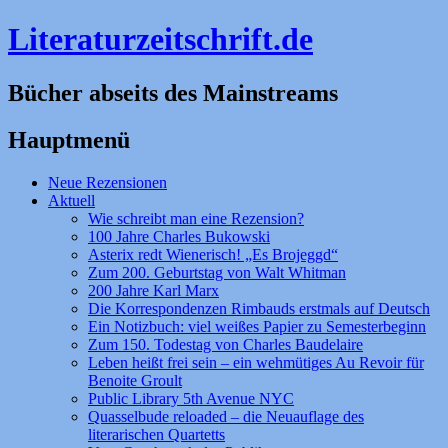
Literaturzeitschrift.de
Bücher abseits des Mainstreams
Hauptmenü
Zum
Neue Rezensionen
Inhalt
Aktuell
springen
Wie schreibt man eine Rezension?
100 Jahre Charles Bukowski
Asterix redt Wienerisch! „Es Brojeggd“
Zum 200. Geburtstag von Walt Whitman
200 Jahre Karl Marx
Die Korrespondenzen Rimbauds erstmals auf Deutsch
Ein Notizbuch: viel weißes Papier zu Semesterbeginn
Zum 150. Todestag von Charles Baudelaire
Leben heißt frei sein – ein wehmütiges Au Revoir für
Benoite Groult
Public Library 5th Avenue NYC
Quasselbude reloaded – die Neuauflage des
literarischen Quartetts