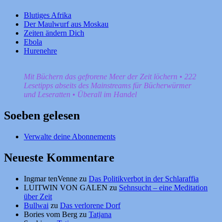
Blutiges Afrika
Der Maulwurf aus Moskau
Zeiten ändern Dich
Ebola
Hurenehre
Mit Büchern das gefrorene Meer der Zeit löchern • 222
Lesetipps abseits des Mainstreams für Bücherwürmer
und Leseratten • Überall im Handel
Soeben gelesen
Verwalte deine Abonnements
Neueste Kommentare
Ingmar tenVenne
zu
Das Politikverbot in der Schlaraffia
LUITWIN VON GALEN
zu
Sehnsucht – eine Meditation
über Zeit
Bullwai
zu
Das verlorene Dorf
Bories vom Berg
zu
Tatjana