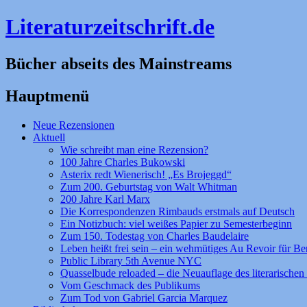
Literaturzeitschrift.de
Bücher abseits des Mainstreams
Hauptmenü
Zum
Neue Rezensionen
Inhalt
Aktuell
springen
Wie schreibt man eine Rezension?
100 Jahre Charles Bukowski
Asterix redt Wienerisch! „Es Brojeggd“
Zum 200. Geburtstag von Walt Whitman
200 Jahre Karl Marx
Die Korrespondenzen Rimbauds erstmals auf Deutsch
Ein Notizbuch: viel weißes Papier zu Semesterbeginn
Zum 150. Todestag von Charles Baudelaire
Leben heißt frei sein – ein wehmütiges Au Revoir für Be
Public Library 5th Avenue NYC
Quasselbude reloaded – die Neuauflage des literarischen 
Vom Geschmack des Publikums
Zum Tod von Gabriel Garcia Marquez