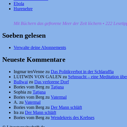
Ebola
Hurenehre
Mit Büchern das gefrorene Meer der Zeit löchern • 222 Leseti
Soeben gelesen
Verwalte deine Abonnements
Neueste Kommentare
Ingmar tenVenne
zu
Das Politikverbot in der Schlaraffia
LUITWIN VON GALEN
zu
Sehnsucht – eine Meditation über
Bullwai
zu
Das verlorene Dorf
Bories vom Berg
zu
Tatjana
Sophia
zu
Tatjana
Bories vom Berg
zu
Vatermal
A.
zu
Vatermal
Bories vom Berg
zu
Der Mann schläft
Ira
zu
Der Mann schläft
Bories vom Berg
zu
Wendekreis des Krebses