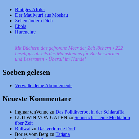
Blutiges Afrika
Der Maulwurf aus Moskau
Zeiten ändern Dich
Ebola
Hurenehre
Mit Büchern das gefrorene Meer der Zeit löchern • 222
Lesetipps abseits des Mainstreams für Bücherwürmer
und Leseratten • Überall im Handel
Soeben gelesen
Verwalte deine Abonnements
Neueste Kommentare
Ingmar tenVenne
zu
Das Politikverbot in der Schlaraffia
LUITWIN VON GALEN
zu
Sehnsucht – eine Meditation
über Zeit
Bullwai
zu
Das verlorene Dorf
Bories vom Berg
zu
Tatjana