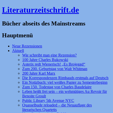
Literaturzeitschrift.de
Bücher abseits des Mainstreams
Hauptmenü
Zum
Neue Rezensionen
Inhalt
Aktuell
springen
Wie schreibt man eine Rezension?
100 Jahre Charles Bukowski
Asterix redt Wienerisch! „Es Brojeggd“
Zum 200. Geburtstag von Walt Whitman
200 Jahre Karl Marx
Die Korrespondenzen Rimbauds erstmals auf Deutsch
Ein Notizbuch: viel weißes Papier zu Semesterbeginn
Zum 150. Todestag von Charles Baudelaire
Leben heißt frei sein – ein wehmütiges Au Revoir für
Benoite Groult
Public Library 5th Avenue NYC
Quasselbude reloaded – die Neuauflage des
literarischen Quartetts