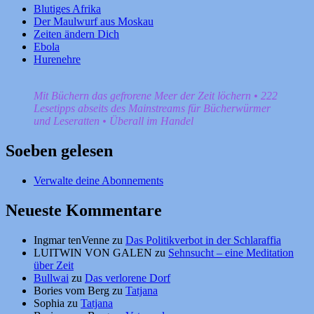
Blutiges Afrika
Der Maulwurf aus Moskau
Zeiten ändern Dich
Ebola
Hurenehre
Mit Büchern das gefrorene Meer der Zeit löchern • 222
Lesetipps abseits des Mainstreams für Bücherwürmer
und Leseratten • Überall im Handel
Soeben gelesen
Verwalte deine Abonnements
Neueste Kommentare
Ingmar tenVenne
zu
Das Politikverbot in der Schlaraffia
LUITWIN VON GALEN
zu
Sehnsucht – eine Meditation
über Zeit
Bullwai
zu
Das verlorene Dorf
Bories vom Berg
zu
Tatjana
Sophia
zu
Tatjana