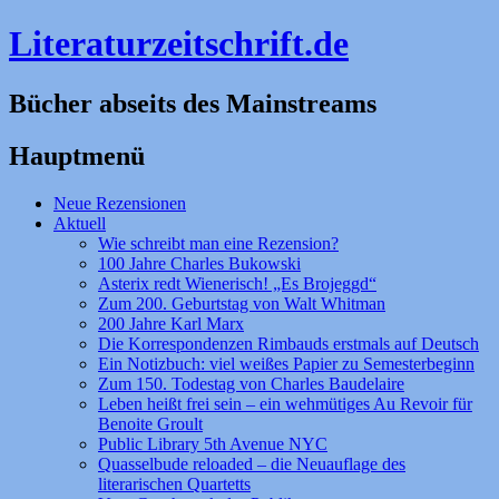
Literaturzeitschrift.de
Bücher abseits des Mainstreams
Hauptmenü
Zum
Neue Rezensionen
Inhalt
Aktuell
springen
Wie schreibt man eine Rezension?
100 Jahre Charles Bukowski
Asterix redt Wienerisch! „Es Brojeggd“
Zum 200. Geburtstag von Walt Whitman
200 Jahre Karl Marx
Die Korrespondenzen Rimbauds erstmals auf Deutsch
Ein Notizbuch: viel weißes Papier zu Semesterbeginn
Zum 150. Todestag von Charles Baudelaire
Leben heißt frei sein – ein wehmütiges Au Revoir für
Benoite Groult
Public Library 5th Avenue NYC
Quasselbude reloaded – die Neuauflage des
literarischen Quartetts