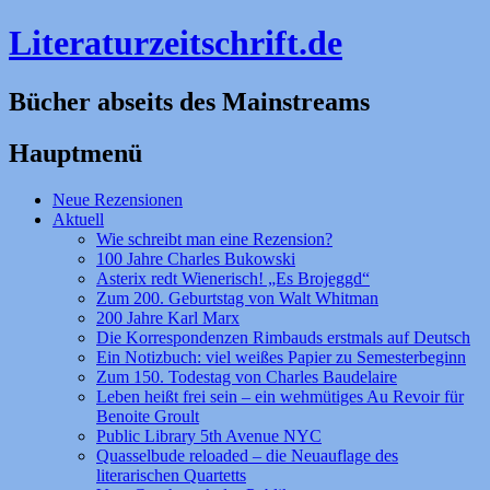
Literaturzeitschrift.de
Bücher abseits des Mainstreams
Hauptmenü
Zum
Neue Rezensionen
Inhalt
Aktuell
springen
Wie schreibt man eine Rezension?
100 Jahre Charles Bukowski
Asterix redt Wienerisch! „Es Brojeggd“
Zum 200. Geburtstag von Walt Whitman
200 Jahre Karl Marx
Die Korrespondenzen Rimbauds erstmals auf Deutsch
Ein Notizbuch: viel weißes Papier zu Semesterbeginn
Zum 150. Todestag von Charles Baudelaire
Leben heißt frei sein – ein wehmütiges Au Revoir für
Benoite Groult
Public Library 5th Avenue NYC
Quasselbude reloaded – die Neuauflage des
literarischen Quartetts