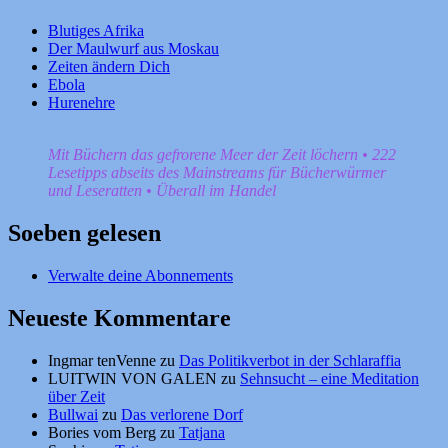
Blutiges Afrika
Der Maulwurf aus Moskau
Zeiten ändern Dich
Ebola
Hurenehre
Mit Büchern das gefrorene Meer der Zeit löchern • 222
Lesetipps abseits des Mainstreams für Bücherwürmer
und Leseratten • Überall im Handel
Soeben gelesen
Verwalte deine Abonnements
Neueste Kommentare
Ingmar tenVenne
zu
Das Politikverbot in der Schlaraffia
LUITWIN VON GALEN
zu
Sehnsucht – eine Meditation
über Zeit
Bullwai
zu
Das verlorene Dorf
Bories vom Berg
zu
Tatjana