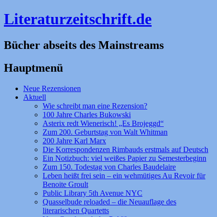
Literaturzeitschrift.de
Bücher abseits des Mainstreams
Hauptmenü
Zum
Neue Rezensionen
Inhalt
Aktuell
springen
Wie schreibt man eine Rezension?
100 Jahre Charles Bukowski
Asterix redt Wienerisch! „Es Brojeggd“
Zum 200. Geburtstag von Walt Whitman
200 Jahre Karl Marx
Die Korrespondenzen Rimbauds erstmals auf Deutsch
Ein Notizbuch: viel weißes Papier zu Semesterbeginn
Zum 150. Todestag von Charles Baudelaire
Leben heißt frei sein – ein wehmütiges Au Revoir für
Benoite Groult
Public Library 5th Avenue NYC
Quasselbude reloaded – die Neuauflage des
literarischen Quartetts