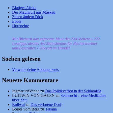
Blutiges Afrika
Der Maulwurf aus Moskau
Zeiten ändern Dich
Ebola
Hurenehre
Mit Büchern das gefrorene Meer der Zeit löchern • 222
Lesetipps abseits des Mainstreams für Bücherwürmer
und Leseratten • Überall im Handel
Soeben gelesen
Verwalte deine Abonnements
Neueste Kommentare
Ingmar tenVenne
zu
Das Politikverbot in der Schlaraffia
LUITWIN VON GALEN
zu
Sehnsucht – eine Meditation
über Zeit
Bullwai
zu
Das verlorene Dorf
Bories vom Berg
zu
Tatjana