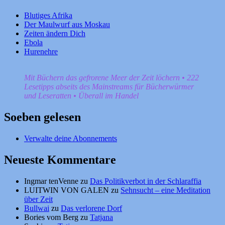
Blutiges Afrika
Der Maulwurf aus Moskau
Zeiten ändern Dich
Ebola
Hurenehre
Mit Büchern das gefrorene Meer der Zeit löchern • 222
Lesetipps abseits des Mainstreams für Bücherwürmer
und Leseratten • Überall im Handel
Soeben gelesen
Verwalte deine Abonnements
Neueste Kommentare
Ingmar tenVenne
zu
Das Politikverbot in der Schlaraffia
LUITWIN VON GALEN
zu
Sehnsucht – eine Meditation
über Zeit
Bullwai
zu
Das verlorene Dorf
Bories vom Berg
zu
Tatjana