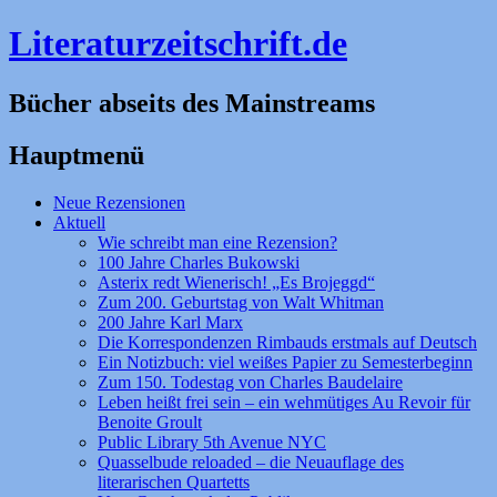
Literaturzeitschrift.de
Bücher abseits des Mainstreams
Hauptmenü
Zum
Neue Rezensionen
Inhalt
Aktuell
springen
Wie schreibt man eine Rezension?
100 Jahre Charles Bukowski
Asterix redt Wienerisch! „Es Brojeggd“
Zum 200. Geburtstag von Walt Whitman
200 Jahre Karl Marx
Die Korrespondenzen Rimbauds erstmals auf Deutsch
Ein Notizbuch: viel weißes Papier zu Semesterbeginn
Zum 150. Todestag von Charles Baudelaire
Leben heißt frei sein – ein wehmütiges Au Revoir für
Benoite Groult
Public Library 5th Avenue NYC
Quasselbude reloaded – die Neuauflage des
literarischen Quartetts