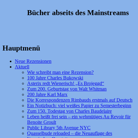
Bücher abseits des Mainstreams
Hauptmenü
Zum
Neue Rezensionen
Inhalt
Aktuell
springen
Wie schreibt man eine Rezension?
100 Jahre Charles Bukowski
Asterix redt Wienerisch! „Es Brojeggd“
Zum 200. Geburtstag von Walt Whitman
200 Jahre Karl Marx
Die Korrespondenzen Rimbauds erstmals auf Deutsch
Ein Notizbuch: viel weißes Papier zu Semesterbeginn
Zum 150. Todestag von Charles Baudelaire
Leben heißt frei sein – ein wehmütiges Au Revoir für
Benoite Groult
Public Library 5th Avenue NYC
Quasselbude reloaded – die Neuauflage des