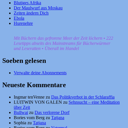
Blutiges Afrika
Der Maulwurf aus Moskau
Zeiten ändern Dich
Ebola
Hurenehre
Mit Büchern das gefrorene Meer der Zeit löchern • 222
Lesetipps abseits des Mainstreams für Bücherwürmer
und Leseratten • Überall im Handel
Soeben gelesen
Verwalte deine Abonnements
Neueste Kommentare
Ingmar tenVenne
zu
Das Politikverbot in der Schlaraffia
LUITWIN VON GALEN
zu
Sehnsucht – eine Meditation
über Zeit
Bullwai
zu
Das verlorene Dorf
Bories vom Berg
zu
Tatjana
Sophia
zu
Tatjana
Bories vom Berg
zu
Vatermal