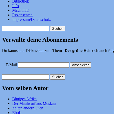
Bibliothek
Info
Mach mit!
Rezensenten
Impressum/Datenschutz
Suchen
nach:
Verwalte deine Abonnements
Du kannst der Diskussion zum Thema
Der grüne Heinrich
auch folg
E-Mail
Suchen
nach:
Vom selben Autor
Blutiges Afrika
Der Maulwurf aus Moskau
Zeiten ändern Dich
Ebola