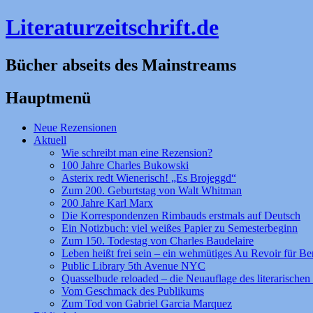
Literaturzeitschrift.de
Bücher abseits des Mainstreams
Hauptmenü
Zum
Neue Rezensionen
Inhalt
Aktuell
springen
Wie schreibt man eine Rezension?
100 Jahre Charles Bukowski
Asterix redt Wienerisch! „Es Brojeggd“
Zum 200. Geburtstag von Walt Whitman
200 Jahre Karl Marx
Die Korrespondenzen Rimbauds erstmals auf Deutsch
Ein Notizbuch: viel weißes Papier zu Semesterbeginn
Zum 150. Todestag von Charles Baudelaire
Leben heißt frei sein – ein wehmütiges Au Revoir für Be
Public Library 5th Avenue NYC
Quasselbude reloaded – die Neuauflage des literarischen 
Vom Geschmack des Publikums
Zum Tod von Gabriel Garcia Marquez