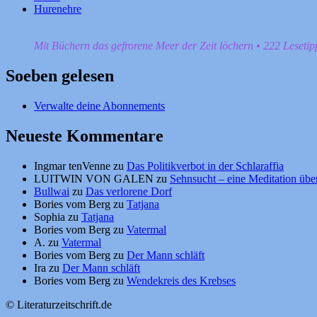
Hurenehre
Mit Büchern das gefrorene Meer der Zeit löchern • 222 Leseti
Soeben gelesen
Verwalte deine Abonnements
Neueste Kommentare
Ingmar tenVenne
zu
Das Politikverbot in der Schlaraffia
LUITWIN VON GALEN
zu
Sehnsucht – eine Meditation über
Bullwai
zu
Das verlorene Dorf
Bories vom Berg
zu
Tatjana
Sophia
zu
Tatjana
Bories vom Berg
zu
Vatermal
A.
zu
Vatermal
Bories vom Berg
zu
Der Mann schläft
Ira
zu
Der Mann schläft
Bories vom Berg
zu
Wendekreis des Krebses
© Literaturzeitschrift.de