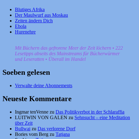
Blutiges Afrika
Der Maulwurf aus Moskau
Zeiten ändern Dich
Ebola
Hurenehre
Mit Büchern das gefrorene Meer der Zeit löchern • 222
Lesetipps abseits des Mainstreams für Bücherwürmer
und Leseratten • Überall im Handel
Soeben gelesen
Verwalte deine Abonnements
Neueste Kommentare
Ingmar tenVenne
zu
Das Politikverbot in der Schlaraffia
LUITWIN VON GALEN
zu
Sehnsucht – eine Meditation
über Zeit
Bullwai
zu
Das verlorene Dorf
Bories vom Berg
zu
Tatjana