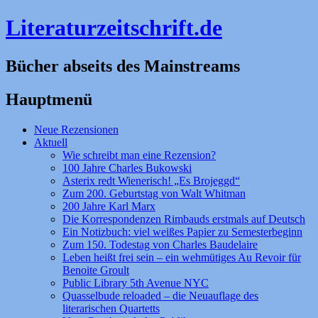
Literaturzeitschrift.de
Bücher abseits des Mainstreams
Hauptmenü
Zum
Neue Rezensionen
Inhalt
Aktuell
springen
Wie schreibt man eine Rezension?
100 Jahre Charles Bukowski
Asterix redt Wienerisch! „Es Brojeggd“
Zum 200. Geburtstag von Walt Whitman
200 Jahre Karl Marx
Die Korrespondenzen Rimbauds erstmals auf Deutsch
Ein Notizbuch: viel weißes Papier zu Semesterbeginn
Zum 150. Todestag von Charles Baudelaire
Leben heißt frei sein – ein wehmütiges Au Revoir für
Benoite Groult
Public Library 5th Avenue NYC
Quasselbude reloaded – die Neuauflage des
literarischen Quartetts