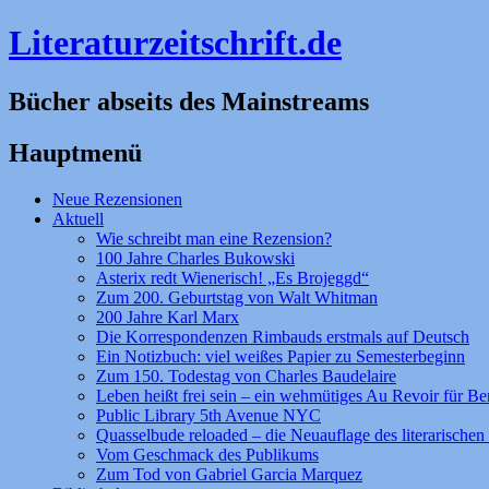
Literaturzeitschrift.de
Bücher abseits des Mainstreams
Hauptmenü
Zum
Neue Rezensionen
Inhalt
Aktuell
springen
Wie schreibt man eine Rezension?
100 Jahre Charles Bukowski
Asterix redt Wienerisch! „Es Brojeggd“
Zum 200. Geburtstag von Walt Whitman
200 Jahre Karl Marx
Die Korrespondenzen Rimbauds erstmals auf Deutsch
Ein Notizbuch: viel weißes Papier zu Semesterbeginn
Zum 150. Todestag von Charles Baudelaire
Leben heißt frei sein – ein wehmütiges Au Revoir für Be
Public Library 5th Avenue NYC
Quasselbude reloaded – die Neuauflage des literarischen 
Vom Geschmack des Publikums
Zum Tod von Gabriel Garcia Marquez