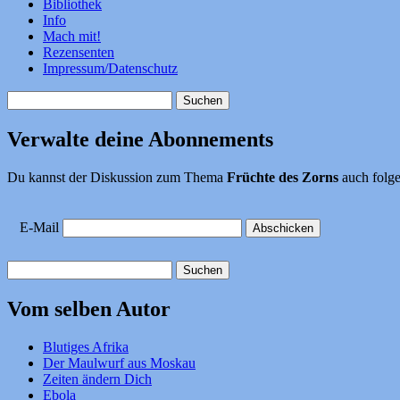
Bibliothek
Info
Mach mit!
Rezensenten
Impressum/Datenschutz
Suchen
nach:
Verwalte deine Abonnements
Du kannst der Diskussion zum Thema
Früchte des Zorns
auch folge
E-Mail
Suchen
nach:
Vom selben Autor
Blutiges Afrika
Der Maulwurf aus Moskau
Zeiten ändern Dich
Ebola