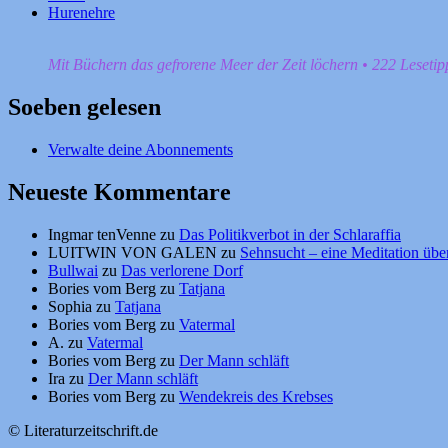
Hurenehre
Mit Büchern das gefrorene Meer der Zeit löchern • 222 Leseti
Soeben gelesen
Verwalte deine Abonnements
Neueste Kommentare
Ingmar tenVenne
zu
Das Politikverbot in der Schlaraffia
LUITWIN VON GALEN
zu
Sehnsucht – eine Meditation über
Bullwai
zu
Das verlorene Dorf
Bories vom Berg
zu
Tatjana
Sophia
zu
Tatjana
Bories vom Berg
zu
Vatermal
A.
zu
Vatermal
Bories vom Berg
zu
Der Mann schläft
Ira
zu
Der Mann schläft
Bories vom Berg
zu
Wendekreis des Krebses
© Literaturzeitschrift.de