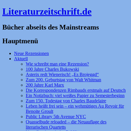
Literaturzeitschrift.de
Bücher abseits des Mainstreams
Hauptmenü
Zum
Neue Rezensionen
Inhalt
Aktuell
springen
Wie schreibt man eine Rezension?
100 Jahre Charles Bukowski
Asterix redt Wienerisch! „Es Brojeggd“
Zum 200. Geburtstag von Walt Whitman
200 Jahre Karl Marx
Die Korrespondenzen Rimbauds erstmals auf Deutsch
Ein Notizbuch: viel weißes Papier zu Semesterbeginn
Zum 150. Todestag von Charles Baudelaire
Leben heißt frei sein – ein wehmütiges Au Revoir für
Benoite Groult
Public Library 5th Avenue NYC
Quasselbude reloaded – die Neuauflage des
literarischen Quartetts