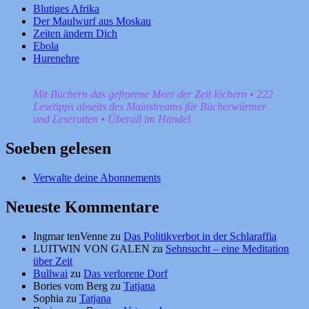
Blutiges Afrika
Der Maulwurf aus Moskau
Zeiten ändern Dich
Ebola
Hurenehre
Mit Büchern das gefrorene Meer der Zeit löchern • 222
Lesetipps abseits des Mainstreams für Bücherwürmer
und Leseratten • Überall im Handel
Soeben gelesen
Verwalte deine Abonnements
Neueste Kommentare
Ingmar tenVenne
zu
Das Politikverbot in der Schlaraffia
LUITWIN VON GALEN
zu
Sehnsucht – eine Meditation
über Zeit
Bullwai
zu
Das verlorene Dorf
Bories vom Berg
zu
Tatjana
Sophia
zu
Tatjana