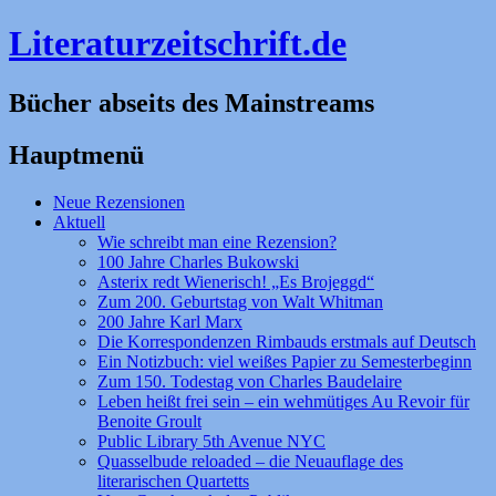
Literaturzeitschrift.de
Bücher abseits des Mainstreams
Hauptmenü
Zum
Neue Rezensionen
Inhalt
Aktuell
springen
Wie schreibt man eine Rezension?
100 Jahre Charles Bukowski
Asterix redt Wienerisch! „Es Brojeggd“
Zum 200. Geburtstag von Walt Whitman
200 Jahre Karl Marx
Die Korrespondenzen Rimbauds erstmals auf Deutsch
Ein Notizbuch: viel weißes Papier zu Semesterbeginn
Zum 150. Todestag von Charles Baudelaire
Leben heißt frei sein – ein wehmütiges Au Revoir für
Benoite Groult
Public Library 5th Avenue NYC
Quasselbude reloaded – die Neuauflage des
literarischen Quartetts