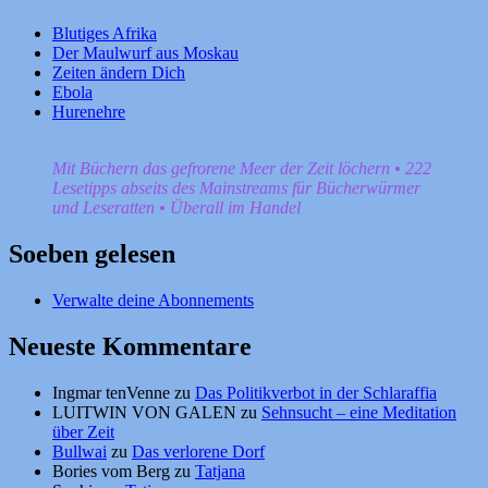
Blutiges Afrika
Der Maulwurf aus Moskau
Zeiten ändern Dich
Ebola
Hurenehre
Mit Büchern das gefrorene Meer der Zeit löchern • 222
Lesetipps abseits des Mainstreams für Bücherwürmer
und Leseratten • Überall im Handel
Soeben gelesen
Verwalte deine Abonnements
Neueste Kommentare
Ingmar tenVenne
zu
Das Politikverbot in der Schlaraffia
LUITWIN VON GALEN
zu
Sehnsucht – eine Meditation
über Zeit
Bullwai
zu
Das verlorene Dorf
Bories vom Berg
zu
Tatjana