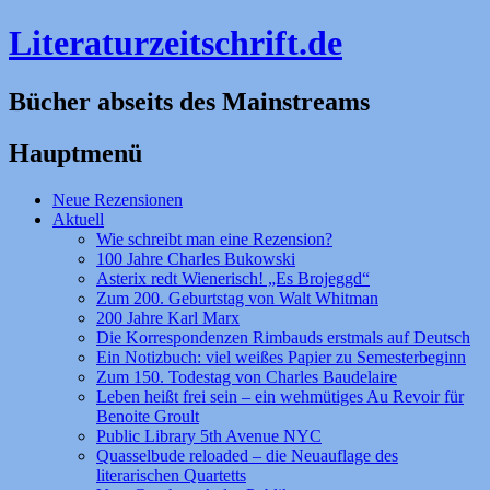
Literaturzeitschrift.de
Bücher abseits des Mainstreams
Hauptmenü
Zum
Neue Rezensionen
Inhalt
Aktuell
springen
Wie schreibt man eine Rezension?
100 Jahre Charles Bukowski
Asterix redt Wienerisch! „Es Brojeggd“
Zum 200. Geburtstag von Walt Whitman
200 Jahre Karl Marx
Die Korrespondenzen Rimbauds erstmals auf Deutsch
Ein Notizbuch: viel weißes Papier zu Semesterbeginn
Zum 150. Todestag von Charles Baudelaire
Leben heißt frei sein – ein wehmütiges Au Revoir für
Benoite Groult
Public Library 5th Avenue NYC
Quasselbude reloaded – die Neuauflage des
literarischen Quartetts