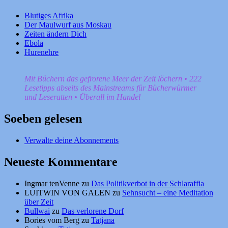
Blutiges Afrika
Der Maulwurf aus Moskau
Zeiten ändern Dich
Ebola
Hurenehre
Mit Büchern das gefrorene Meer der Zeit löchern • 222
Lesetipps abseits des Mainstreams für Bücherwürmer
und Leseratten • Überall im Handel
Soeben gelesen
Verwalte deine Abonnements
Neueste Kommentare
Ingmar tenVenne
zu
Das Politikverbot in der Schlaraffia
LUITWIN VON GALEN
zu
Sehnsucht – eine Meditation
über Zeit
Bullwai
zu
Das verlorene Dorf
Bories vom Berg
zu
Tatjana