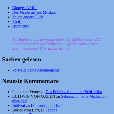
Blutiges Afrika
Der Maulwurf aus Moskau
Zeiten ändern Dich
Ebola
Hurenehre
Mit Büchern das gefrorene Meer der Zeit löchern • 222
Lesetipps abseits des Mainstreams für Bücherwürmer
und Leseratten • Überall im Handel
Soeben gelesen
Verwalte deine Abonnements
Neueste Kommentare
Ingmar tenVenne
zu
Das Politikverbot in der Schlaraffia
LUITWIN VON GALEN
zu
Sehnsucht – eine Meditation
über Zeit
Bullwai
zu
Das verlorene Dorf
Bories vom Berg
zu
Tatjana