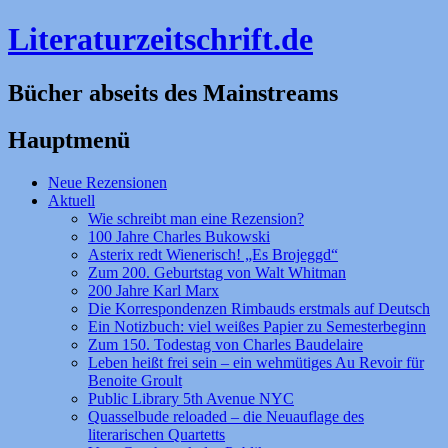
Literaturzeitschrift.de
Bücher abseits des Mainstreams
Hauptmenü
Zum
Neue Rezensionen
Inhalt
Aktuell
springen
Wie schreibt man eine Rezension?
100 Jahre Charles Bukowski
Asterix redt Wienerisch! „Es Brojeggd“
Zum 200. Geburtstag von Walt Whitman
200 Jahre Karl Marx
Die Korrespondenzen Rimbauds erstmals auf Deutsch
Ein Notizbuch: viel weißes Papier zu Semesterbeginn
Zum 150. Todestag von Charles Baudelaire
Leben heißt frei sein – ein wehmütiges Au Revoir für
Benoite Groult
Public Library 5th Avenue NYC
Quasselbude reloaded – die Neuauflage des
literarischen Quartetts