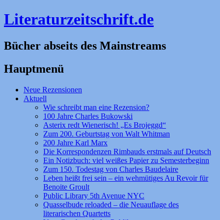
Literaturzeitschrift.de
Bücher abseits des Mainstreams
Hauptmenü
Zum
Neue Rezensionen
Inhalt
Aktuell
springen
Wie schreibt man eine Rezension?
100 Jahre Charles Bukowski
Asterix redt Wienerisch! „Es Brojeggd“
Zum 200. Geburtstag von Walt Whitman
200 Jahre Karl Marx
Die Korrespondenzen Rimbauds erstmals auf Deutsch
Ein Notizbuch: viel weißes Papier zu Semesterbeginn
Zum 150. Todestag von Charles Baudelaire
Leben heißt frei sein – ein wehmütiges Au Revoir für
Benoite Groult
Public Library 5th Avenue NYC
Quasselbude reloaded – die Neuauflage des
literarischen Quartetts