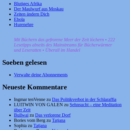
Blutiges Afrika
Der Maulwurf aus Moskau
Zeiten ändern Dich
Ebola
Hurenehre
Mit Büchern das gefrorene Meer der Zeit löchern • 222
Lesetipps abseits des Mainstreams für Bücherwürmer
und Leseratten • Überall im Handel
Soeben gelesen
Verwalte deine Abonnements
Neueste Kommentare
Ingmar tenVenne
zu
Das Politikverbot in der Schlaraffia
LUITWIN VON GALEN
zu
Sehnsucht – eine Meditation
über Zeit
Bullwai
zu
Das verlorene Dorf
Bories vom Berg
zu
Tatjana
Sophia
zu
Tatjana