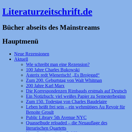
Literaturzeitschrift.de
Bücher abseits des Mainstreams
Hauptmenü
Zum
Neue Rezensionen
Inhalt
Aktuell
springen
Wie schreibt man eine Rezension?
100 Jahre Charles Bukowski
Asterix redt Wienerisch! „Es Brojeggd“
Zum 200. Geburtstag von Walt Whitman
200 Jahre Karl Marx
Die Korrespondenzen Rimbauds erstmals auf Deutsch
Ein Notizbuch: viel weißes Papier zu Semesterbeginn
Zum 150. Todestag von Charles Baudelaire
Leben heißt frei sein – ein wehmütiges Au Revoir für
Benoite Groult
Public Library 5th Avenue NYC
Quasselbude reloaded – die Neuauflage des
literarischen Quartetts