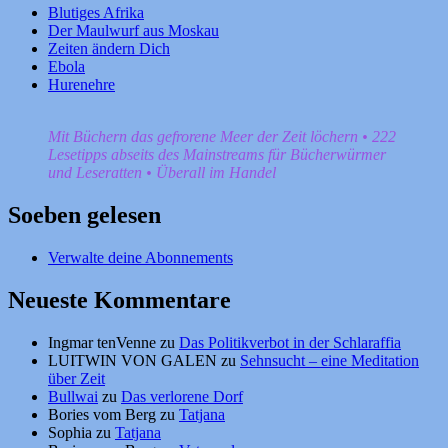
Blutiges Afrika
Der Maulwurf aus Moskau
Zeiten ändern Dich
Ebola
Hurenehre
Mit Büchern das gefrorene Meer der Zeit löchern • 222
Lesetipps abseits des Mainstreams für Bücherwürmer
und Leseratten • Überall im Handel
Soeben gelesen
Verwalte deine Abonnements
Neueste Kommentare
Ingmar tenVenne
zu
Das Politikverbot in der Schlaraffia
LUITWIN VON GALEN
zu
Sehnsucht – eine Meditation
über Zeit
Bullwai
zu
Das verlorene Dorf
Bories vom Berg
zu
Tatjana
Sophia
zu
Tatjana