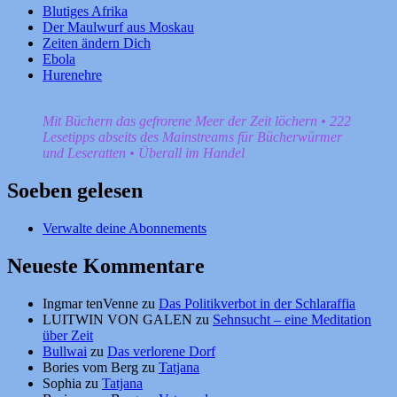
Blutiges Afrika
Der Maulwurf aus Moskau
Zeiten ändern Dich
Ebola
Hurenehre
Mit Büchern das gefrorene Meer der Zeit löchern • 222
Lesetipps abseits des Mainstreams für Bücherwürmer
und Leseratten • Überall im Handel
Soeben gelesen
Verwalte deine Abonnements
Neueste Kommentare
Ingmar tenVenne
zu
Das Politikverbot in der Schlaraffia
LUITWIN VON GALEN
zu
Sehnsucht – eine Meditation
über Zeit
Bullwai
zu
Das verlorene Dorf
Bories vom Berg
zu
Tatjana
Sophia
zu
Tatjana