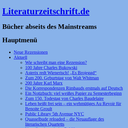
Literaturzeitschrift.de
Bücher abseits des Mainstreams
Hauptmenü
Zum
Neue Rezensionen
Inhalt
Aktuell
springen
Wie schreibt man eine Rezension?
100 Jahre Charles Bukowski
Asterix redt Wienerisch! „Es Brojeggd“
Zum 200. Geburtstag von Walt Whitman
200 Jahre Karl Marx
Die Korrespondenzen Rimbauds erstmals auf Deutsch
Ein Notizbuch: viel weißes Papier zu Semesterbeginn
Zum 150. Todestag von Charles Baudelaire
Leben heißt frei sein – ein wehmütiges Au Revoir für
Benoite Groult
Public Library 5th Avenue NYC
Quasselbude reloaded – die Neuauflage des
literarischen Quartetts