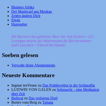
Blutiges Afrika
Der Maulwurf aus Moskau
Zeiten ändern Dich
Ebola
Hurenehre
Mit Büchern das gefrorene Meer der Zeit löchern • 222
Lesetipps abseits des Mainstreams für Bücherwürmer
und Leseratten • Überall im Handel
Soeben gelesen
Verwalte deine Abonnements
Neueste Kommentare
Ingmar tenVenne
zu
Das Politikverbot in der Schlaraffia
LUITWIN VON GALEN
zu
Sehnsucht – eine Meditation
über Zeit
Bullwai
zu
Das verlorene Dorf
Bories vom Berg
zu
Tatjana