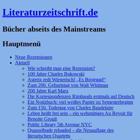
Literaturzeitschrift.de
Bücher abseits des Mainstreams
Hauptmenü
Zum
Neue Rezensionen
Inhalt
Aktuell
springen
Wie schreibt man eine Rezension?
100 Jahre Charles Bukowski
Asterix redt Wienerisch! „Es Brojeggd“
Zum 200. Geburtstag von Walt Whitman
200 Jahre Karl Marx
Die Korrespondenzen Rimbauds erstmals auf Deutsch
Ein Notizbuch: viel weißes Papier zu Semesterbeginn
Zum 150. Todestag von Charles Baudelaire
Leben heißt frei sein – ein wehmütiges Au Revoir für
Benoite Groult
Public Library 5th Avenue NYC
Quasselbude reloaded – die Neuauflage des
literarischen Quartetts