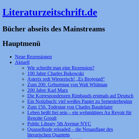
Literaturzeitschrift.de
Bücher abseits des Mainstreams
Hauptmenü
Zum
Neue Rezensionen
Inhalt
Aktuell
springen
Wie schreibt man eine Rezension?
100 Jahre Charles Bukowski
Asterix redt Wienerisch! „Es Brojeggd“
Zum 200. Geburtstag von Walt Whitman
200 Jahre Karl Marx
Die Korrespondenzen Rimbauds erstmals auf Deutsch
Ein Notizbuch: viel weißes Papier zu Semesterbeginn
Zum 150. Todestag von Charles Baudelaire
Leben heißt frei sein – ein wehmütiges Au Revoir für
Benoite Groult
Public Library 5th Avenue NYC
Quasselbude reloaded – die Neuauflage des
literarischen Quartetts