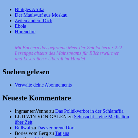
Blutiges Afrika
Der Maulwurf aus Moskau
Zeiten ändern Dich
Ebola
Hurenehre
Mit Büchern das gefrorene Meer der Zeit löchern • 222
Lesetipps abseits des Mainstreams für Bücherwürmer
und Leseratten • Überall im Handel
Soeben gelesen
Verwalte deine Abonnements
Neueste Kommentare
Ingmar tenVenne
zu
Das Politikverbot in der Schlaraffia
LUITWIN VON GALEN
zu
Sehnsucht – eine Meditation
über Zeit
Bullwai
zu
Das verlorene Dorf
Bories vom Berg
zu
Tatjana