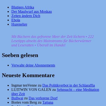
Blutiges Afrika
Der Maulwurf aus Moskau
Zeiten ändern Dich
Ebola
Hurenehre
Mit Büchern das gefrorene Meer der Zeit löchern • 222
Lesetipps abseits des Mainstreams für Bücherwürmer
und Leseratten • Überall im Handel
Soeben gelesen
Verwalte deine Abonnements
Neueste Kommentare
Ingmar tenVenne
zu
Das Politikverbot in der Schlaraffia
LUITWIN VON GALEN
zu
Sehnsucht – eine Meditation
über Zeit
Bullwai
zu
Das verlorene Dorf
Bories vom Berg
zu
Tatjana