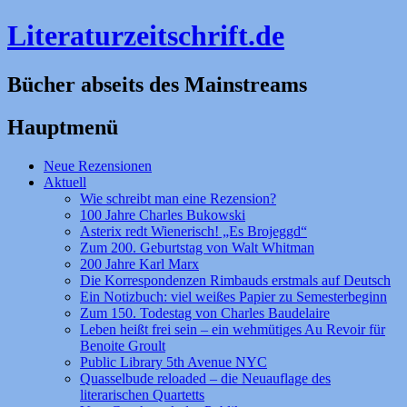
Literaturzeitschrift.de
Bücher abseits des Mainstreams
Hauptmenü
Zum
Neue Rezensionen
Inhalt
Aktuell
springen
Wie schreibt man eine Rezension?
100 Jahre Charles Bukowski
Asterix redt Wienerisch! „Es Brojeggd“
Zum 200. Geburtstag von Walt Whitman
200 Jahre Karl Marx
Die Korrespondenzen Rimbauds erstmals auf Deutsch
Ein Notizbuch: viel weißes Papier zu Semesterbeginn
Zum 150. Todestag von Charles Baudelaire
Leben heißt frei sein – ein wehmütiges Au Revoir für
Benoite Groult
Public Library 5th Avenue NYC
Quasselbude reloaded – die Neuauflage des
literarischen Quartetts