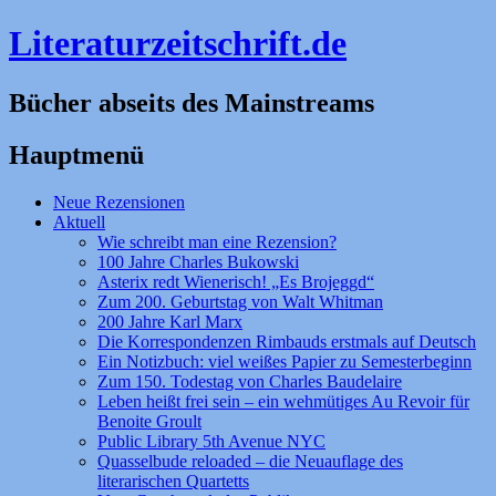
Literaturzeitschrift.de
Bücher abseits des Mainstreams
Hauptmenü
Zum
Neue Rezensionen
Inhalt
Aktuell
springen
Wie schreibt man eine Rezension?
100 Jahre Charles Bukowski
Asterix redt Wienerisch! „Es Brojeggd“
Zum 200. Geburtstag von Walt Whitman
200 Jahre Karl Marx
Die Korrespondenzen Rimbauds erstmals auf Deutsch
Ein Notizbuch: viel weißes Papier zu Semesterbeginn
Zum 150. Todestag von Charles Baudelaire
Leben heißt frei sein – ein wehmütiges Au Revoir für
Benoite Groult
Public Library 5th Avenue NYC
Quasselbude reloaded – die Neuauflage des
literarischen Quartetts