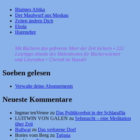
Blutiges Afrika
Der Maulwurf aus Moskau
Zeiten ändern Dich
Ebola
Hurenehre
Mit Büchern das gefrorene Meer der Zeit löchern • 222
Lesetipps abseits des Mainstreams für Bücherwürmer
und Leseratten • Überall im Handel
Soeben gelesen
Verwalte deine Abonnements
Neueste Kommentare
Ingmar tenVenne
zu
Das Politikverbot in der Schlaraffia
LUITWIN VON GALEN
zu
Sehnsucht – eine Meditation
über Zeit
Bullwai
zu
Das verlorene Dorf
Bories vom Berg
zu
Tatjana